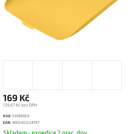
169 Kč
139,67 Kč bez DPH
Měrná
Kód:
53580019
cena:
EAN:
4002432124787
Skladem - expedice 2 prac. dny