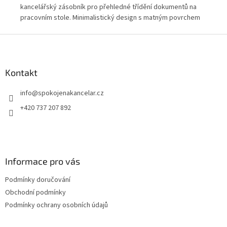
kancelářský zásobník pro přehledné třídění dokumentů na
kan
pracovním stole. Minimalistický design s matným povrchem
dok
zapadne do moderní kanceláře i domácího pracovního
kap
Z
prostoru. Velké přední otevření umožňuje snadný přístup k
sto
á
dokumentům i při stohování více odkladačů.
do
p
a
Kontakt
t
info
@
spokojenakancelar.cz
í
+420 737 207 892
Informace pro vás
Podmínky doručování
Obchodní podmínky
Podmínky ochrany osobních údajů