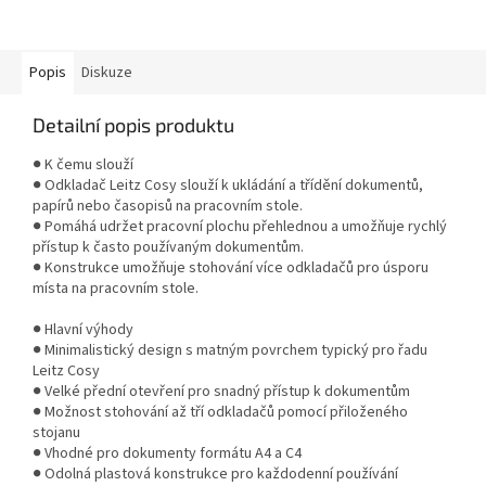
chrání obsah před vypadnutím,
pracovním stole. Minimalistický
zatímco vnitřní kapsa...
design s matným povrchem
zapadne do...
Popis
Diskuze
Detailní popis produktu
● K čemu slouží
● Odkladač Leitz Cosy slouží k ukládání a třídění dokumentů,
papírů nebo časopisů na pracovním stole.
● Pomáhá udržet pracovní plochu přehlednou a umožňuje rychlý
přístup k často používaným dokumentům.
● Konstrukce umožňuje stohování více odkladačů pro úsporu
místa na pracovním stole.
● Hlavní výhody
● Minimalistický design s matným povrchem typický pro řadu
Leitz Cosy
● Velké přední otevření pro snadný přístup k dokumentům
● Možnost stohování až tří odkladačů pomocí přiloženého
stojanu
● Vhodné pro dokumenty formátu A4 a C4
● Odolná plastová konstrukce pro každodenní používání