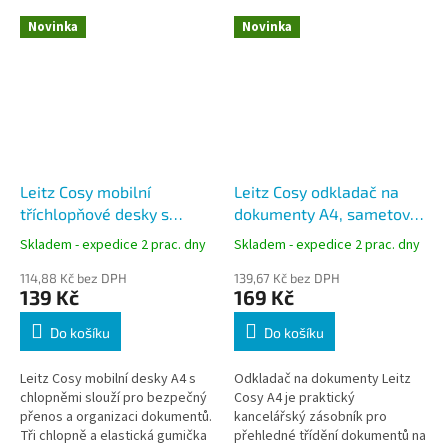
Novinka
Novinka
Leitz Cosy mobilní
Leitz Cosy odkladač na
tříchlopňové desky s
dokumenty A4, sametová
kapsou A4, sametově
šedá
Skladem - expedice 2 prac. dny
Skladem - expedice 2 prac. dny
šedé
114,88 Kč bez DPH
139,67 Kč bez DPH
139 Kč
169 Kč
Do košíku
Do košíku
Leitz Cosy mobilní desky A4 s
Odkladač na dokumenty Leitz
chlopněmi slouží pro bezpečný
Cosy A4 je praktický
přenos a organizaci dokumentů.
kancelářský zásobník pro
Tři chlopně a elastická gumička
přehledné třídění dokumentů na