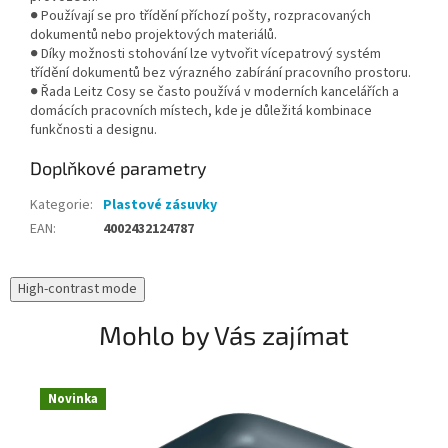
● Používají se pro třídění příchozí pošty, rozpracovaných
dokumentů nebo projektových materiálů.
● Díky možnosti stohování lze vytvořit vícepatrový systém
třídění dokumentů bez výrazného zabírání pracovního prostoru.
● Řada Leitz Cosy se často používá v moderních kancelářích a
domácích pracovních místech, kde je důležitá kombinace
funkčnosti a designu.
Doplňkové parametry
Kategorie
:
Plastové zásuvky
EAN
:
4002432124787
High-contrast mode
Mohlo by Vás zajímat
Novinka
N