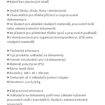
● Balení bez plastových obalů
● Využití (školy, úřady, firmy i domácnosti)
● V kancelářích pro třídění příchozí a rozpracované
dokumentace
● Ve školách pro ukládání studijních materiálů, pracovních listů
nebo administrativních dokumentů
● Na úřadech pro přehledné třídění spisů a pracovních podkladů
● V domácnostech pro organizaci korespondence, účtů nebo
studijních materiálů
● Technické informace
● Typ produktu: odkladač na dokumenty
● Formát: A4 (vhodné i pro C4 dokumenty)
● Materiál: polystyren (PS)
● Barva: teplá žlutá
● Rozměry: 268 × 43 × 358 mm
● Stohování: až 3 odkladače pomocí stojanu
● Hmotnost: cca 0,24 kg
● B2B provozní informace
● Odkladače na dokumenty patří mezi základní vybavení
pracovních stolů v kancelářích, školách i administrativních
provozech.