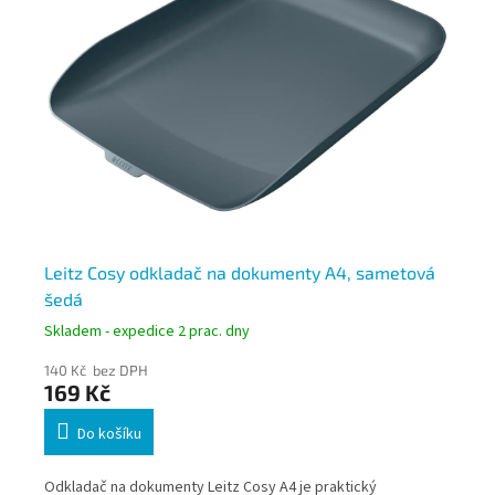
Leitz Cosy odkladač na dokumenty A4, sametová
Le
šedá
me
Skladem - expedice 2 prac. dny
Skl
140 Kč bez DPH
145
169 Kč
17
Do košíku
Odkladač na dokumenty Leitz Cosy A4 je praktický
Odk