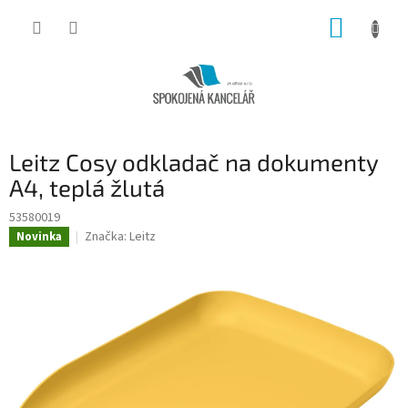
Přejít
NÁKUP
na
obsah
KOŠÍK
Leitz Cosy odkladač na dokumenty
A4, teplá žlutá
53580019
Značka:
Leitz
Novinka