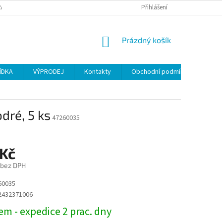
ANY OSOBNÍCH ÚDAJŮ
Přihlášení
NÁKUPNÍ
Prázdný košík
KOŠÍK
ÍDKA
VÝPRODEJ
Kontakty
Obchodní podmínky
dré, 5 ks
47260035
 Kč
č bez DPH
60035
2432371006
m - expedice 2 prac. dny