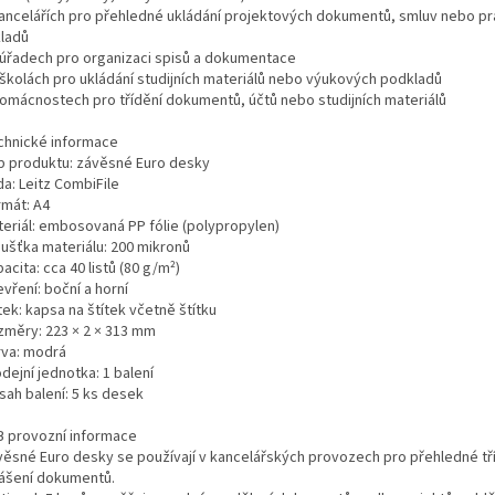
kancelářích pro přehledné ukládání projektových dokumentů, smluv nebo p
ladů
 úřadech pro organizaci spisů a dokumentace
 školách pro ukládání studijních materiálů nebo výukových podkladů
domácnostech pro třídění dokumentů, účtů nebo studijních materiálů
chnické informace
p produktu: závěsné Euro desky
a: Leitz CombiFile
rmát: A4
teriál: embosovaná PP fólie (polypropylen)
oušťka materiálu: 200 mikronů
acita: cca 40 listů (80 g/m²)
vření: boční a horní
tek: kapsa na štítek včetně štítku
změry: 223 × 2 × 313 mm
rva: modrá
dejní jednotka: 1 balení
sah balení: 5 ks desek
B provozní informace
věsné Euro desky se používají v kancelářských provozech pro přehledné tří
ášení dokumentů.