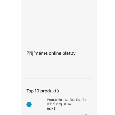
dlouhou životnost při
fó
každodenním používání.
Přijímáme online platby
Top 10 produktů
Pronto Multi Surface čisticí a
lešticí sprej 500 ml
96 Kč