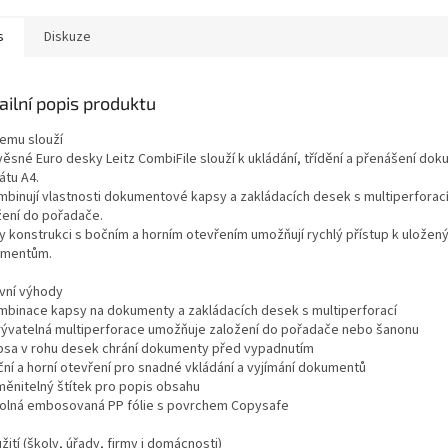
žít...
lze použít...
dokumentů 
s
Diskuze
ailní popis produktu
čemu slouží
věsné Euro desky Leitz CombiFile slouží k ukládání, třídění a přenášení do
átu A4.
mbinují vlastnosti dokumentové kapsy a zakládacích desek s multiperforac
žení do pořadače.
ky konstrukci s bočním a horním otevřením umožňují rychlý přístup k uložen
mentům.
avní výhody
mbinace kapsy na dokumenty a zakládacích desek s multiperforací
rývatelná multiperforace umožňuje založení do pořadače nebo šanonu
psa v rohu desek chrání dokumenty před vypadnutím
ční a horní otevření pro snadné vkládání a vyjímání dokumentů
měnitelný štítek pro popis obsahu
olná embosovaná PP fólie s povrchem Copysafe
žití (školy, úřady, firmy i domácnosti)