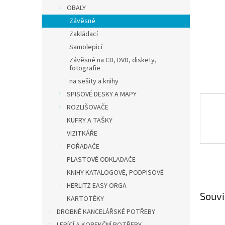
n
OBALY
e
Závěsné
l
Zakládací
Samolepicí
Závěsné na CD, DVD, diskety,
fotografie
na sešity a knihy
SPISOVÉ DESKY A MAPY
ROZLIŠOVAČE
KUFRY A TAŠKY
VIZITKÁŘE
POŘADAČE
PLASTOVÉ ODKLADAČE
KNIHY KATALOGOVÉ, PODPISOVÉ
HERLITZ EASY ORGA
Souvi
KARTOTÉKY
DROBNÉ KANCELÁŘSKÉ POTŘEBY