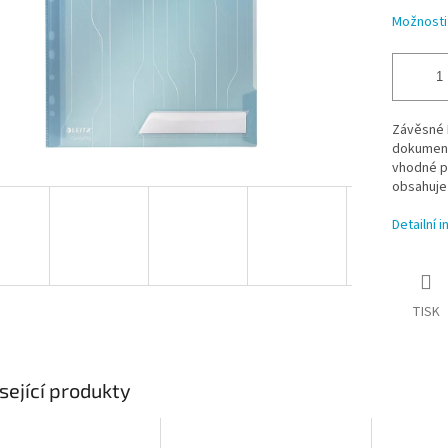
Možnosti
Závěsné E
dokumento
vhodné pr
obsahuje 
Detailní 
TISK
sející produkty