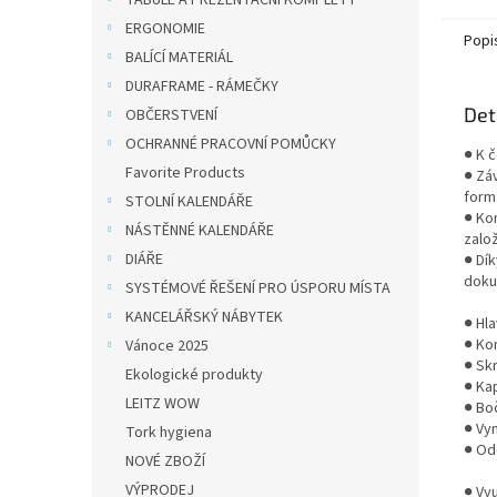
TABULE A PREZENTAČNÍ KOMPLETY
lze pou
ERGONOMIE
Popi
BALÍCÍ MATERIÁL
DURAFRAME - RÁMEČKY
Det
OBČERSTVENÍ
OCHRANNÉ PRACOVNÍ POMŮCKY
● K 
Favorite Products
● Zá
form
STOLNÍ KALENDÁŘE
● Ko
NÁSTĚNNÉ KALENDÁŘE
zalo
DIÁŘE
● Dí
doku
SYSTÉMOVÉ ŘEŠENÍ PRO ÚSPORU MÍSTA
KANCELÁŘSKÝ NÁBYTEK
● Hl
● Ko
Vánoce 2025
● Sk
Ekologické produkty
● Ka
LEITZ WOW
● Bo
● Vy
Tork hygiena
● Od
NOVÉ ZBOŽÍ
VÝPRODEJ
● Vyu