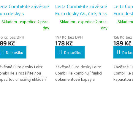
eitz CombiFile závěsné
Leitz CombiFile závěsné
Leitz Co
uro desky s
Euro desky A4, čiré, 5 ks
Euro des
ozšiřitelnou kapacitou
rozšiřite
Skladem - expedice 2 prac.
Skladem - expedice 2 prac.
Skladem 
4, modré, 3 ks
A4, čiré, 
dny
dny
56 Kč bez DPH
147 Kč bez DPH
156 Kč bez
89 Kč
178 Kč
189 Kč
Do košíku
Do košíku
Do ko
ávěsné Euro desky Leitz
Závěsné Euro desky Leitz
Závěsné Eu
ombiFile s rozšiřitelnou
CombiFile kombinují funkci
CombiFile s
apacitou umožňují ukládání
dokumentové kapsy a
kapacitou s
 přenášení většího
zakládací složky s
přenášení 
nožství dokumentů
multiperforací. Jsou vhodné
dokumentů 
ormátu A4. Díky skrývatelné
pro archivaci i přenášení
skrývatelné
ultiperforaci je lze použít
dokumentů formátu A4.
lze použít 
ako dokumentovou kapsu i
Balení obsahuje 5 desek z
dokumentov
ako zakládací desky do
odolné PP fólie s kapacitou
zakládací 
ořadače. Balení obsahuje 3
až 40 listů.
pořadače. 
odré desky z odolné PP
transparen