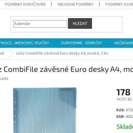
PODMÍNKY DORUČOVÁNÍ
OBCHODNÍ PODMÍNKY
PODMÍNKY OCHR
HLEDAT
IFIKACE, JMENOVKY, VISAČKY
DURAFRAME - RÁMEČKY
AKČNÍ NAB
né
Leitz CombiFile závěsné Euro desky A4, modré, 5 ks
z CombiFile závěsné Euro desky A4, mo
Leitz
178
147,11 K
Měrná
Kód:
472
cena:
EAN:
400
Sklade