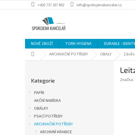
Přejít
+420 737 207 892
info@spokojenakancelar.cz
na
obsah
NOVÉ ZBOŽÍ
TORK HYGIENA
DURABLE - IDENT
Domů
ARCHIVAČNÍ POTŘEBY
OBALY
Závěs
P
Leit
o
Přeskočit
s
Značka:
Kategorie
kategorie
t
r
PAPÍR
a
AKČNÍ NABÍDKA
n
OBÁLKY
n
í
PSACÍ POTŘEBY
p
ARCHIVAČNÍ POTŘEBY
a
ARCHIVNÍ KRABICE