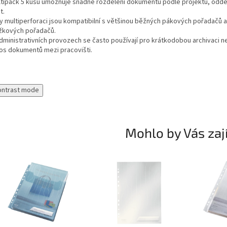
ltipack 5 kusů umožňuje snadné rozdělení dokumentů podle projektů, oddě
t.
ky multiperforaci jsou kompatibilní s většinou běžných pákových pořadačů a
žkových pořadačů.
administrativních provozech se často používají pro krátkodobou archivaci 
os dokumentů mezi pracovišti.
ontrast mode
Mohlo by Vás zaj