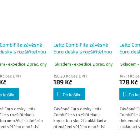
 CombiFile závěsné
Leitz CombiFile závěsné
Leitz Co
desky s rozšiřitelnou
Euro desky s rozšiřitelnou
Euro desk
itou A4, modré, 3 ks
kapacitou A4, čiré, 3 ks
em - expedice 2 prac. dny
Skladem - expedice 2 prac. dny
Skladem - 
 Kč bez DPH
156,20 Kč bez DPH
147,11 Kč b
Kč
189 Kč
178 Kč
o košíku
Do košíku
Do ko
é Euro desky Leitz
Závěsné Euro desky Leitz
Závěsné Eu
ile s rozšiřitelnou
CombiFile s rozšiřitelnou
CombiFile 
tou umožňují ukládání a
kapacitou slouží k ukládání a
dokumento
ení většího množství
přenášení většího množství
zakládací s
ntů formátu A4. Díky
dokumentů formátu A4. Díky
multiperfo
telné multiperforaci je
skrývatelné multiperforaci je
pro archiva