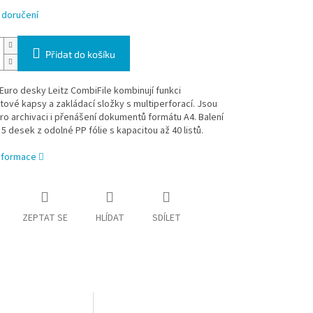
 doručení
Přidat do košíku
uro desky Leitz CombiFile kombinují funkci
vé kapsy a zakládací složky s multiperforací. Jsou
o archivaci i přenášení dokumentů formátu A4. Balení
5 desek z odolné PP fólie s kapacitou až 40 listů.
informace
ZEPTAT SE
HLÍDAT
SDÍLET