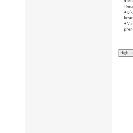
● Mu
téma
● Dí
krou
● V 
přen
High-c