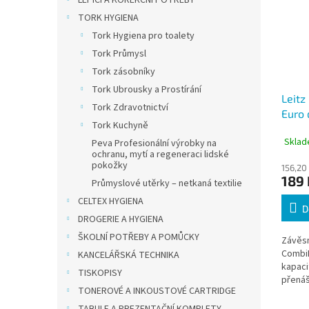
LEPÍCÍ A KOREKČNÍ POTŘEBY
TORK HYGIENA
Tork Hygiena pro toalety
Tork Průmysl
Tork zásobníky
Tork Ubrousky a Prostírání
Leitz
Tork Zdravotnictví
Euro 
Tork Kuchyně
kapac
Sklad
Peva Profesionální výrobky na
ochranu, mytí a regeneraci lidské
pokožky
156,20
189 
Průmyslové utěrky – netkaná textilie
CELTEX HYGIENA
D
DROGERIE A HYGIENA
ŠKOLNÍ POTŘEBY A POMŮCKY
Závěsn
CombiF
KANCELÁŘSKÁ TECHNIKA
kapaci
TISKOPISY
přenáš
TONEROVÉ A INKOUSTOVÉ CARTRIDGE
dokume
skrýva