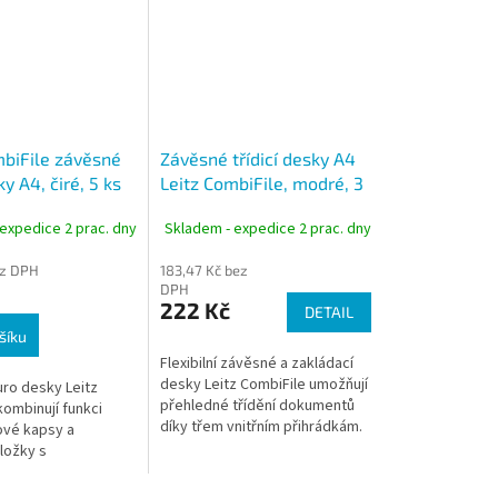
mbiFile závěsné
Závěsné třídicí desky A4
y A4, čiré, 5 ks
Leitz CombiFile, modré, 3
ks, 3 přihrádky, PP 200
expedice 2 prac. dny
Skladem - expedice 2 prac. dny
mic
ez DPH
183,47 Kč bez
DPH
222 Kč
DETAIL
šíku
Flexibilní závěsné a zakládací
desky Leitz CombiFile umožňují
ro desky Leitz
přehledné třídění dokumentů
kombinují funkci
díky třem vnitřním přihrádkám.
vé kapsy a
Unikátní skrývatelná
ložky s
multiperforace umožňuje
rací. Jsou vhodné
použití v...
ci i přenášení