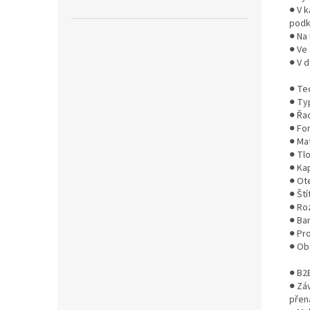
● V 
podk
● Na
● Ve
● V 
● Te
● Ty
● Řad
● Fo
● Ma
● Tl
● Kap
● Ote
● Ští
● Ro
● Ba
● Pro
● Ob
● B2
● Zá
přen