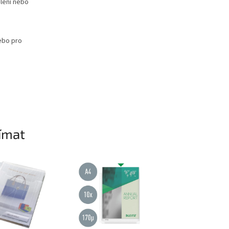
lení nebo
nebo pro
ímat