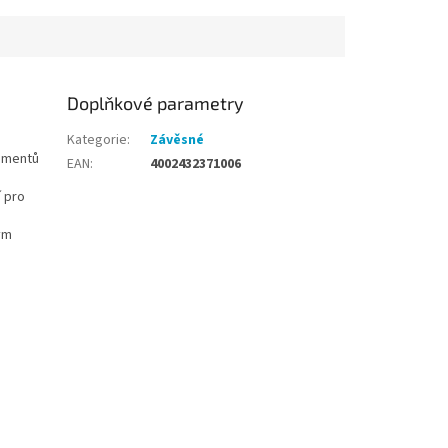
formátu A4. Balení...
Doplňkové parametry
Kategorie
:
Závěsné
kumentů
EAN
:
4002432371006
í pro
ým