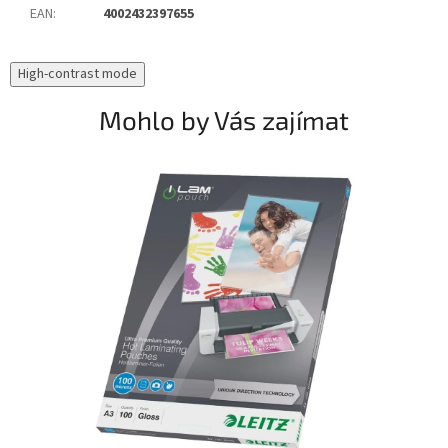
EAN
:
4002432397655
High-contrast mode
Mohlo by Vás zajímat