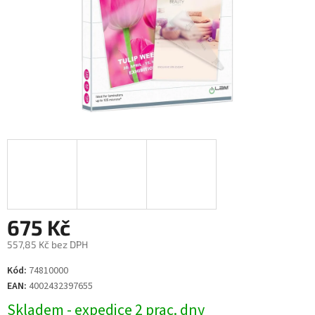
675 Kč
557,85 Kč bez DPH
Měrná
Kód:
74810000
cena:
EAN:
4002432397655
Skladem - expedice 2 prac. dny