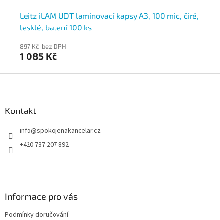
Leitz iLAM UDT laminovací kapsy A3, 100 mic, čiré,
Le
lesklé, balení 100 ks
le
897 Kč bez DPH
84
1 085 Kč
1 
Z
á
p
a
Kontakt
t
info
@
spokojenakancelar.cz
í
+420 737 207 892
Informace pro vás
Podmínky doručování