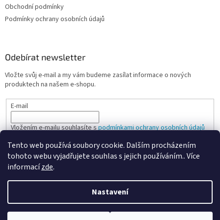
Obchodní podmínky
Podmínky ochrany osobních údajů
Odebírat newsletter
Vložte svůj e-mail a my vám budeme zasílat informace o nových
produktech na našem e-shopu.
E-mail
Vložením e-mailu souhlasíte s
podmínkami ochrany osobních údajů
Tento web používá soubory cookie. Dalším procházením
PŘIHLÁSIT SE
tohoto webu vyjadřujete souhlas s jejich používáním.. Více
informací
zde
.
Nastavení
Vytvořil Shoptet