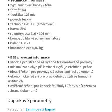
● Technické informace
● typ: laminovací kapsy / fólie
● formát: A4
● tloušťka: 125 mic
● povrch: lesklý
● technologie: UDT (směrovací)
● barva: čirá
● rozměry: cca 216 × 303 mm
● kompatibilita: všechny laminátory
● balení: 100 ks
● hmotnost: cca 0,02 kg
● B2B provozní informace
● vhodné pro středně až vysoce frekventované provozy
● minimalizace chyb při laminaci zvyšuje efektivitu práce
● ideální řešení pro provozy s častou laminací dokumentů
● ekonomické řešení pro pravidelné použití ve firmách i
institucích
● ověřené řešení pro kanceláře, školy i úřady s důrazem na
ochranu dokumentů
Doplňkové parametry
Kategorie
:
Laminovací kapsy