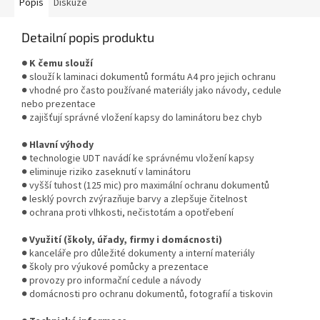
Popis
Diskuze
Detailní popis produktu
● K čemu slouží
● slouží k laminaci dokumentů formátu A4 pro jejich ochranu
● vhodné pro často používané materiály jako návody, cedule
nebo prezentace
● zajišťují správné vložení kapsy do laminátoru bez chyb
● Hlavní výhody
● technologie UDT navádí ke správnému vložení kapsy
● eliminuje riziko zaseknutí v laminátoru
● vyšší tuhost (125 mic) pro maximální ochranu dokumentů
● lesklý povrch zvýrazňuje barvy a zlepšuje čitelnost
● ochrana proti vlhkosti, nečistotám a opotřebení
● Využití (školy, úřady, firmy i domácnosti)
● kanceláře pro důležité dokumenty a interní materiály
● školy pro výukové pomůcky a prezentace
● provozy pro informační cedule a návody
● domácnosti pro ochranu dokumentů, fotografií a tiskovin