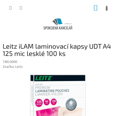
Přejít
NÁKUP
na
obsah
KOŠÍK
Leitz iLAM laminovací kapsy UDT A4
125 mic lesklé 100 ks
74810000
Značka:
Leitz