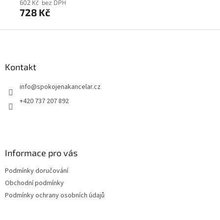
602 Kč bez DPH
60
728 Kč
7
Z
á
p
a
Kontakt
t
info
@
spokojenakancelar.cz
í
+420 737 207 892
Informace pro vás
Podmínky doručování
Obchodní podmínky
Podmínky ochrany osobních údajů