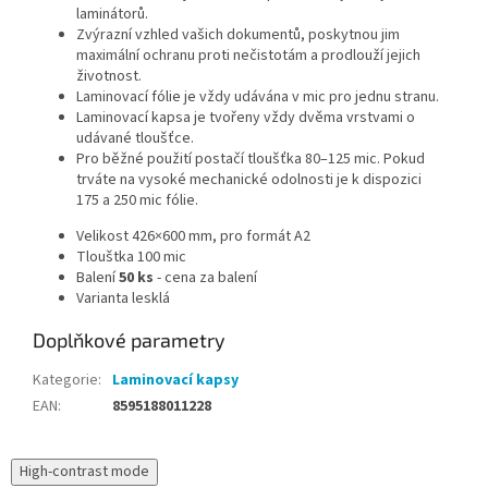
laminátorů.
Zvýrazní vzhled vašich dokumentů, poskytnou jim
maximální ochranu proti nečistotám a prodlouží jejich
životnost.
Laminovací fólie je vždy udávána v mic pro jednu stranu.
Laminovací kapsa je tvořeny vždy dvěma vrstvami o
udávané tloušťce.
Pro běžné použití postačí tloušťka 80–125 mic. Pokud
trváte na vysoké mechanické odolnosti je k dispozici
175 a 250 mic fólie.
Velikost 426×600 mm, pro formát A2
Tlouštka 100 mic
Balení
50 ks
- cena za balení
Varianta lesklá
Doplňkové parametry
Kategorie
:
Laminovací kapsy
EAN
:
8595188011228
High-contrast mode