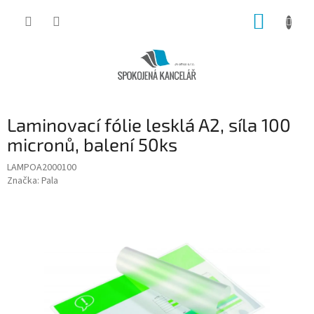
Přejít
NÁKUP
na
obsah
KOŠÍK
Laminovací fólie lesklá A2, síla 100
micronů, balení 50ks
LAMPOA2000100
Značka:
Pala