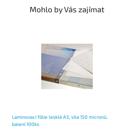
Mohlo by Vás zajímat
Laminovací fólie lesklá A3, síla 150 micronů,
La
balení 100ks
50