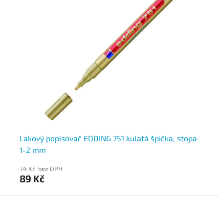
3
Lakový popisovač EDDING 751 kulatá špička, stopa
La
1-2 mm
2-
74 Kč bez DPH
56
89 Kč
6
Z
á