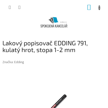
Přejít
NÁKUP
na
obsah
KOŠÍK
Lakový popisovač EDDING 791,
kulatý hrot, stopa 1-2 mm
Značka:
Edding