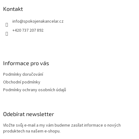
p
a
Kontakt
t
info
@
spokojenakancelar.cz
í
+420 737 207 892
Informace pro vás
Podmínky doručování
Obchodní podmínky
Podmínky ochrany osobních údajů
Odebírat newsletter
Vložte svůj e-mail a my vám budeme zasílat informace o nových
produktech na našem e-shopu.