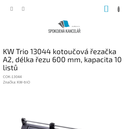
Přejít
NÁKUP
na
obsah
KOŠÍK
KW Trio 13044 kotoučová řezačka
A2, délka řezu 600 mm, kapacita 10
listů
COK-13044
Značka:
KW-triO