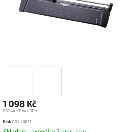
1 098 Kč
907,44 Kč bez DPH
Měrná
Kód:
COK-13044
cena:
Skladem - expedice 2 prac. dny