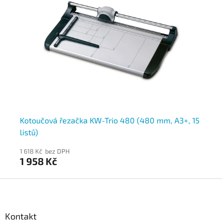
ů)
Kotoučová řezačka KW-Trio 480 (480 mm, A3+, 15
Ko
listů)
lis
1 618 Kč bez DPH
63
1 958 Kč
7
Z
á
p
a
Kontakt