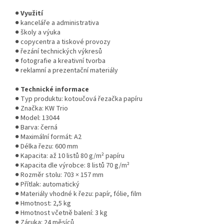
●
Využití
● kanceláře a administrativa
● školy a výuka
● copycentra a tiskové provozy
● řezání technických výkresů
● fotografie a kreativní tvorba
● reklamní a prezentační materiály
●
Technické informace
● Typ produktu: kotoučová řezačka papíru
● Značka: KW Trio
● Model: 13044
● Barva: černá
● Maximální formát: A2
● Délka řezu: 600 mm
● Kapacita: až 10 listů 80 g/m² papíru
● Kapacita dle výrobce: 8 listů 70 g/m²
● Rozměr stolu: 703 × 157 mm
● Přítlak: automatický
● Materiály vhodné k řezu: papír, fólie, film
● Hmotnost: 2,5 kg
● Hmotnost včetně balení: 3 kg
● Záruka: 24 měsíců