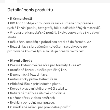
Detailní popis produktu
●
K čemu slouží
● KW Trio 13044 je kotoučová řezačka určená pro přesné a
rychlé řezání papíru, fotografií, fólií a dalších běžných materiálů.
● Vhodná pro kancelářské použití, školy, copycentra i kreativní
studia.
● Délka řezu umožňuje pohodlnou práci až do formátu A2.
● Řezací hlava s broušeným kolečkem se pohybuje po
profilované kovové tyči a zajišťuje přesný rovný řez.
●
Hlavní výhody
● Přesná kotoučová řezačka pro formáty A5 až A2.
● Broušené řezací kolečko pro čistý řez.
● Ergonomická řezací hlava.
● Automatický přítlak během řezu.
● Přítlačná lišta z průhledného plastu.
● Kovový pracovní stůl pro vyšší stabilitu.
● Natištěná měřítka a úhlové vodicí linie.
● Možnost řezu v obou směrech.
● Rychlá a pohodlná manipulace.
● Osvědčené řešení pro pravidelné použití.