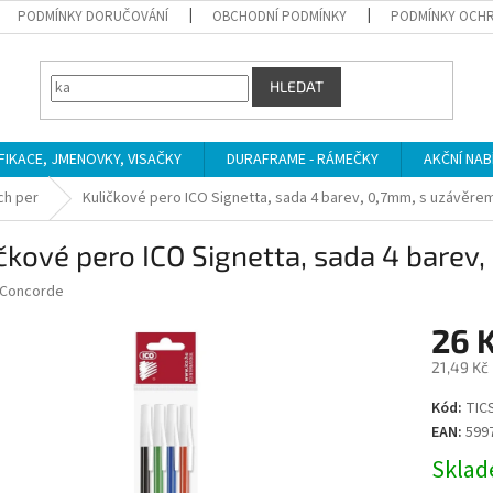
PODMÍNKY DORUČOVÁNÍ
OBCHODNÍ PODMÍNKY
PODMÍNKY OCHR
HLEDAT
IFIKACE, JMENOVKY, VISAČKY
DURAFRAME - RÁMEČKY
AKČNÍ NAB
ch per
Kuličkové pero ICO Signetta, sada 4 barev, 0,7mm, s uzávěre
čkové pero ICO Signetta, sada 4 barev
Concorde
26 
21,49 Kč
Měrná
Kód:
TICS
cena:
EAN:
599
Sklade