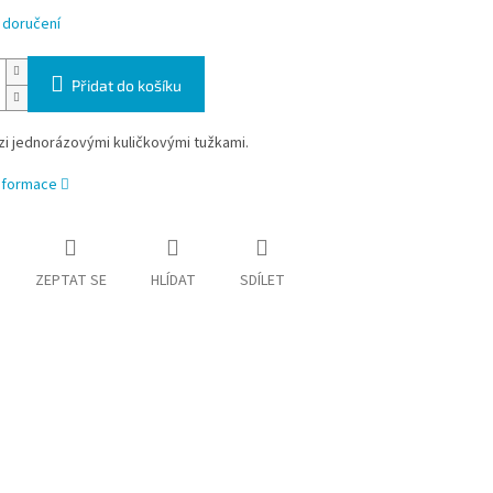
 doručení
Přidat do košíku
i jednorázovými kuličkovými tužkami.
informace
ZEPTAT SE
HLÍDAT
SDÍLET