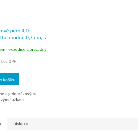
kové pero ICO
tta, modrá, 0,7mm, s
ěrem
em - expedice 2 prac. dny
č bez DPH
o košíku
mezi jednorázovými
ovými tužkami.
s
Diskuze