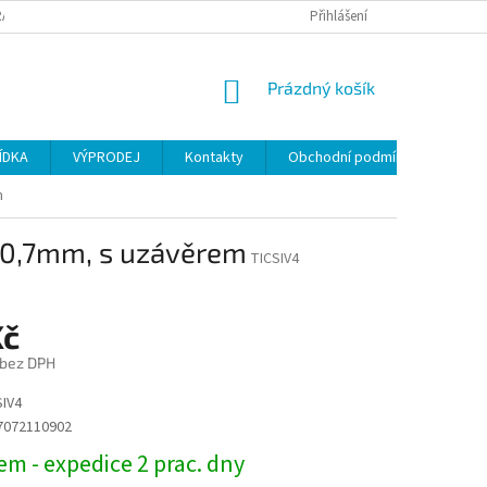
ANY OSOBNÍCH ÚDAJŮ
Přihlášení
NÁKUPNÍ
Prázdný košík
KOŠÍK
ÍDKA
VÝPRODEJ
Kontakty
Obchodní podmínky
m
, 0,7mm, s uzávěrem
TICSIV4
Kč
 bez DPH
IV4
7072110902
m - expedice 2 prac. dny