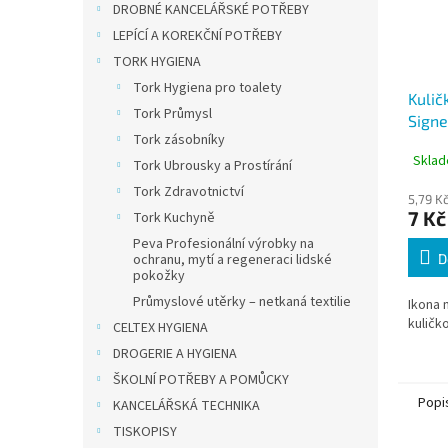
DROBNÉ KANCELÁŘSKÉ POTŘEBY
LEPÍCÍ A KOREKČNÍ POTŘEBY
TORK HYGIENA
Tork Hygiena pro toalety
Kulič
Tork Průmysl
Signe
Tork zásobníky
uzáv
Sklad
Tork Ubrousky a Prostírání
Tork Zdravotnictví
5,79 K
7 Kč
Tork Kuchyně
Peva Profesionální výrobky na
D
ochranu, mytí a regeneraci lidské
pokožky
Průmyslové utěrky – netkaná textilie
Ikona 
kuličk
CELTEX HYGIENA
DROGERIE A HYGIENA
ŠKOLNÍ POTŘEBY A POMŮCKY
Popi
KANCELÁŘSKÁ TECHNIKA
TISKOPISY