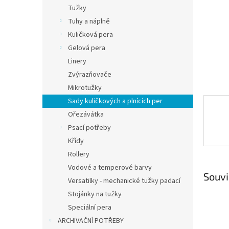
n
Tužky
e
Tuhy a náplně
l
Kuličková pera
Gelová pera
Linery
Zvýrazňovače
Mikrotužky
Sady kuličkových a plnících per
Ořezávátka
Psací potřeby
Křídy
Rollery
Vodové a temperové barvy
Souvi
Versatilky - mechanické tužky padací
Stojánky na tužky
Speciální pera
ARCHIVAČNÍ POTŘEBY