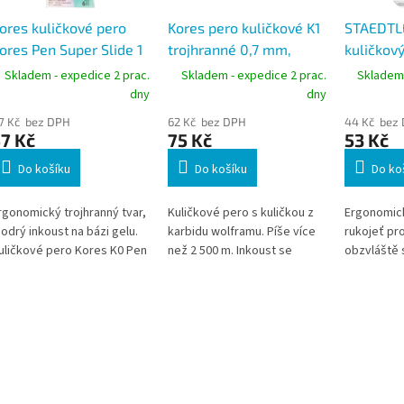
ores kuličkové pero
Kores pero kuličkové K1
STAEDTL
ores Pen Super Slide 1
trojhranné 0,7 mm,
kuličkový
m - sada 6
sada 10 barev
0,5 mm, 
Skladem - expedice 2 prac.
Skladem - expedice 2 prac.
Skladem 
astelových barev
tvar
dny
dny
7 Kč bez DPH
62 Kč bez DPH
44 Kč bez
7 Kč
75 Kč
53 Kč
Do košíku
Do košíku
Do ko
rgonomický trojhranný tvar,
Kuličkové pero s kuličkou z
Ergonomick
odrý inkoust na bázi gelu.
karbidu wolframu. Píše více
rukojeť pro
uličkové pero Kores K0 Pen
než 2 500 m. Inkoust se
obzvláště 
astel
nerozmazává. Trojhranný
ergonomický tvar.