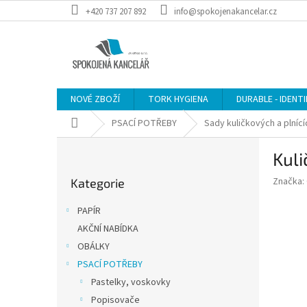
Přejít
+420 737 207 892
info@spokojenakancelar.cz
na
obsah
NOVÉ ZBOŽÍ
TORK HYGIENA
DURABLE - IDENT
Domů
PSACÍ POTŘEBY
Sady kuličkových a plnící
P
Kuli
o
Přeskočit
s
Značka:
Kategorie
kategorie
t
r
PAPÍR
a
AKČNÍ NABÍDKA
n
OBÁLKY
n
í
PSACÍ POTŘEBY
p
Pastelky, voskovky
a
Popisovače