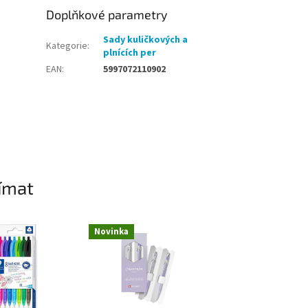
Doplňkové parametry
Sady kuličkových a
Kategorie
:
plnících per
EAN
:
5997072110902
ímat
Novinka
Novinka