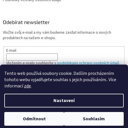
Podmínky ochrany osobních údajů
Odebírat newsletter
Vložte svůj e-mail a my vám budeme zasílat informace o nových
produktech na našem e-shopu.
E-mail
Vložením e-mailu souhlasíte s
podmínkami ochrany osobních údajů
Tento web používá soubory cookie. Dalším procházením
PŘIHLÁSIT SE
tohoto webu vyjadřujete souhlas s jejich používáním.. Více
informací
zde
.
Nastavení
Vytvořil Shoptet
Odmítnout
Souhlasím
Copyright 2026
Spokojená kancelář
. Všechna práva vyhrazena.