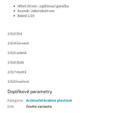
Hřbet 30 mm - zajištovací gumička
Rozměr: 246x326x30 mm
Balení 1/10
2-510 čirá
2-514 červená
2-515 zelená
2-516 žlutá
2-517 modrá
2-518 kouřová
Doplňkové parametry
Kategorie
:
Archivační krabice plastové
EAN
:
Zvolte variantu