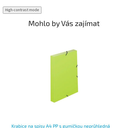
High-contrast mode
Mohlo by Vás zajímat
e
Krabice na spisy A4 PP s gumičkou neprůhledná
Kr