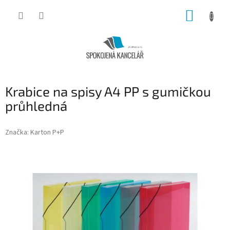
Přejít
NÁKUP
na
obsah
KOŠÍK
Krabice na spisy A4 PP s gumičkou
průhledná
Značka:
Karton P+P