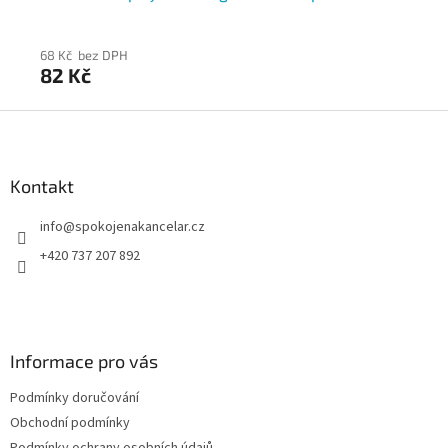
Pa
68 Kč bez DPH
81 
82 Kč
9
Z
á
p
a
Kontakt
t
info
@
spokojenakancelar.cz
í
+420 737 207 892
Informace pro vás
Podmínky doručování
Obchodní podmínky