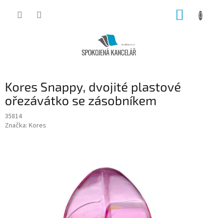
Přejít
NÁKUP
na
obsah
KOŠÍK
Kores Snappy, dvojité plastové
ořezávátko se zásobníkem
35814
Značka:
Kores