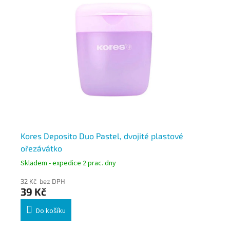
Kores Deposito Duo Pastel, dvojité plastové
Ko
ořezávátko
Skladem - expedice 2 prac. dny
Skl
32 Kč bez DPH
31 
39 Kč
37
Do košíku