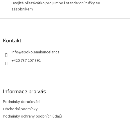
Dvojité ořezávátko pro jumbo i standardní tužky se
Dvo
zásobníkem
zá
Z
á
p
a
Kontakt
t
info
@
spokojenakancelar.cz
í
+420 737 207 892
Informace pro vás
Podmínky doručování
Obchodní podmínky
Podmínky ochrany osobních údajů