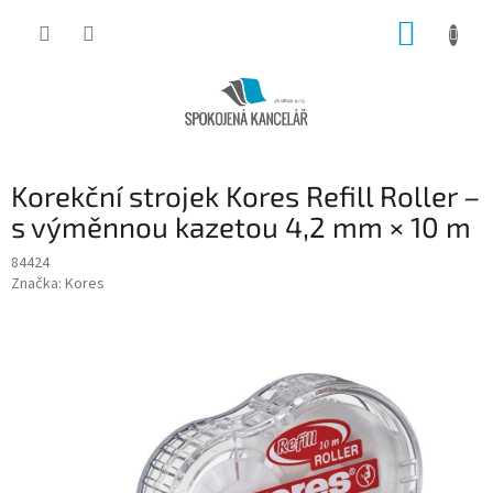
Přejít
NÁKUP
na
obsah
KOŠÍK
Korekční strojek Kores Refill Roller –
s výměnnou kazetou 4,2 mm × 10 m
84424
Značka:
Kores