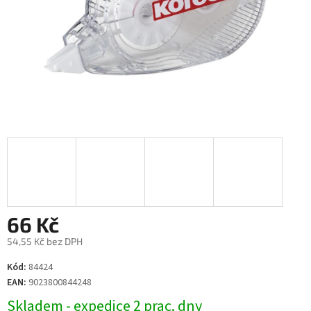
66 Kč
54,55 Kč bez DPH
Měrná
Kód:
84424
cena:
EAN:
9023800844248
Skladem - expedice 2 prac. dny