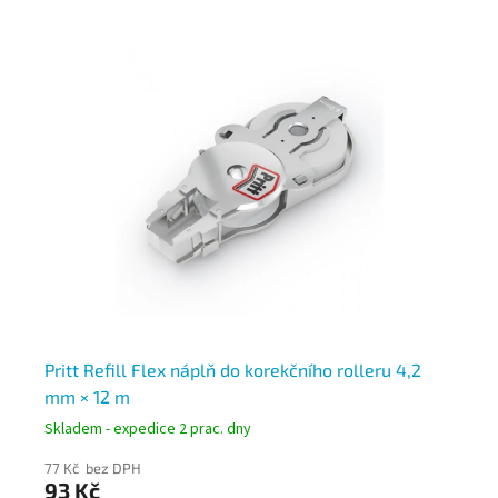
Pritt Refill Flex náplň do korekčního rolleru 4,2
Pr
mm × 12 m
× 
Skladem - expedice 2 prac. dny
Skl
77 Kč bez DPH
77
93 Kč
93