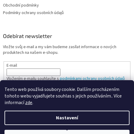
Obchodní podmínky
Podmínky ochrany osobních údajů
Odebírat newsletter
Vložte svůj e-mail a my vám budeme zasílat informace o nových
produktech na našem e-shopu.
E-mail
Vložením e-mailu souhlasíte s
podmínkami ochrany osobních údajů
Tento web používá soubory cookie. Dalším procházením
PŘIHLÁSIT SE
tohoto webu vyjadřujete souhlas s jejich používáním.. Více
informací
zde
.
Nastavení
Vytvořil Shoptet