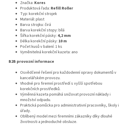
Značka:
Kores
Produktová řada:
Refill Roller
Typ: korekční strojek
Materiál: plast
Barva strojku: čirá
Barva korekční stopy: bílá
Šířka korekční pásky:
4,2 mm
Délka korekční pásky:
10 m
Počet kusů v balení: 1 ks
Vyměnitelná korekční kazeta: ano
B2B provozní informace
Osvědčené řešení pro každodenní opravy dokumentů v
kancelářském provozu.
Vhodné pro firemní prostředí s vyšší spotřebou
korekčních prostředků.
Výměnná kazeta pomáhá snižovat provozní náklady i
množství odpadu.
Praktická pomůcka pro administrativní pracovníky, školy i
úřady.
Oblíbený model mezi firemními zákazníky díky dlouhé
životnosti a jednoduché obsluze.