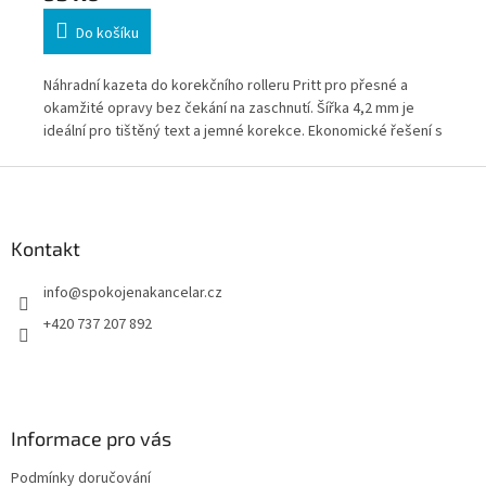
Do košíku
Náhradní kazeta do korekčního rolleru Pritt pro přesné a
Náh
okamžité opravy bez čekání na zaschnutí. Šířka 4,2 mm je
opr
oly
ideální pro tištěný text a jemné korekce. Ekonomické řešení s
ruč
jednoduchou výměnou pro každodenní kancelářské i školní
jed
Z
použití.
ško
á
p
a
Kontakt
t
info
@
spokojenakancelar.cz
í
+420 737 207 892
Informace pro vás
Podmínky doručování