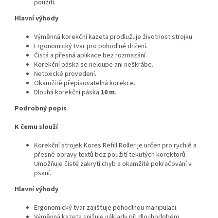
použití.
Hlavní výhody
Výměnná korekční kazeta prodlužuje životnost strojku.
Ergonomický tvar pro pohodlné držení.
Čistá a přesná aplikace bez rozmazání.
Korekční páska se neloupe ani neškrábe.
Netoxické provedení.
Okamžitě přepisovatelná korekce.
Dlouhá korekční páska
10 m
.
Podrobný popis
K čemu slouží
Korekční strojek Kores Refill Roller je určen pro rychlé a
přesné opravy textů bez použití tekutých korektorů.
Umožňuje čisté zakrytí chyb a okamžité pokračování v
psaní.
Hlavní výhody
Ergonomický tvar zajišťuje pohodlnou manipulaci.
Výměnná kazeta snižuje náklady při dlouhodobém