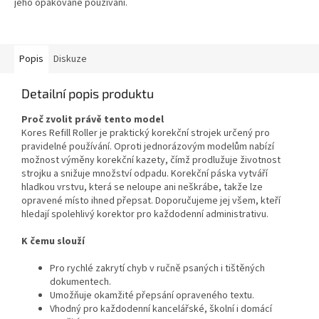
jeho opakované používání.
Korekční páska zajišťuje čisté,
přesné a okamžitě
přepisovatelné...
Popis
Diskuze
Detailní popis produktu
Proč zvolit právě tento model
Kores Refill Roller je praktický korekční strojek určený pro
pravidelné používání. Oproti jednorázovým modelům nabízí
možnost výměny korekční kazety, čímž prodlužuje životnost
strojku a snižuje množství odpadu. Korekční páska vytváří
hladkou vrstvu, která se neloupe ani neškrábe, takže lze
opravené místo ihned přepsat. Doporučujeme jej všem, kteří
hledají spolehlivý korektor pro každodenní administrativu.
K čemu slouží
Pro rychlé zakrytí chyb v ručně psaných i tištěných
dokumentech.
Umožňuje okamžité přepsání opraveného textu.
Vhodný pro každodenní kancelářské, školní i domácí