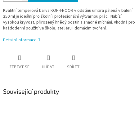
Kvalitní temperová barva KOH-I-NOOR v odstínu umbra pálená v balení
250 ml je ideální pro školní i profesionální výtvarnou práci. Nabízí
vysokou kryvost, přirozený hnědý odstín a snadné míchání. Vhodná pro
každodenní použití ve škole, ateliéru i domácím tvoření.
Detailní informace
ZEPTAT SE
HLÍDAT
SDÍLET
Související produkty