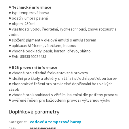
● Technické informace
● typ: temperová barva
● odstín: umbra pálená
● objem: 250 ml
● vlastnosti: vodou ředitelná, rychleschnoucí, znovu rozpustná
vodou
● složení: pigment v olejové emulzi s emulgátorem
● aplikace: štětcem, válečkem, houbou
● vhodné podklady: papír, karton, dřevo, plátno
● EAN: 8593540024435
● B2B provozní informace
● vhodné pro středně frekventované provozy
● ideální pro školy a ateliéry s nižší až střední spotřebou barev
● ekonomické řešení pro pravidelné doplňování bez velkých
zásob
● vhodné pro kombinaci s většími baleními dle potřeby provozu
● ověřené řešení pro každodenní provoz i výtvarnou výuku
Doplňkové parametry
Kategorie
:
Vodové a temperové barvy
EAN
:
8593540024435