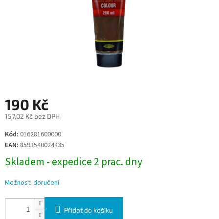
190 Kč
157,02 Kč bez DPH
Měrná
Kód:
016281600000
cena:
EAN:
8593540024435
Skladem - expedice 2 prac. dny
Možnosti doručení
Přidat do košíku