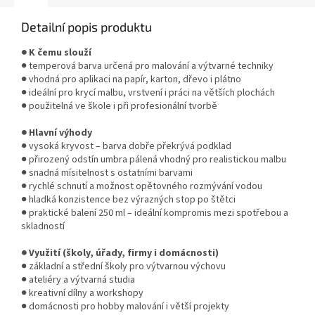
Detailní popis produktu
● K čemu slouží
● temperová barva určená pro malování a výtvarné techniky
● vhodná pro aplikaci na papír, karton, dřevo i plátno
● ideální pro krycí malbu, vrstvení i práci na větších plochách
● použitelná ve škole i při profesionální tvorbě
● Hlavní výhody
● vysoká kryvost – barva dobře překrývá podklad
● přirozený odstín umbra pálená vhodný pro realistickou malbu
● snadná mísitelnost s ostatními barvami
● rychlé schnutí a možnost opětovného rozmývání vodou
● hladká konzistence bez výrazných stop po štětci
● praktické balení 250 ml – ideální kompromis mezi spotřebou a
skladností
● Využití (školy, úřady, firmy i domácnosti)
● základní a střední školy pro výtvarnou výchovu
● ateliéry a výtvarná studia
● kreativní dílny a workshopy
● domácnosti pro hobby malování i větší projekty