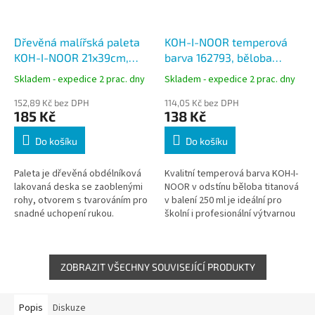
Dřevěná malířská paleta
KOH-I-NOOR temperová
KOH-I-NOOR 21x39cm,
barva 162793, běloba
velká s otvorem
titanová, 250 ml
Skladem - expedice 2 prac. dny
Skladem - expedice 2 prac. dny
152,89 Kč bez DPH
114,05 Kč bez DPH
185 Kč
138 Kč
Do košíku
Do košíku
Paleta je dřevěná obdélníková
Kvalitní temperová barva KOH-I-
lakovaná deska se zaoblenými
NOOR v odstínu běloba titanová
rohy, otvorem s tvarováním pro
v balení 250 ml je ideální pro
snadné uchopení rukou.
školní i profesionální výtvarnou
práci. Nabízí vysokou kryvost,
čistý bílý odstín a...
ZOBRAZIT VŠECHNY SOUVISEJÍCÍ PRODUKTY
Popis
Diskuze