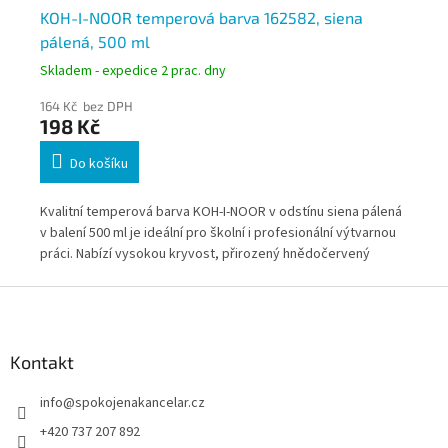
KOH-I-NOOR temperová barva 162582, siena
KO
pálená, 500 ml
ml
Skladem - expedice 2 prac. dny
Skl
164 Kč bez DPH
213
198 Kč
2
Do košíku
Kvalitní temperová barva KOH-I-NOOR v odstínu siena pálená
Kva
v balení 500 ml je ideální pro školní i profesionální výtvarnou
250
práci. Nabízí vysokou kryvost, přirozený hnědočervený
Nab
odstín a snadné míchání. Vhodná pro každodenní použití ve
míc
Z
škole, ateliéru i domácím tvoření.
do
á
p
a
Kontakt
t
info
@
spokojenakancelar.cz
í
+420 737 207 892