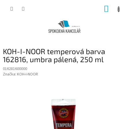
Přejít
NÁKUP
na
obsah
KOŠÍK
KOH-I-NOOR temperová barva
162816, umbra pálená, 250 ml
016281600000
Značka:
KOH-I-NOOR