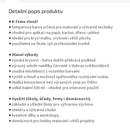
Detailní popis produktu
● K čemu slouží
● temperová barva určená pro malování a výtvarné techniky
● vhodná pro aplikaci na papír, karton, dřevo i plátno
● ideální pro krycí malbu, vrstvení i větší plochy
● použitelná ve škole i při profesionální tvorbě
● Hlavní výhody
● vysoká kryvost – barva dobře překrývá podklad
● výrazný odstín rumělky červené s dobrou světlostálostí
● snadná mísitelnost s ostatními barvami
● rychlé schnutí a možnost opětovného rozmývání vodou
● hladká konzistence bez výrazných stop po štětci
● velké balení 500 ml – vhodné pro intenzivní použití
● Využití (školy, úřady, firmy i domácnosti)
● základní a střední školy pro výtvarnou výchovu
● ateliéry a výtvarná studia
● kreativní dílny a workshopy
● domácnosti pro hobby malování i větší projekty