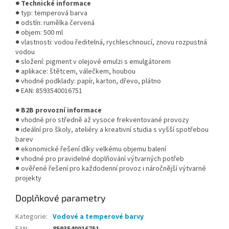
● Technické informace
● typ: temperová barva
● odstín: rumělka červená
● objem: 500 ml
● vlastnosti: vodou ředitelná, rychleschnoucí, znovu rozpustná
vodou
● složení: pigment v olejové emulzi s emulgátorem
● aplikace: štětcem, válečkem, houbou
● vhodné podklady: papír, karton, dřevo, plátno
● EAN: 8593540016751
● B2B provozní informace
● vhodné pro středně až vysoce frekventované provozy
● ideální pro školy, ateliéry a kreativní studia s vyšší spotřebou
barev
● ekonomické řešení díky velkému objemu balení
● vhodné pro pravidelné doplňování výtvarných potřeb
● ověřené řešení pro každodenní provoz i náročnější výtvarné
projekty
Doplňkové parametry
Kategorie
:
Vodové a temperové barvy
EAN
:
8593540016751