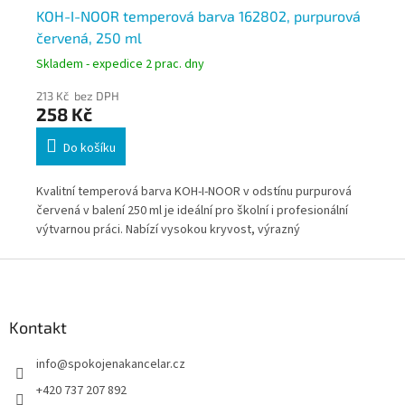
KOH-I-NOOR temperová barva 162802, purpurová
KO
červená, 250 ml
sv
Skladem - expedice 2 prac. dny
Skl
213 Kč bez DPH
157
258 Kč
1
Do košíku
Kvalitní temperová barva KOH-I-NOOR v odstínu purpurová
Kva
červená v balení 250 ml je ideální pro školní i profesionální
svě
a
výtvarnou práci. Nabízí vysokou kryvost, výrazný
výt
červenofialový odstín a snadné míchání. Vhodná pro
ods
Z
každodenní použití ve škole, ateliéru i domácím tvoření.
ško
á
p
a
Kontakt
t
info
@
spokojenakancelar.cz
í
+420 737 207 892