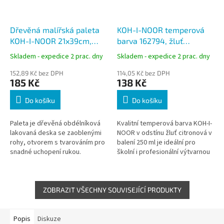
Dřevěná malířská paleta
KOH-I-NOOR temperová
KOH-I-NOOR 21x39cm,
barva 162794, žluť
velká s otvorem
citronová, 250 ml
Skladem - expedice 2 prac. dny
Skladem - expedice 2 prac. dny
152,89 Kč bez DPH
114,05 Kč bez DPH
185 Kč
138 Kč
Do košíku
Do košíku
Paleta je dřevěná obdélníková
Kvalitní temperová barva KOH-I-
lakovaná deska se zaoblenými
NOOR v odstínu žluť citronová v
rohy, otvorem s tvarováním pro
balení 250 ml je ideální pro
snadné uchopení rukou.
školní i profesionální výtvarnou
práci. Nabízí vysokou kryvost,
jasný svěží odstín a...
ZOBRAZIT VŠECHNY SOUVISEJÍCÍ PRODUKTY
Popis
Diskuze