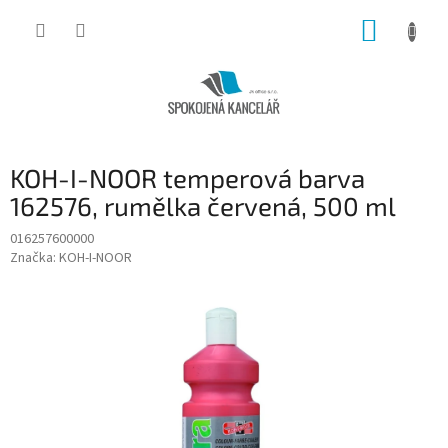
Přejít
NÁKUP
na
obsah
KOŠÍK
KOH-I-NOOR temperová barva
162576, rumělka červená, 500 ml
016257600000
Značka:
KOH-I-NOOR