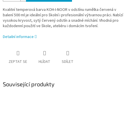
Kvalitní temperová barva KOH-I-NOOR v odstínu rumělka červená v
balení 500 ml je ideální pro školní i profesionální výtvarnou práci. Nabízí
vysokou kryvost, sytý červený odstín a snadné míchání. Vhodná pro
každodenní použití ve škole, ateliéru i domácím tvoření.
Detailní informace
ZEPTAT SE
HLÍDAT
SDÍLET
Související produkty