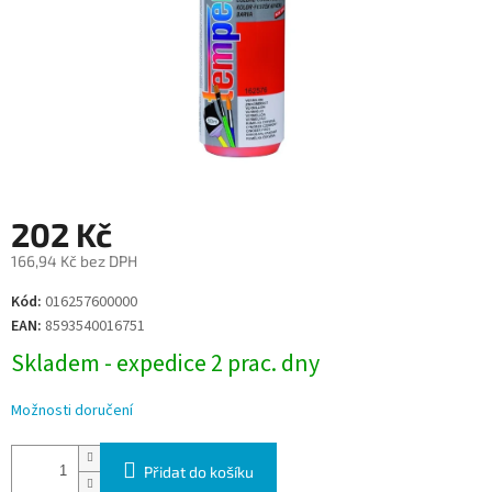
202 Kč
166,94 Kč bez DPH
Měrná
Kód:
016257600000
cena:
EAN:
8593540016751
Skladem - expedice 2 prac. dny
Možnosti doručení
Přidat do košíku