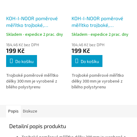
KOH-I-NOOR poměrové
KOH-I-NOOR poměrové
měřítko trojboké,
měřítko trojboké,
stavařské 602
geodetické 603
Skladem - expedice 2 prac. dny
Skladem - expedice 2 prac. dny
164,46 Kč bez DPH
164,46 Kč bez DPH
199 Kč
199 Kč
Do košíku
Do košíku
Trojboké poměrové měřítko
Trojboké poměrové měřítko
délky 300 mm je vyrobené z
délky 300 mm je vyrobené z
bílého polystyrenu
bílého polystyrenu
Popis
Diskuze
Detailní popis produktu