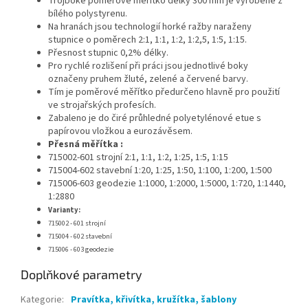
Trojboké poměrové měřítko délky 300 mm je vyrobené z
bílého polystyrenu.
Na hranách jsou technologií horké ražby naraženy
stupnice o poměrech 2:1, 1:1, 1:2, 1:2,5, 1:5, 1:15.
Přesnost stupnic 0,2% délky.
Pro rychlé rozlišení při práci jsou jednotlivé boky
označeny pruhem žluté, zelené a červené barvy.
Tím je poměrové měřítko předurčeno hlavně pro použití
ve strojařských profesích.
Zabaleno je do čiré průhledné polyetylénové etue s
papírovou vložkou a eurozávěsem.
Přesná měřítka :
715002-601 strojní 2:1, 1:1, 1:2, 1:25, 1:5, 1:15
715004-602 stavební 1:20, 1:25, 1:50, 1:100, 1:200, 1:500
715006-603 geodezie 1:1000, 1:2000, 1:5000, 1:720, 1:1440,
1:2880
Varianty:
715002 - 601 strojní
715004 - 602 stavební
715006 - 603 geodezie
Doplňkové parametry
Kategorie
:
Pravítka, křivítka, kružítka, šablony