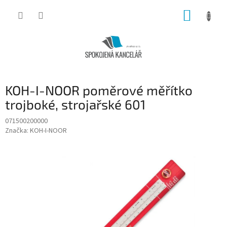
Přejít
NÁKUP
na
obsah
KOŠÍK
KOH-I-NOOR poměrové měřítko
trojboké, strojařské 601
071500200000
Značka:
KOH-I-NOOR