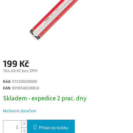
199 Kč
164,46 Kč bez DPH
Měrná
Kód:
071500200000
cena:
EAN:
8593540100818
Skladem - expedice 2 prac. dny
Možnosti doručení
Přidat do košíku