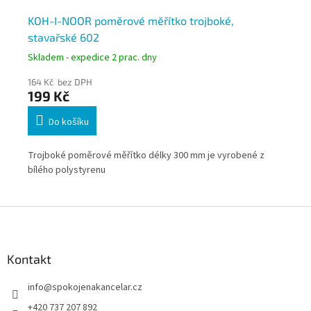
KOH-I-NOOR poměrové měřítko trojboké,
KO
stavařské 602
ge
Skladem - expedice 2 prac. dny
Skl
164 Kč bez DPH
164
199 Kč
19
Do košíku
Trojboké poměrové měřítko délky 300 mm je vyrobené z
Tro
bílého polystyrenu
bíl
Z
á
p
a
Kontakt
t
info
@
spokojenakancelar.cz
í
+420 737 207 892