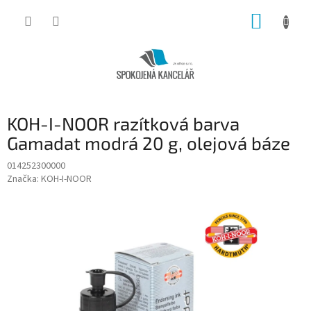
Přejít
NÁKUP
na
obsah
KOŠÍK
KOH-I-NOOR razítková barva
Gamadat modrá 20 g, olejová báze
014252300000
Značka:
KOH-I-NOOR