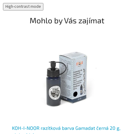
High-contrast mode
Mohlo by Vás zajímat
N
2,
KOH-I-NOOR razítková barva Gamadat černá 20 g,
KO