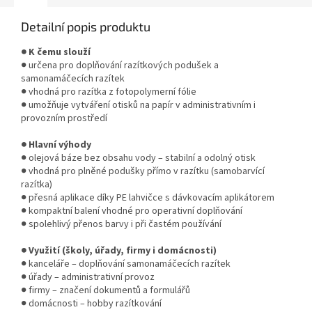
Detailní popis produktu
● K čemu slouží
● určena pro doplňování razítkových podušek a
samonamáčecích razítek
● vhodná pro razítka z fotopolymerní fólie
● umožňuje vytváření otisků na papír v administrativním i
provozním prostředí
● Hlavní výhody
● olejová báze bez obsahu vody – stabilní a odolný otisk
● vhodná pro plněné podušky přímo v razítku (samobarvící
razítka)
● přesná aplikace díky PE lahvičce s dávkovacím aplikátorem
● kompaktní balení vhodné pro operativní doplňování
● spolehlivý přenos barvy i při častém používání
● Využití (školy, úřady, firmy i domácnosti)
● kanceláře – doplňování samonamáčecích razítek
● úřady – administrativní provoz
● firmy – značení dokumentů a formulářů
● domácnosti – hobby razítkování