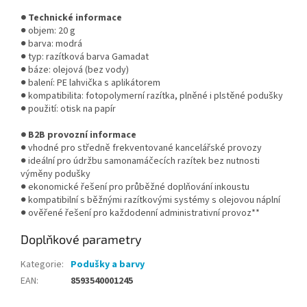
● Technické informace
● objem: 20 g
● barva: modrá
● typ: razítková barva Gamadat
● báze: olejová (bez vody)
● balení: PE lahvička s aplikátorem
● kompatibilita: fotopolymerní razítka, plněné i plstěné podušky
● použití: otisk na papír
● B2B provozní informace
● vhodné pro středně frekventované kancelářské provozy
● ideální pro údržbu samonamáčecích razítek bez nutnosti
výměny podušky
● ekonomické řešení pro průběžné doplňování inkoustu
● kompatibilní s běžnými razítkovými systémy s olejovou náplní
● ověřené řešení pro každodenní administrativní provoz**
Doplňkové parametry
Kategorie
:
Podušky a barvy
EAN
:
8593540001245