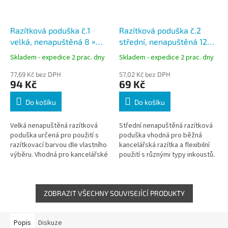
Razítková poduška č.1
Razítková poduška č.2
velká, nenapuštěná 8 ×
střední, nenapuštěná 120
15,5 cm
× 60 mm
Skladem - expedice 2 prac. dny
Skladem - expedice 2 prac. dny
77,69 Kč bez DPH
57,02 Kč bez DPH
94 Kč
69 Kč
Do košíku
Do košíku
Velká nenapuštěná razítková
Střední nenapuštěná razítková
poduška určená pro použití s
poduška vhodná pro běžná
razítkovací barvou dle vlastního
kancelářská razítka a flexibilní
výběru. Vhodná pro kancelářské
použití s různými typy inkoustů.
i hobby využití, kde je potřeba
Ideální pro každodenní
flexibilně zvolit typ...
administrativu i hobby využití....
ZOBRAZIT VŠECHNY SOUVISEJÍCÍ PRODUKTY
Popis
Diskuze