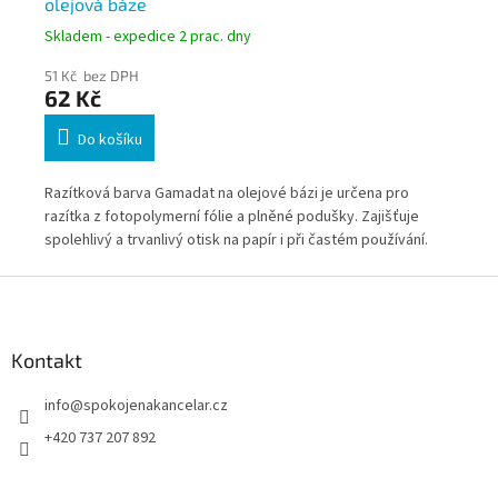
olejová báze
g,
Skladem - expedice 2 prac. dny
Skl
51 Kč bez DPH
51 
62 Kč
6
Do košíku
Razítková barva Gamadat na olejové bázi je určena pro
Raz
e
razítka z fotopolymerní fólie a plněné podušky. Zajišťuje
raz
pro
spolehlivý a trvanlivý otisk na papír i při častém používání.
Zaj
Praktické balení s aplikátorem umožňuje přesné a snadné
pou
Z
doplňování.
a č
á
p
a
Kontakt
t
info
@
spokojenakancelar.cz
í
+420 737 207 892