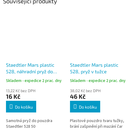
Související produkty
Staedtler Mars plastic
Staedtler Mars plastic
528, náhradní pryž do
528, pryž v tužce
mazací tužky
Skladem - expedice 2 prac. dny
Skladem - expedice 2 prac. dny
13,22 Kč bez DPH
38,02 Kč bez DPH
16 Kč
46 Kč
Do košíku
Do košíku
Samotná pryž do pouzdra
Plastové pouzdro tvaru tužky,
Staedtler 528 50
brání zašpinění při mazání čar