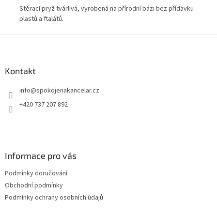
á
Stěrací pryž tvárlivá, vyrobená na přírodní bázi bez přídavku
Stě
plastů a ftalátů.
kau
Z
á
p
a
Kontakt
t
info
@
spokojenakancelar.cz
í
+420 737 207 892
Informace pro vás
Podmínky doručování
Obchodní podmínky
Podmínky ochrany osobních údajů