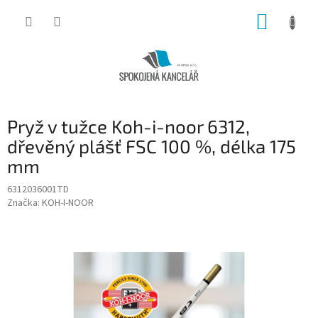
Přejít
NÁKUP
na
obsah
KOŠÍK
Pryž v tužce Koh-i-noor 6312,
dřevěný plášť FSC 100 %, délka 175
mm
6312036001TD
Značka:
KOH-I-NOOR