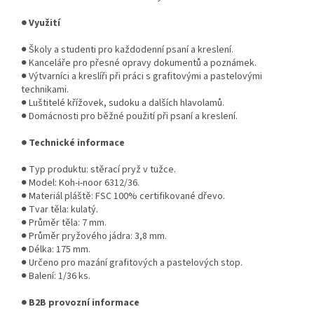
● Využití
● Školy a studenti pro každodenní psaní a kreslení.
● Kanceláře pro přesné opravy dokumentů a poznámek.
● Výtvarníci a kreslíři při práci s grafitovými a pastelovými
technikami.
● Luštitelé křížovek, sudoku a dalších hlavolamů.
● Domácnosti pro běžné použití při psaní a kreslení.
● Technické informace
● Typ produktu: stěrací pryž v tužce.
● Model: Koh-i-noor 6312/36.
● Materiál pláště: FSC 100% certifikované dřevo.
● Tvar těla: kulatý.
● Průměr těla: 7 mm.
● Průměr pryžového jádra: 3,8 mm.
● Délka: 175 mm.
● Určeno pro mazání grafitových a pastelových stop.
● Balení: 1/36 ks.
● B2B provozní informace