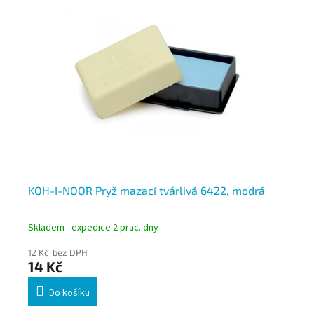
í
KOH-I-NOOR Pryž mazací tvárlivá 6422, modrá
KO
su
Skladem - expedice 2 prac. dny
Skl
12 Kč bez DPH
17 
14 Kč
21
Do košíku