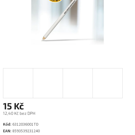
15 Kč
12,40 Kč bez DPH
Měrná
Kód:
6312036001TD
cena:
EAN:
8593539231240