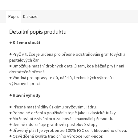
Popis
Diskuze
Detailní popis produktu
● K čemu slouží
● Pryž v tužce je určena pro přesné odstraňování grafitových a
pastelových čar.
● Umožňuje mazání drobných detailů tam, kde běžná pryž není
dostatečně přesná.
● Vhodná pro opravy textů, náčrtů, technických výkresů i
výtvarných prací.
● Hlavní výhody
● Přesné mazání díky úzkému pryžovému jádru.
● Pohodlné držení a používání stejně jako u klasické tužky.
● Možnost ořezávání pro zachování maximální přesnosti.
● Jemně odstraňuje grafitové i pastelové stopy.
● Dřevěný plášť je vyroben ze 100% FSC certifikovaného dřeva.
● Osvědčená kvalita tradičního výrobce Koh-i-noor.