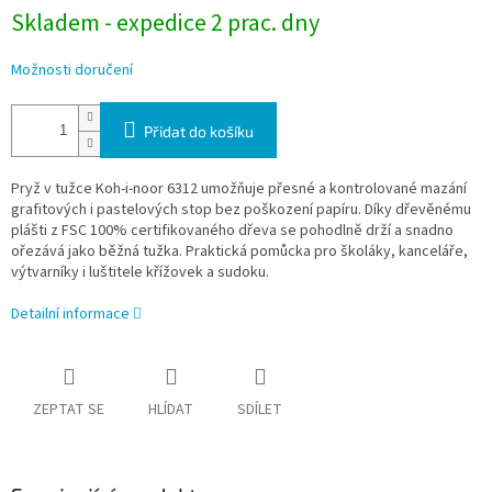
Skladem - expedice 2 prac. dny
Možnosti doručení
Přidat do košíku
Pryž v tužce Koh-i-noor 6312 umožňuje přesné a kontrolované mazání
grafitových i pastelových stop bez poškození papíru. Díky dřevěnému
plášti z FSC 100% certifikovaného dřeva se pohodlně drží a snadno
ořezává jako běžná tužka. Praktická pomůcka pro školáky, kanceláře,
výtvarníky i luštitele křížovek a sudoku.
Detailní informace
ZEPTAT SE
HLÍDAT
SDÍLET