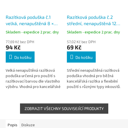
Razítková poduška č.1
Razítková poduška č.2
velká, nenapuštěná 8 ×
střední, nenapuštěná 120
15,5 cm
× 60 mm
Skladem - expedice 2 prac. dny
Skladem - expedice 2 prac. dny
77,69 Kč bez DPH
57,02 Kč bez DPH
94 Kč
69 Kč
Do košíku
Do košíku
Velká nenapuštěná razítková
Střední nenapuštěná razítková
poduška určená pro použití s
poduška vhodná pro běžná
razítkovací barvou dle vlastního
kancelářská razítka a flexibilní
výběru. Vhodná pro kancelářské
použití s různými typy inkoustů.
i hobby využití, kde je potřeba
Ideální pro každodenní
flexibilně zvolit typ...
administrativu i hobby využití....
ZOBRAZIT VŠECHNY SOUVISEJÍCÍ PRODUKTY
Popis
Diskuze