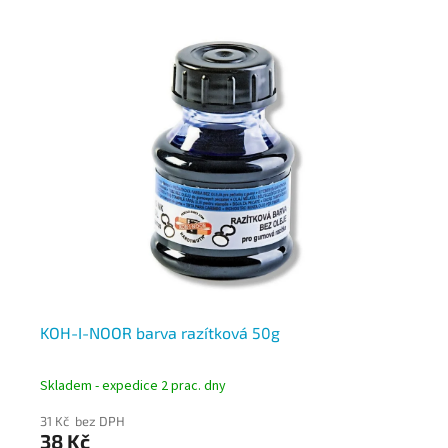
na
KOH-I-NOOR barva razítková 50g
KO
ol
Skladem - expedice 2 prac. dny
Skl
31 Kč bez DPH
51 
38 Kč
6