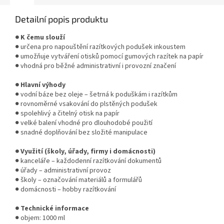
Detailní popis produktu
● K čemu slouží
● určena pro napouštění razítkových podušek inkoustem
● umožňuje vytváření otisků pomocí gumových razítek na papír
● vhodná pro běžné administrativní i provozní značení
● Hlavní výhody
● vodní báze bez oleje – šetrná k poduškám i razítkům
● rovnoměrné vsakování do plstěných podušek
● spolehlivý a čitelný otisk na papír
● velké balení vhodné pro dlouhodobé použití
● snadné doplňování bez složité manipulace
● Využití (školy, úřady, firmy i domácnosti)
● kanceláře – každodenní razítkování dokumentů
● úřady – administrativní provoz
● školy – označování materiálů a formulářů
● domácnosti – hobby razítkování
● Technické informace
● objem: 1000 ml