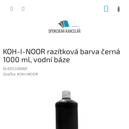
Přejít
NÁKUP
na
obsah
KOŠÍK
KOH-I-NOOR razítková barva černá
1000 ml, vodní báze
014251100000
Značka:
KOH-I-NOOR