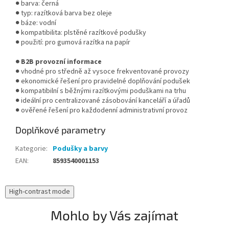
● barva: černá
● typ: razítková barva bez oleje
● báze: vodní
● kompatibilita: plstěné razítkové podušky
● použití: pro gumová razítka na papír
● B2B provozní informace
● vhodné pro středně až vysoce frekventované provozy
● ekonomické řešení pro pravidelné doplňování podušek
● kompatibilní s běžnými razítkovými poduškami na trhu
● ideální pro centralizované zásobování kanceláří a úřadů
● ověřené řešení pro každodenní administrativní provoz
Doplňkové parametry
Kategorie
:
Podušky a barvy
EAN
:
8593540001153
High-contrast mode
Mohlo by Vás zajímat