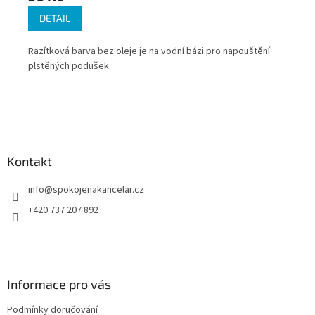
DETAIL
emu
Razítková barva bez oleje je na vodní bázi pro napouštění
Raz
šky.
plstěných podušek.
raz
spo
Pra
Z
dop
á
p
a
Kontakt
t
info
@
spokojenakancelar.cz
í
+420 737 207 892
Informace pro vás
Podmínky doručování