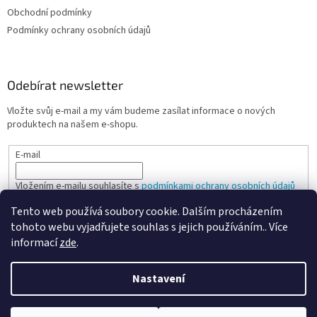
Obchodní podmínky
Podmínky ochrany osobních údajů
Odebírat newsletter
Vložte svůj e-mail a my vám budeme zasílat informace o nových
produktech na našem e-shopu.
E-mail
Vložením e-mailu souhlasíte s
podmínkami ochrany osobních údajů
Tento web používá soubory cookie. Dalším procházením
PŘIHLÁSIT SE
tohoto webu vyjadřujete souhlas s jejich používáním.. Více
informací
zde
.
Nastavení
Vytvořil Shoptet