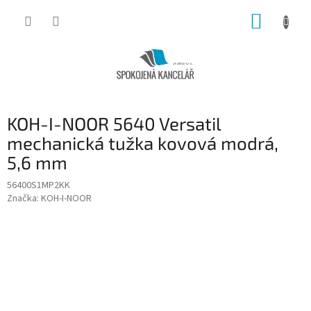
Přejít
NÁKUP
na
obsah
KOŠÍK
KOH-I-NOOR 5640 Versatil
mechanická tužka kovová modrá,
5,6 mm
56400S1MP2KK
Značka:
KOH-I-NOOR