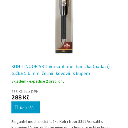
,6
KOH-I-NOOR 5311 Versatil, mechanická (padací)
KO
tužka 5,6 mm, černá, kovová, s klipem
ko
Skladem - expedice 2 prac. dny
Skl
238 Kč bez DPH
20
288 Kč
2
Do košíku
,6
Elegantní mechanická tužka Koh-i-Noor 5311 Versatil s
Mec
pro
kovovým tělem, drážkovaným povrchem pro jistý úchop a
5,6