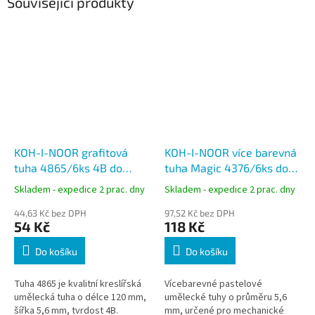
Související produkty
KOH-I-NOOR grafitová
KOH-I-NOOR více barevná
tuha 4865/6ks 4B do
tuha Magic 4376/6ks do
mechanických tužek
mechanických tužek,
Skladem - expedice 2 prac. dny
Skladem - expedice 2 prac. dny
průměr 5,6 mm
44,63 Kč bez DPH
97,52 Kč bez DPH
54 Kč
118 Kč
Do košíku
Do košíku
Tuha 4865 je kvalitní kreslířská
Vícebarevné pastelové
umělecká tuha o délce 120 mm,
umělecké tuhy o průměru 5,6
šířka 5,6 mm, tvrdost 4B.
mm, určené pro mechanické