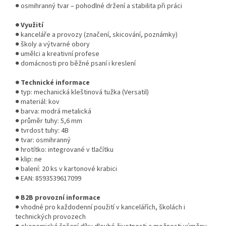
● osmihranný tvar – pohodlné držení a stabilita při práci
● Využití
● kanceláře a provozy (značení, skicování, poznámky)
● školy a výtvarné obory
● umělci a kreativní profese
● domácnosti pro běžné psaní i kreslení
● Technické informace
● typ: mechanická kleštinová tužka (Versatil)
● materiál: kov
● barva: modrá metalická
● průměr tuhy: 5,6 mm
● tvrdost tuhy: 4B
● tvar: osmihranný
● hrotítko: integrované v tlačítku
● klip: ne
● balení: 20 ks v kartonové krabici
● EAN: 8593539617099
● B2B provozní informace
● vhodné pro každodenní použití v kancelářích, školách i
technických provozech