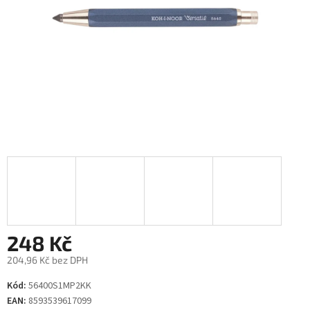
248 Kč
204,96 Kč bez DPH
Měrná
Kód:
56400S1MP2KK
cena:
EAN:
8593539617099