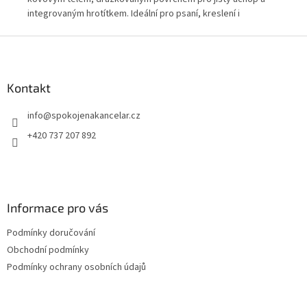
integrovaným hrotítkem. Ideální pro psaní, kreslení i
kov
skicování s tuhami 5,6 mm.
spo
Z
kan
á
p
a
Kontakt
t
info
@
spokojenakancelar.cz
í
+420 737 207 892
Informace pro vás
Podmínky doručování
Obchodní podmínky
Podmínky ochrany osobních údajů