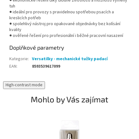
● ekonomické řešení díky dlouhé životnosti a možnosti výměny
tuh
● ideální pro provozy s pravidelnou spotřebou psacích a
kreslicích potřeb
● spolehlivý nástroj pro opakované objednávky bez kolísání
kvality
● ověřené řešení pro profesionální i běžné pracovní nasazení
Doplňkové parametry
Kategorie
:
Versatilky - mechanické tužky padací
EAN
:
8593539617099
High-contrast mode
Mohlo by Vás zajímat