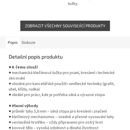
tužky.
ZOBRAZIT VŠECHNY SOUVISEJÍCÍ PRODUKTY
Popis
Diskuze
Detailní popis produktu
● K čemu slouží
● mechanická kleštinová tužka pro psaní, kreslení i technické
skicování
● vhodná pro kancelářské použití i umělecké techniky (grafit,
uhel, křída, rudka)
● ideální pro práci, kde je potřeba silná a výrazná stopa
● Hlavní výhody
● průměr tuhy 5,6 mm – silná stopa pro kreslení i značení
● kleštinový mechanismus – snadné a přesné vysouvání tuhy
● vestavěné hrotítko – vždy připraveno pro ostrý hrot
● kovové tělo – vysoká odolnost a dlouhá životnost