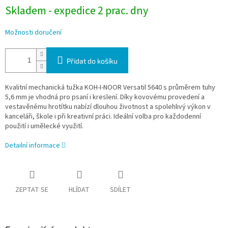
Skladem - expedice 2 prac. dny
Možnosti doručení
Přidat do košíku
Kvalitní mechanická tužka KOH-I-NOOR Versatil 5640 s průměrem tuhy
5,6 mm je vhodná pro psaní i kreslení. Díky kovovému provedení a
vestavěnému hrotítku nabízí dlouhou životnost a spolehlivý výkon v
kanceláři, škole i při kreativní práci. Ideální volba pro každodenní
použití i umělecké využití.
Detailní informace
ZEPTAT SE
HLÍDAT
SDÍLET