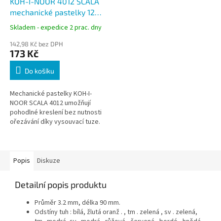
KOH-I-NOOR 4012 SCALA
mechanické pastelky 12
ks, vysouvací, plastová
Skladem - expedice 2 prac. dny
krabička
142,98 Kč bez DPH
173 Kč
Do košíku
Mechanické pastelky KOH-I-
NOOR SCALA 4012 umožňují
pohodlné kreslení bez nutnosti
ořezávání díky vysouvací tuze.
Sada 12 barev je vhodná pro
kreslení, vybarvování i
barevné...
Popis
Diskuze
Detailní popis produktu
Průměr 3.2 mm, délka 90 mm.
Odstíny tuh : bílá, žlutá oranž . , tm . zelená , sv . zelená,