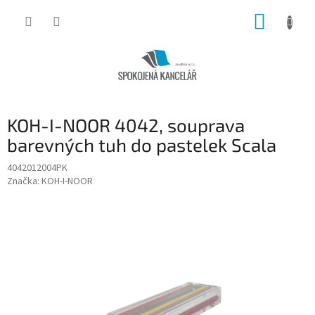
Přejít
NÁKUP
na
obsah
KOŠÍK
KOH-I-NOOR 4042, souprava
barevných tuh do pastelek Scala
4042012004PK
Značka:
KOH-I-NOOR