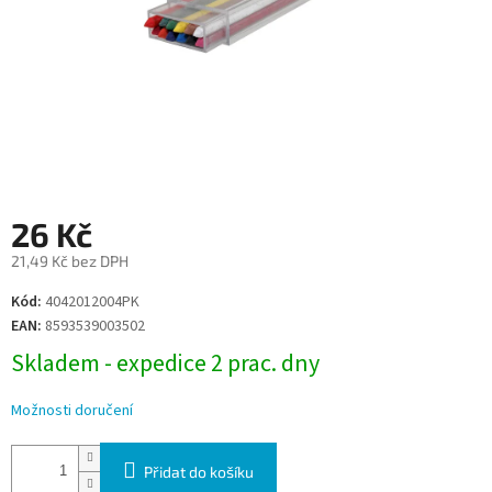
26 Kč
21,49 Kč bez DPH
Měrná
Kód:
4042012004PK
cena:
EAN:
8593539003502
Skladem - expedice 2 prac. dny
Možnosti doručení
Přidat do košíku