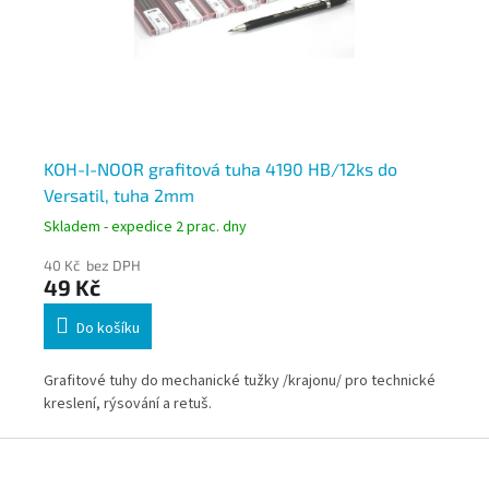
KOH-I-NOOR grafitová tuha 4190 HB/12ks do
KO
Versatil, tuha 2mm
Ve
Skladem - expedice 2 prac. dny
Skl
40 Kč bez DPH
40
49 Kč
4
Do košíku
ké
Grafitové tuhy do mechanické tužky /krajonu/ pro technické
Gra
kreslení, rýsování a retuš.
kre
Z
á