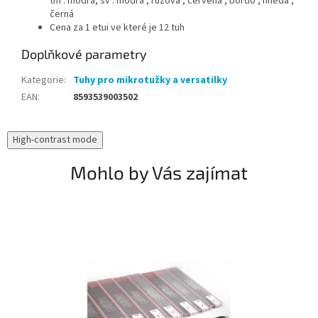
tm . modrá, sv . modrá , růžová , červená , bordó , hnědá ,
černá
Cena za 1 etui ve které je 12 tuh
Doplňkové parametry
Kategorie
:
Tuhy pro mikrotužky a versatilky
EAN
:
8593539003502
High-contrast mode
Mohlo by Vás zajímat