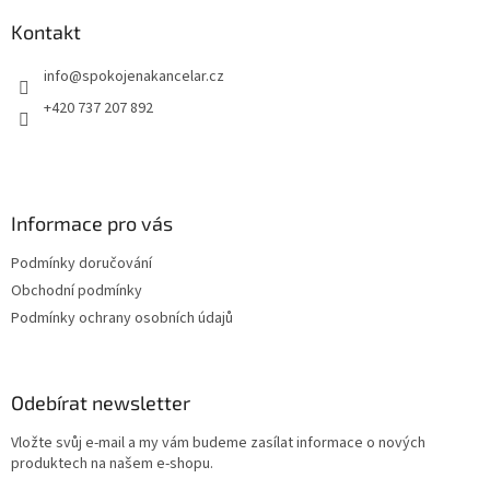
p
a
Kontakt
t
info
@
spokojenakancelar.cz
í
+420 737 207 892
Informace pro vás
Podmínky doručování
Obchodní podmínky
Podmínky ochrany osobních údajů
Odebírat newsletter
Vložte svůj e-mail a my vám budeme zasílat informace o nových
produktech na našem e-shopu.