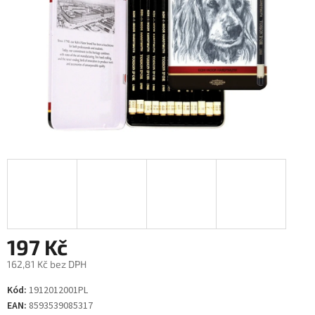
197 Kč
162,81 Kč bez DPH
Měrná
Kód:
1912012001PL
cena:
EAN:
8593539085317