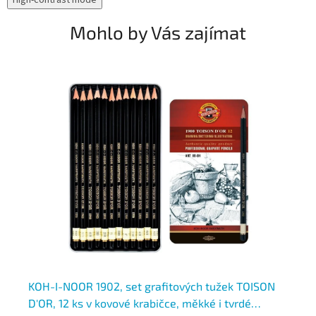
Mohlo by Vás zajímat
KOH-I-NOOR 1902, set grafitových tužek TOISON
KO
D'OR, 12 ks v kovové krabičce, měkké i tvrdé
ks