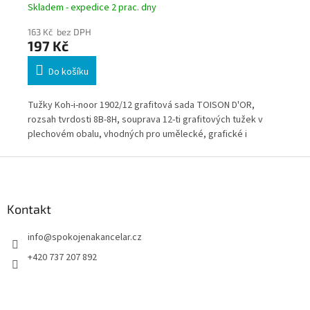
gradace
Skladem - expedice 2 prac. dny
Skl
163 Kč bez DPH
27
197 Kč
3
Do košíku
ě
Tužky Koh-i-noor 1902/12 grafitová sada TOISON D'OR,
Sou
rozsah tvrdosti 8B-8H, souprava 12-ti grafitových tužek v
tvr
plechovém obalu, vhodných pro umělecké, grafické i
 je
technické kreslení.
Z
í v
á
p
a
Kontakt
t
info
@
spokojenakancelar.cz
í
+420 737 207 892