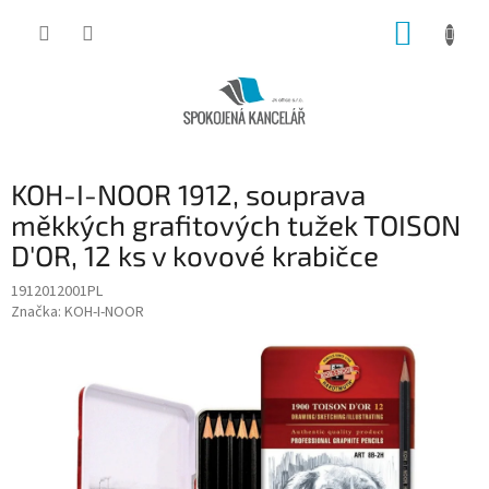
Přejít
NÁKUP
na
obsah
KOŠÍK
KOH-I-NOOR 1912, souprava
měkkých grafitových tužek TOISON
D'OR, 12 ks v kovové krabičce
1912012001PL
Značka:
KOH-I-NOOR