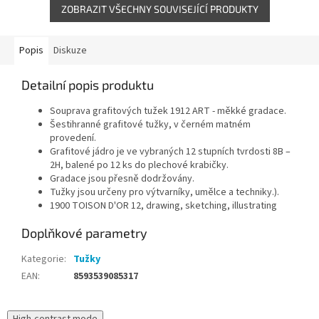
ZOBRAZIT VŠECHNY SOUVISEJÍCÍ PRODUKTY
Popis
Diskuze
Detailní popis produktu
Souprava grafitových tužek 1912 ART - měkké gradace.
Šestihranné grafitové tužky, v černém matném
provedení.
Grafitové jádro je ve vybraných 12 stupních tvrdosti 8B –
2H, balené po 12 ks do plechové krabičky.
Gradace jsou přesně dodržovány.
Tužky jsou určeny pro výtvarníky, umělce a techniky.).
1900 TOISON D'OR 12, drawing, sketching, illustrating
Doplňkové parametry
Kategorie
:
Tužky
EAN
:
8593539085317
High-contrast mode