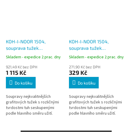
KOH-I-NOOR 1504,
KOH-I-NOOR 1504,
souprava tužek
souprava tužek
grafitových 24 ks v
grafitových 24 ks
Skladem - expedice 2 prac. dny
Skladem - expedice 2 prac. dny
dřevěné kazetě
921,49 Kč bez DPH
271,90 Kč bez DPH
1 115 Kč
329 Kč
Do košíku
Do košíku
Soupravy nejkvalitnějších
Soupravy nejkvalitnějších
grafitových tužek s rozličnými
grafitových tužek s rozličnými
tvrdostmi tuh seskupenými
tvrdostmi tuh seskupenými
podle hlavního směru užití.
podle hlavního směru užití.