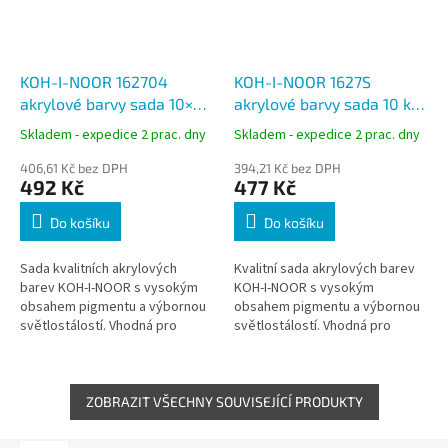
KOH-I-NOOR 162704
KOH-I-NOOR 1627S
akrylové barvy sada 10×40
akrylové barvy sada 10 ks
ml, vodou ředitelné
(8+2) 40 ml, vodou
Skladem - expedice 2 prac. dny
Skladem - expedice 2 prac. dny
ředitelné
406,61 Kč bez DPH
394,21 Kč bez DPH
492 Kč
477 Kč
Do košíku
Do košíku
Sada kvalitních akrylových
Kvalitní sada akrylových barev
barev KOH-I-NOOR s vysokým
KOH-I-NOOR s vysokým
obsahem pigmentu a výbornou
obsahem pigmentu a výbornou
světlostálostí. Vhodná pro
světlostálostí. Vhodná pro
výtvarné práce, školní výuku i
výtvarné práce, školní výuku i
kreativní tvorbu na papír, plátno
kreativní tvorbu v interiéru na
i...
různé...
ZOBRAZIT VŠECHNY SOUVISEJÍCÍ PRODUKTY