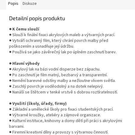
Popis
Diskuze
Detailní popis produktu
● K čemu slouží
● Slouží k finální fixaci akrylových maleb a výtvarných prací.
● Vytváří ochranný film, který chrání povrch malby před
poškozením a usnadňuje její údržbu.
● Používá se jako závěrečný lak po úplném zaschnutí barev.
● Hlavní výhody
● Akrylový lak na bázi vodní disperze bez zápachu.
● Po zaschnutí je film matný, bezbarvý a transparentní.
● Nemění barevné odstíny malby a nežloutne vlivem světla.
● Zaschlý povrch je voděodolný a na dotek nelepivý.
● Nanáší se štětcem v tenké vrstvě s dobrou roztíratelností.
● Využití (školy, úřady, firmy)
● Základní a umělecké školy pro fixaci studentských prací.
● Výtvarné kroužky, ateliéry a zájmové organizace.
● Kulturní instituce, knihovny a domy dětí při práci s akrylovými
barvami.
● Firemní kreativní dílny a provozy s výtvarnou činností.