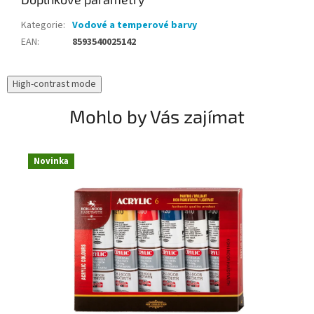
Kategorie
:
Vodové a temperové barvy
EAN
:
8593540025142
High-contrast mode
Mohlo by Vás zajímat
Novinka