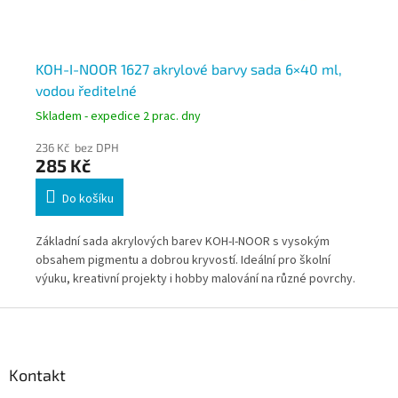
KOH-I-NOOR 1627 akrylové barvy sada 6×40 ml,
KO
vodou ředitelné
15
Skladem - expedice 2 prac. dny
Skl
236 Kč bez DPH
10
285 Kč
12
Do košíku
Základní sada akrylových barev KOH-I-NOOR s vysokým
Akr
obsahem pigmentu a dobrou kryvostí. Ideální pro školní
rel
a
výuku, kreativní projekty i hobby malování na různé povrchy.
pou
Barvy se snadno nanášejí, rychle schnou a umožňují efektivní
růz
Z
práci v praxi.
vod
á
p
a
Kontakt
t