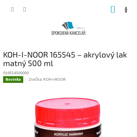
Přejít
NÁKUP
na
obsah
KOŠÍK
KOH-I-NOOR 165545 – akrylový lak
matný 500 ml
016554500000
Značka:
KOH-I-NOOR
Novinka