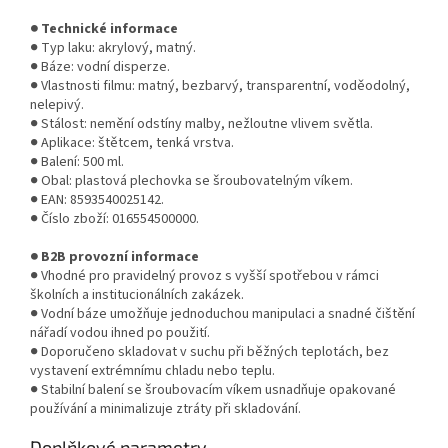
● Technické informace
● Typ laku: akrylový, matný.
● Báze: vodní disperze.
● Vlastnosti filmu: matný, bezbarvý, transparentní, voděodolný,
nelepivý.
● Stálost: nemění odstíny malby, nežloutne vlivem světla.
● Aplikace: štětcem, tenká vrstva.
● Balení: 500 ml.
● Obal: plastová plechovka se šroubovatelným víkem.
● EAN: 8593540025142.
● Číslo zboží: 016554500000.
● B2B provozní informace
● Vhodné pro pravidelný provoz s vyšší spotřebou v rámci
školních a institucionálních zakázek.
● Vodní báze umožňuje jednoduchou manipulaci a snadné čištění
nářadí vodou ihned po použití.
● Doporučeno skladovat v suchu při běžných teplotách, bez
vystavení extrémnímu chladu nebo teplu.
● Stabilní balení se šroubovacím víkem usnadňuje opakované
používání a minimalizuje ztráty při skladování.
Doplňkové parametry