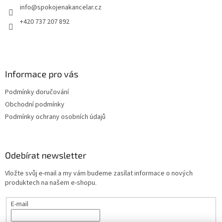
info
@
spokojenakancelar.cz
í
+420 737 207 892
Informace pro vás
Podmínky doručování
Obchodní podmínky
Podmínky ochrany osobních údajů
Odebírat newsletter
Vložte svůj e-mail a my vám budeme zasílat informace o nových
produktech na našem e-shopu.
E-mail