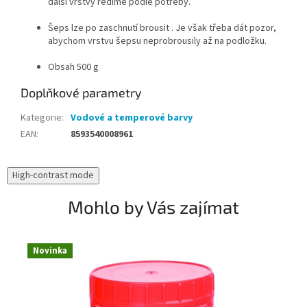
další vrstvy ředíme podle potřeby.
Šeps lze po zaschnutí brousit . Je však třeba dát pozor,
abychom vrstvu šepsu neprobrousily až na podložku.
Obsah 500 g
Doplňkové parametry
Kategorie
:
Vodové a temperové barvy
EAN
:
8593540008961
High-contrast mode
Mohlo by Vás zajímat
Novinka