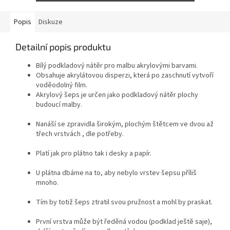
Popis
Diskuze
Detailní popis produktu
Bílý podkladový nátěr pro malbu akrylovými barvami.
Obsahuje akrylátovou disperzi, která po zaschnutí vytvoří
voděodolný film.
Akrylový šeps je určen jako podkladový nátěr plochy
budoucí malby.
Nanáší se zpravidla širokým, plochým štětcem ve dvou až
třech vrstvách , dle potřeby.
Platí jak pro plátno tak i desky a papír.
U plátna dbáme na to, aby nebylo vrstev šepsu příliš
mnoho.
Tím by totiž šeps ztratil svou pružnost a mohl by praskat.
První vrstva může být ředěná vodou (podklad ještě saje),