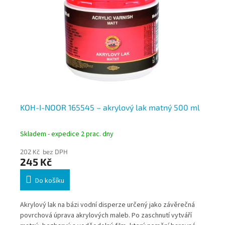
04,
KOH-I-NOOR 165545 – akrylový lak matný 500 ml
KO
Skladem - expedice 2 prac. dny
Skl
202 Kč bez DPH
24
245 Kč
2
Do košíku
ou
Akrylový lak na bázi vodní disperze určený jako závěrečná
ole
zí
povrchová úprava akrylových maleb. Po zaschnutí vytváří
nap