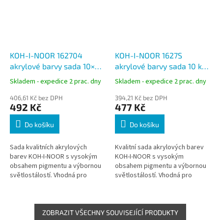
KOH-I-NOOR 162704
KOH-I-NOOR 1627S
akrylové barvy sada 10×40
akrylové barvy sada 10 ks
ml, vodou ředitelné
(8+2) 40 ml, vodou
Skladem - expedice 2 prac. dny
Skladem - expedice 2 prac. dny
ředitelné
406,61 Kč bez DPH
394,21 Kč bez DPH
492 Kč
477 Kč
Do košíku
Do košíku
Sada kvalitních akrylových
Kvalitní sada akrylových barev
barev KOH-I-NOOR s vysokým
KOH-I-NOOR s vysokým
obsahem pigmentu a výbornou
obsahem pigmentu a výbornou
světlostálostí. Vhodná pro
světlostálostí. Vhodná pro
výtvarné práce, školní výuku i
výtvarné práce, školní výuku i
kreativní tvorbu na papír, plátno
kreativní tvorbu v interiéru na
i...
různé...
ZOBRAZIT VŠECHNY SOUVISEJÍCÍ PRODUKTY