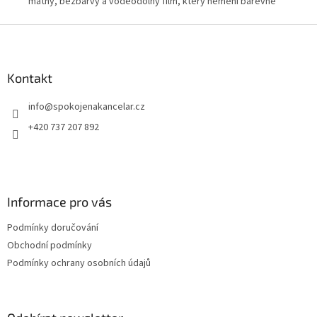
ost
matný, bezbarvý a voděodolný film, který nemění barevné
odstíny malby. Vhodný pro školy, výtvarné dílny a provozy s
Z
pravidelným používáním akrylových barev.
á
p
a
Kontakt
t
info
@
spokojenakancelar.cz
í
+420 737 207 892
Informace pro vás
Podmínky doručování
Obchodní podmínky
Podmínky ochrany osobních údajů