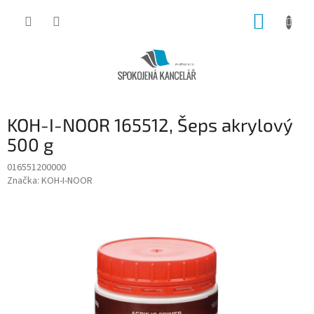
Přejít
NÁKUP
na
obsah
KOŠÍK
KOH-I-NOOR 165512, Šeps akrylový
500 g
016551200000
Značka:
KOH-I-NOOR