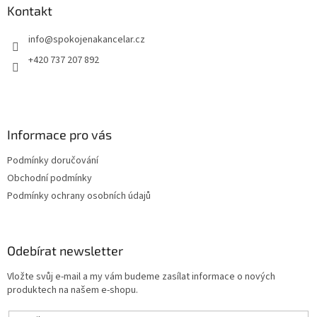
a
Kontakt
t
info
@
spokojenakancelar.cz
í
+420 737 207 892
Informace pro vás
Podmínky doručování
Obchodní podmínky
Podmínky ochrany osobních údajů
Odebírat newsletter
Vložte svůj e-mail a my vám budeme zasílat informace o nových
produktech na našem e-shopu.