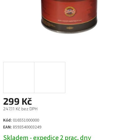
299 Kč
247,11 Kč bez DPH
Měrná
Kód:
016551000000
cena:
EAN:
8593540003249
Skladem - expedice 2 prac. dny