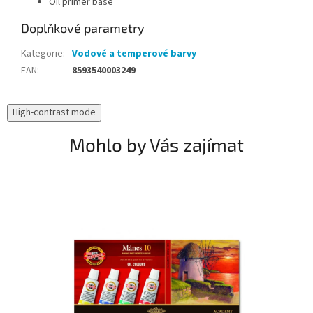
OIl primer base
Doplňkové parametry
Kategorie
:
Vodové a temperové barvy
EAN
:
8593540003249
High-contrast mode
Mohlo by Vás zajímat