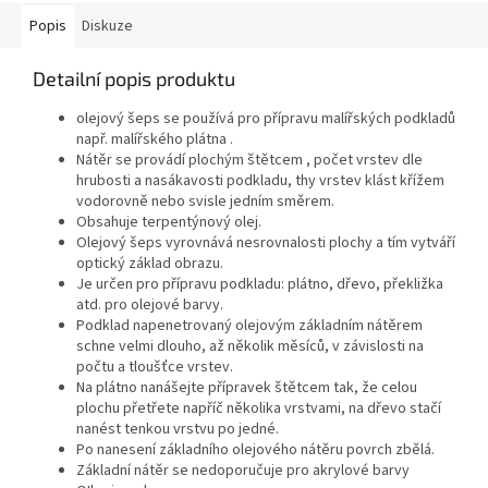
Popis
Diskuze
Detailní popis produktu
olejový šeps se používá pro přípravu malířských podkladů
např. malířského plátna .
Nátěr se provádí plochým štětcem , počet vrstev dle
hrubosti a nasákavosti podkladu, thy vrstev klást křížem
vodorovně nebo svisle jedním směrem.
Obsahuje terpentýnový olej.
Olejový šeps vyrovnává nesrovnalosti plochy a tím vytváří
optický základ obrazu.
Je určen pro přípravu podkladu: plátno, dřevo, překližka
atd. pro olejové barvy.
Podklad napenetrovaný olejovým základním nátěrem
schne velmi dlouho, až několik měsíců, v závislosti na
počtu a tloušťce vrstev.
Na plátno nanášejte přípravek štětcem tak, že celou
plochu přetřete napříč několika vrstvami, na dřevo stačí
nanést tenkou vrstvu po jedné.
Po nanesení základního olejového nátěru povrch zbělá.
Základní nátěr se nedoporučuje pro akrylové barvy