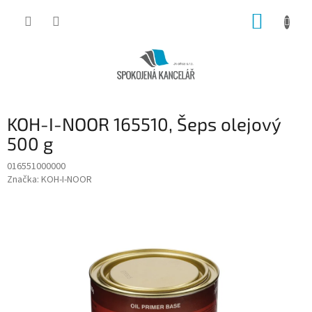
Přejít
NÁKUP
na
obsah
KOŠÍK
KOH-I-NOOR 165510, Šeps olejový
500 g
016551000000
Značka:
KOH-I-NOOR