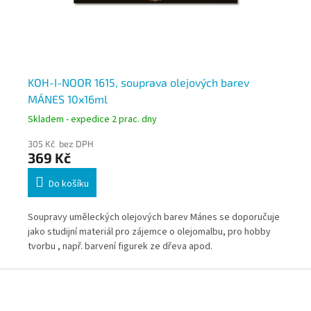
KOH-I-NOOR 1615, souprava olejových barev
KO
MÁNES 10x16ml
17
Skladem - expedice 2 prac. dny
Skl
305 Kč bez DPH
23
369 Kč
2
Do košíku
Soupravy uměleckých olejových barev Mánes se doporučuje
Bri
jako studijní materiál pro zájemce o olejomalbu, pro hobby
ods
na
tvorbu , např. barvení figurek ze dřeva apod.
Nab
,
a v
Z
pok
á
p