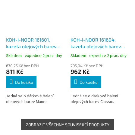
KOH-I-NOOR 161601,
KOH-I-NOOR 161604,
kazeta olejových barev
kazeta olejových barev
MÁNES
CLASSIC
Skladem - expedice 2 prac. dny
Skladem - expedice 2 prac. dny
670,25 Kč bez DPH
795,04 Kč bez DPH
811 Kč
962 Kč
Do košíku
Do košíku
Jedná se o dárkové balení
Jedná se o dárkové balení
olejových barev Mánes.
olejových barev Classic.
ZOBRAZIT VŠECHNY SOUVISEJÍCÍ PRODUKTY