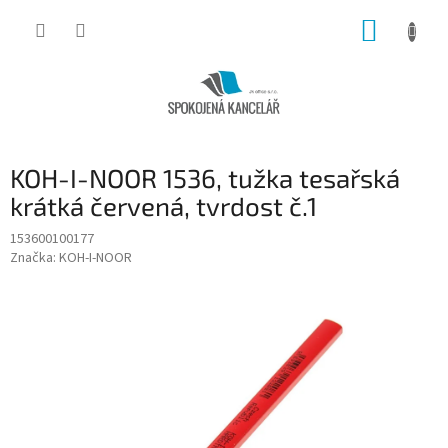
Přejít
NÁKUP
na
obsah
KOŠÍK
KOH-I-NOOR 1536, tužka tesařská
krátká červená, tvrdost č.1
153600100177
Značka:
KOH-I-NOOR