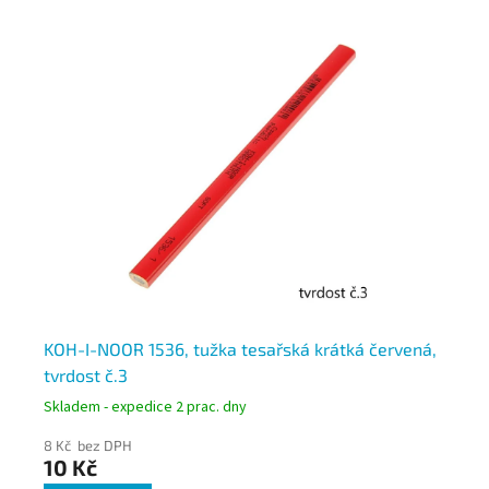
ná,
KOH-I-NOOR 1536, tužka tesařská krátká červená,
KO
tvrdost č.3
tv
Skladem - expedice 2 prac. dny
Skl
8 Kč bez DPH
8 
10 Kč
10