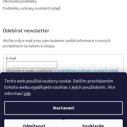
Obchodní podmínky
Podmínky ochrany osobních údajů
Odebírat newsletter
Vložte svůj e-mail a my vám budeme zasílat informace o nových
produktech na našem e-shopu.
E-mail
Vložením e-mailu souhlasíte s
podmínkami ochrany osobních údajů
Tento web používá soubory cookie. Dalším procházením
PŘIHLÁSIT SE
tohoto webu vyjadřujete souhlas s jejich používáním.. Více
informací
zde
.
Nastavení
Vytvořil Shoptet
Odmítnout
Souhlasím
Copyright 2026
Spokojená kancelář
. Všechna práva vyhrazena.