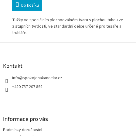
Do košíku
Tužky ve speciálním plochooválném tvaru s plochou tuhou ve
Tuž
3 stupních tvrdosti, ve standardní délce určené pro tesaře a
3 s
truhláře.
tru
Z
á
p
a
Kontakt
t
info
@
spokojenakancelar.cz
í
+420 737 207 892
Informace pro vás
Podmínky doručování