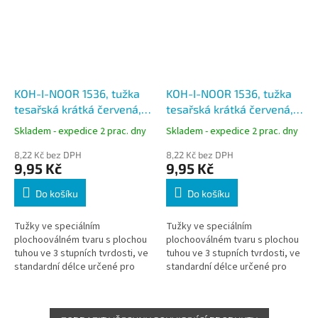
KOH-I-NOOR 1536, tužka
KOH-I-NOOR 1536, tužka
tesařská krátká červená,
tesařská krátká červená,
tvrdost č.3
tvrdost č.2
Skladem - expedice 2 prac. dny
Skladem - expedice 2 prac. dny
8,22 Kč bez DPH
8,22 Kč bez DPH
9,95 Kč
9,95 Kč
Do košíku
Do košíku
Tužky ve speciálním
Tužky ve speciálním
plochooválném tvaru s plochou
plochooválném tvaru s plochou
tuhou ve 3 stupních tvrdosti, ve
tuhou ve 3 stupních tvrdosti, ve
standardní délce určené pro
standardní délce určené pro
tesaře a truhláře.
tesaře a truhláře.