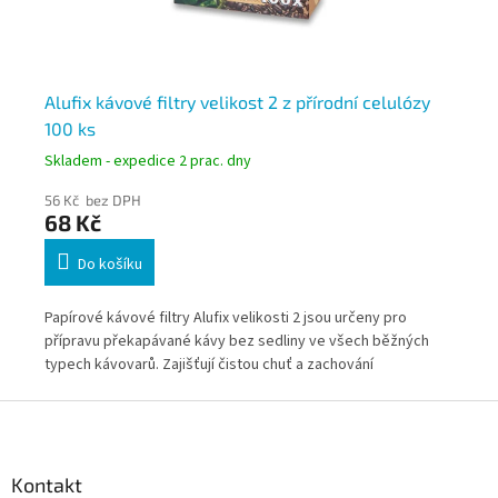
Alufix kávové filtry velikost 2 z přírodní celulózy
Pa
100 ks
50
Skladem - expedice 2 prac. dny
Skl
56 Kč bez DPH
43
68 Kč
52
Do košíku
Papírové kávové filtry Alufix velikosti 2 jsou určeny pro
Pap
přípravu překapávané kávy bez sedliny ve všech běžných
pod
ro
typech kávovarů. Zajišťují čistou chuť a zachování
vla
přirozeného aroma kávy. Praktické balení 100 ks je vhodné
Z
pro každodenní použití v provozech i domácnostech.
á
p
a
Kontakt