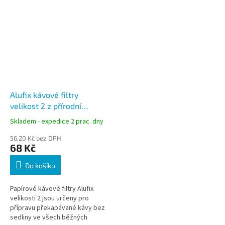
Alufix kávové filtry
velikost 2 z přírodní
celulózy 100 ks
Skladem - expedice 2 prac. dny
56,20 Kč bez DPH
68 Kč
Do košíku
Papírové kávové filtry Alufix
velikosti 2 jsou určeny pro
přípravu překapávané kávy bez
sedliny ve všech běžných