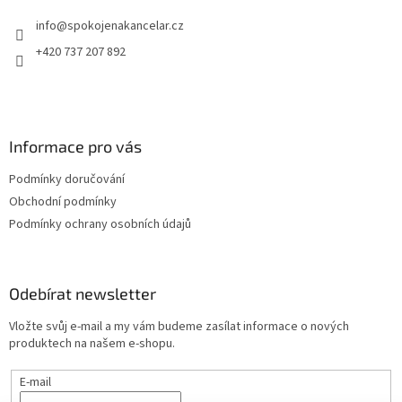
t
info
@
spokojenakancelar.cz
í
+420 737 207 892
Informace pro vás
Podmínky doručování
Obchodní podmínky
Podmínky ochrany osobních údajů
Odebírat newsletter
Vložte svůj e-mail a my vám budeme zasílat informace o nových
produktech na našem e-shopu.
E-mail