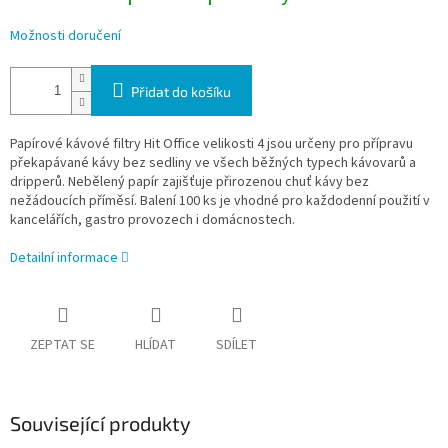
Možnosti doručení
Přidat do košíku
Papírové kávové filtry Hit Office velikosti 4 jsou určeny pro přípravu
překapávané kávy bez sedliny ve všech běžných typech kávovarů a
dripperů. Nebělený papír zajišťuje přirozenou chuť kávy bez
nežádoucích příměsí. Balení 100 ks je vhodné pro každodenní použití v
kancelářích, gastro provozech i domácnostech.
Detailní informace
ZEPTAT SE
HLÍDAT
SDÍLET
Související produkty