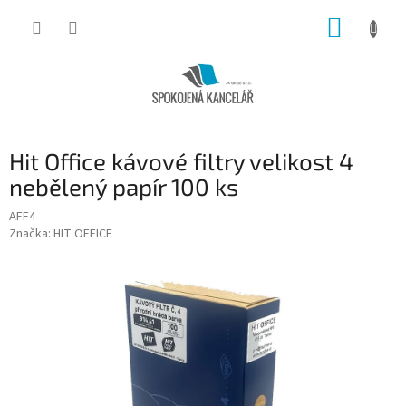
Přejít
NÁKUP
na
obsah
KOŠÍK
Hit Office kávové filtry velikost 4
nebělený papír 100 ks
AFF4
Značka:
HIT OFFICE