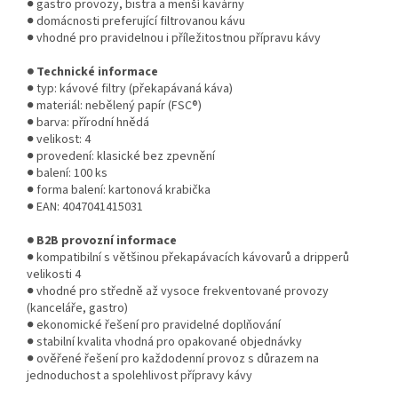
● gastro provozy, bistra a menší kavárny
● domácnosti preferující filtrovanou kávu
● vhodné pro pravidelnou i příležitostnou přípravu kávy
● Technické informace
● typ: kávové filtry (překapávaná káva)
● materiál: nebělený papír (FSC®)
● barva: přírodní hnědá
● velikost: 4
● provedení: klasické bez zpevnění
● balení: 100 ks
● forma balení: kartonová krabička
● EAN: 4047041415031
● B2B provozní informace
● kompatibilní s většinou překapávacích kávovarů a dripperů
velikosti 4
● vhodné pro středně až vysoce frekventované provozy
(kanceláře, gastro)
● ekonomické řešení pro pravidelné doplňování
● stabilní kvalita vhodná pro opakované objednávky
● ověřené řešení pro každodenní provoz s důrazem na
jednoduchost a spolehlivost přípravy kávy