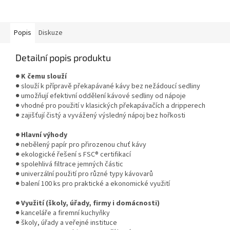
typech kávovarů. Zajišťují čistou
chuť a zachování přirozeného...
Popis
Diskuze
Detailní popis produktu
● K čemu slouží
● slouží k přípravě překapávané kávy bez nežádoucí sedliny
● umožňují efektivní oddělení kávové sedliny od nápoje
● vhodné pro použití v klasických překapávačích a dripperech
● zajišťují čistý a vyvážený výsledný nápoj bez hořkosti
● Hlavní výhody
● nebělený papír pro přirozenou chuť kávy
● ekologické řešení s FSC® certifikací
● spolehlivá filtrace jemných částic
● univerzální použití pro různé typy kávovarů
● balení 100 ks pro praktické a ekonomické využití
● Využití (školy, úřady, firmy i domácnosti)
● kanceláře a firemní kuchyňky
● školy, úřady a veřejné instituce