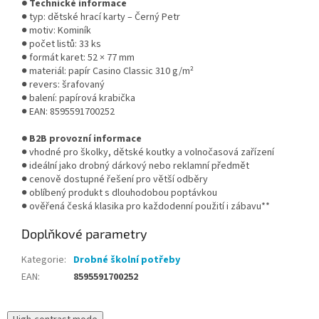
● Technické informace
● typ: dětské hrací karty – Černý Petr
● motiv: Kominík
● počet listů: 33 ks
● formát karet: 52 × 77 mm
● materiál: papír Casino Classic 310 g/m²
● revers: šrafovaný
● balení: papírová krabička
● EAN: 8595591700252
● B2B provozní informace
● vhodné pro školky, dětské koutky a volnočasová zařízení
● ideální jako drobný dárkový nebo reklamní předmět
● cenově dostupné řešení pro větší odběry
● oblíbený produkt s dlouhodobou poptávkou
● ověřená česká klasika pro každodenní použití i zábavu**
Doplňkové parametry
Kategorie
:
Drobné školní potřeby
EAN
:
8595591700252