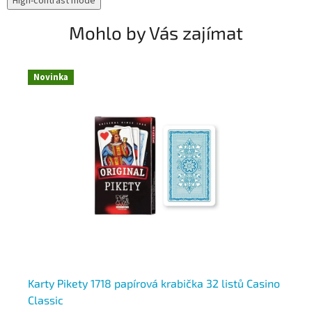
High-contrast mode
Mohlo by Vás zajímat
Novinka
N
Karty Pikety 1718 papírová krabička 32 listů Casino
Ka
Classic
pl