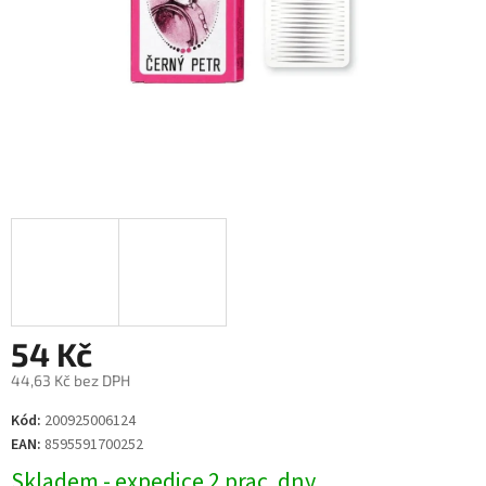
54 Kč
44,63 Kč bez DPH
Měrná
Kód:
200925006124
cena:
EAN:
8595591700252
Skladem - expedice 2 prac. dny