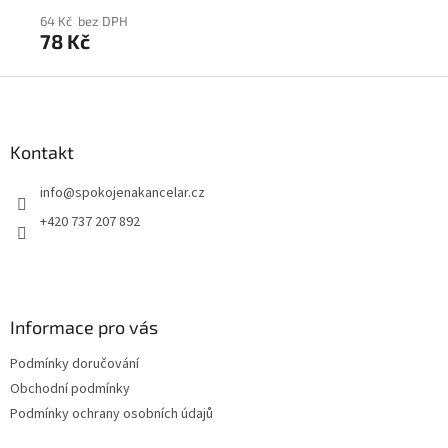
64 Kč bez DPH
48
78 Kč
58
Z
á
p
a
Kontakt
t
info
@
spokojenakancelar.cz
í
+420 737 207 892
Informace pro vás
Podmínky doručování
Obchodní podmínky
Podmínky ochrany osobních údajů