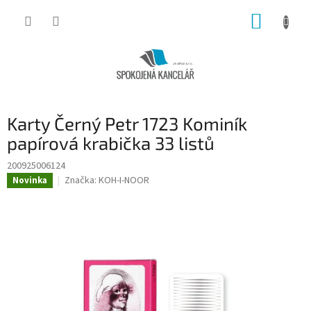
Přejít
NÁKUP
na
obsah
KOŠÍK
Karty Černý Petr 1723 Kominík
papírová krabička 33 listů
200925006124
Značka:
KOH-I-NOOR
Novinka