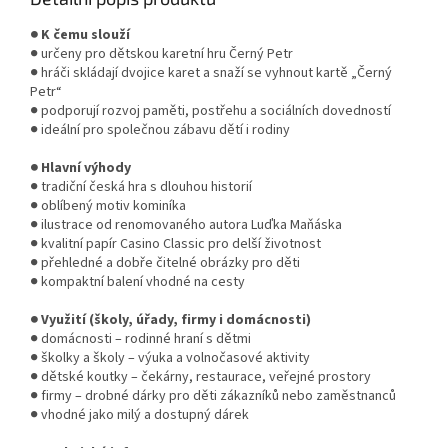
● K čemu slouží
● určeny pro dětskou karetní hru Černý Petr
● hráči skládají dvojice karet a snaží se vyhnout kartě „Černý
Petr“
● podporují rozvoj paměti, postřehu a sociálních dovedností
● ideální pro společnou zábavu dětí i rodiny
● Hlavní výhody
● tradiční česká hra s dlouhou historií
● oblíbený motiv kominíka
● ilustrace od renomovaného autora Luďka Maňáska
● kvalitní papír Casino Classic pro delší životnost
● přehledné a dobře čitelné obrázky pro děti
● kompaktní balení vhodné na cesty
● Využití (školy, úřady, firmy i domácnosti)
● domácnosti – rodinné hraní s dětmi
● školky a školy – výuka a volnočasové aktivity
● dětské koutky – čekárny, restaurace, veřejné prostory
● firmy – drobné dárky pro děti zákazníků nebo zaměstnanců
● vhodné jako milý a dostupný dárek