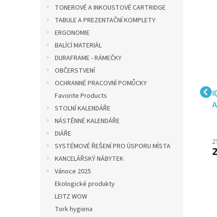
TONEROVÉ A INKOUSTOVÉ CARTRIDGE
TABULE A PREZENTAČNÍ KOMPLETY
ERGONOMIE
BALÍCÍ MATERIÁL
DURAFRAME - RÁMEČKY
OBČERSTVENÍ
OCHRANNÉ PRACOVNÍ POMŮCKY
ír
IQ Color barevný papír
IQ Color barevný papír
I
Favorite Products
A4/80g pastelová
A4/160g pastelová
A
STOLNÍ KALENDÁŘE
ledově modrá OBL70,
světle modrá BL29, 250
s
NÁSTĚNNÉ KALENDÁŘE
500 ks
ks
k
DIÁŘE
215 Kč bez DPH
273 Kč bez
2
SYSTÉMOVÉ ŘEŠENÍ PRO ÚSPORU MÍSTA
260 Kč
DPH
KANCELÁŘSKÝ NÁBYTEK
330 Kč
Vánoce 2025
Ekologické produkty
LEITZ WOW
Tork hygiena