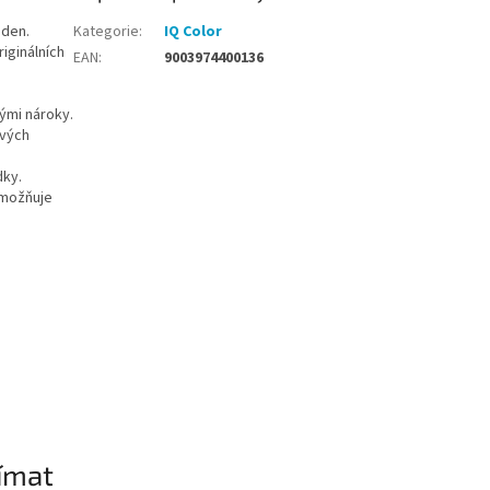
 den.
Kategorie
:
IQ Color
iginálních
EAN
:
9003974400136
kými nároky.
ových
dky.
umožňuje
ímat