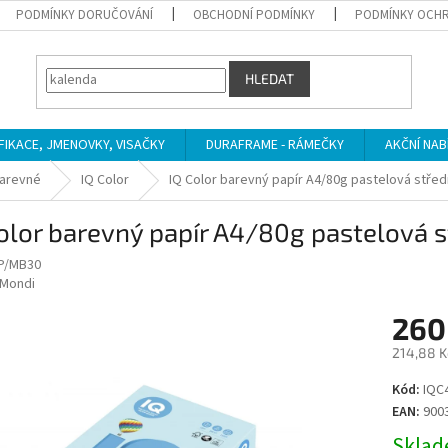
PODMÍNKY DORUČOVÁNÍ
OBCHODNÍ PODMÍNKY
PODMÍNKY OCHR
HLEDAT
IFIKACE, JMENOVKY, VISAČKY
DURAFRAME - RÁMEČKY
AKČNÍ NAB
arevné
IQ Color
IQ Color barevný papír A4/80g pastelová stře
olor barevný papír A4/80g pastelová
P/MB30
Mondi
260
214,88 K
Měrná
Kód:
IQC
cena:
EAN:
900
Sklade