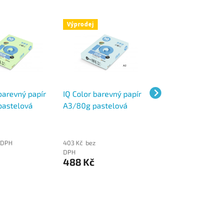
Výprodej
barevný papír
IQ Color barevný papír
IQ Color barevný
astelová
A3/80g pastelová
A4/80g pastelo
zelená MG28,
světle modrá BL29, 500
růžová PI25, 500
ks
 DPH
403 Kč bez
215 Kč bez DPH
260 Kč
DPH
488 Kč