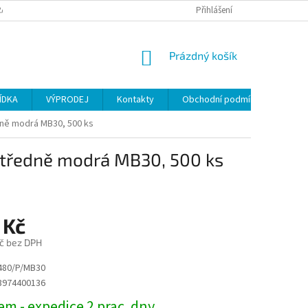
ANY OSOBNÍCH ÚDAJŮ
Přihlášení
NÁKUPNÍ
Prázdný košík
KOŠÍK
ÍDKA
VÝPRODEJ
Kontakty
Obchodní podmínky
dně modrá MB30, 500 ks
 středně modrá MB30, 500 ks
 Kč
č bez DPH
480/P/MB30
3974400136
m - expedice 2 prac. dny