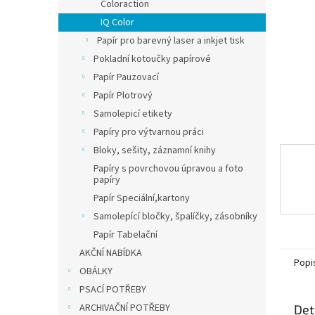
n
Coloraction
e
IQ Color
l
Papír pro barevný laser a inkjet tisk
Pokladní kotoučky papírové
Papír Pauzovací
Papír Plotrový
Samolepicí etikety
Papíry pro výtvarnou práci
Bloky, sešity, záznamní knihy
Papíry s povrchovou úpravou a foto
papíry
Papír Speciální,kartony
Samolepící bločky, špalíčky, zásobníky
Papír Tabelační
AKČNÍ NABÍDKA
Popi
OBÁLKY
PSACÍ POTŘEBY
ARCHIVAČNÍ POTŘEBY
Det