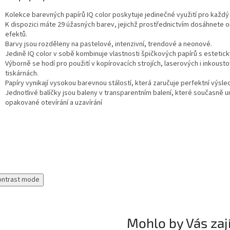
Kolekce barevných papírů IQ color poskytuje jedinečné využití pro každý
K dispozici máte 29 úžasných barev, jejichž prostřednictvím dosáhnete or
efektů.
Barvy jsou rozděleny na pastelové, intenzivní, trendové a neonové.
Jedině IQ color v sobě kombinuje vlastnosti špičkových papírů s estetic
Výborně se hodí pro použití v kopírovacích strojích, laserových i inkoust
tiskárnách.
Papíry vynikají vysokou barevnou stálostí, která zaručuje perfektní výsle
Jednotlivé balíčky jsou baleny v transparentním balení, které současně 
opakované otevírání a uzavírání
ontrast mode
Mohlo by Vás zaj