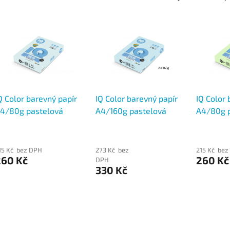
Q Color barevný papír
IQ Color barevný papír
IQ Color 
4/80g pastelová
A4/160g pastelová
A4/80g p
větle modrá BL29, 500
středně modrá MB30,
středně 
s
250 ks
500 ks
15 Kč bez DPH
273 Kč bez
215 Kč bez
260 Kč
260 Kč
DPH
330 Kč