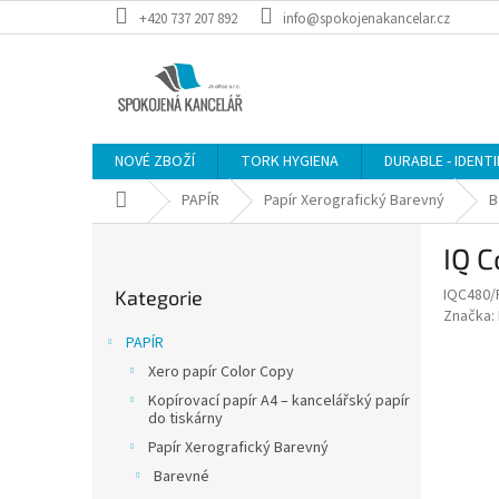
Přejít
+420 737 207 892
info@spokojenakancelar.cz
na
obsah
NOVÉ ZBOŽÍ
TORK HYGIENA
DURABLE - IDENT
Domů
PAPÍR
Papír Xerografický Barevný
B
P
IQ C
o
Přeskočit
s
IQC480/
Kategorie
kategorie
t
Značka:
r
PAPÍR
a
Xero papír Color Copy
n
Kopírovací papír A4 – kancelářský papír
n
do tiskárny
í
Papír Xerografický Barevný
p
Barevné
a