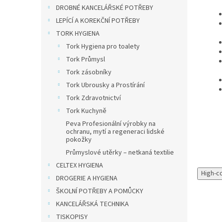
DROBNÉ KANCELÁŘSKÉ POTŘEBY
LEPÍCÍ A KOREKČNÍ POTŘEBY
TORK HYGIENA
Tork Hygiena pro toalety
Tork Průmysl
Tork zásobníky
Tork Ubrousky a Prostírání
Tork Zdravotnictví
Tork Kuchyně
Peva Profesionální výrobky na
ochranu, mytí a regeneraci lidské
pokožky
Průmyslové utěrky – netkaná textilie
CELTEX HYGIENA
High-c
DROGERIE A HYGIENA
ŠKOLNÍ POTŘEBY A POMŮCKY
KANCELÁŘSKÁ TECHNIKA
TISKOPISY