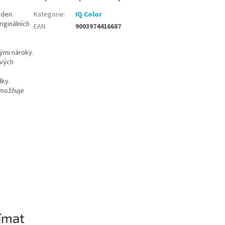
 den.
Kategorie
:
IQ Color
iginálních
EAN
:
9003974416687
kými nároky.
ových
dky.
umožňuje
ímat