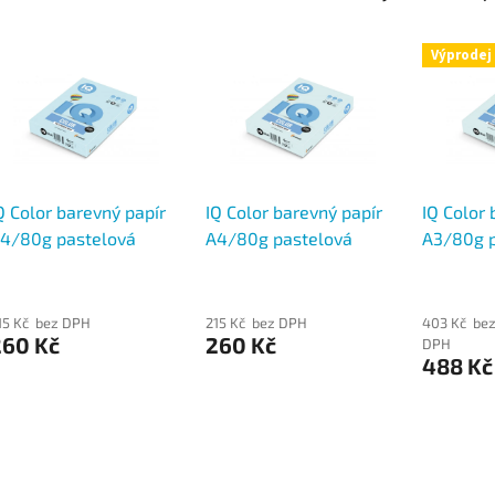
Výprodej
Q Color barevný papír
IQ Color barevný papír
IQ Color 
4/80g pastelová
A4/80g pastelová
A3/80g p
tředně modrá MB30,
světle modrá BL29, 500
světle m
00 ks
ks
ks
15 Kč bez DPH
215 Kč bez DPH
403 Kč be
260 Kč
260 Kč
DPH
488 Kč