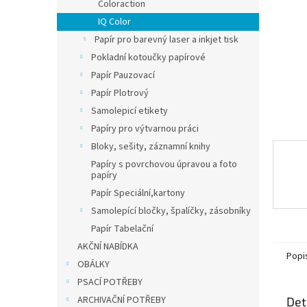
n
Coloraction
e
IQ Color
l
Papír pro barevný laser a inkjet tisk
Pokladní kotoučky papírové
Papír Pauzovací
Papír Plotrový
Samolepicí etikety
Papíry pro výtvarnou práci
Bloky, sešity, záznamní knihy
Papíry s povrchovou úpravou a foto
papíry
Papír Speciální,kartony
Samolepící bločky, špalíčky, zásobníky
Papír Tabelační
AKČNÍ NABÍDKA
Popi
OBÁLKY
PSACÍ POTŘEBY
ARCHIVAČNÍ POTŘEBY
Det