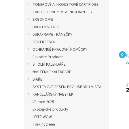
TONEROVÉ A INKOUSTOVÉ CARTRIDGE
TABULE A PREZENTAČNÍ KOMPLETY
ERGONOMIE
BALÍCÍ MATERIÁL
DURAFRAME - RÁMEČKY
OBČERSTVENÍ
OCHRANNÉ PRACOVNÍ POMŮCKY
ír
IQ Color barevný papír
IQ Color barevný papír
I
Favorite Products
A4/80g pastelová
A4/80g pastelová
A
STOLNÍ KALENDÁŘE
250
vanilková BE66, 500 ks
chamois CR20, 500 ks
s
NÁSTĚNNÉ KALENDÁŘE
5
DIÁŘE
215 Kč bez DPH
215 Kč bez DPH
2
SYSTÉMOVÉ ŘEŠENÍ PRO ÚSPORU MÍSTA
260 Kč
260 Kč
KANCELÁŘSKÝ NÁBYTEK
Vánoce 2025
Ekologické produkty
LEITZ WOW
Tork hygiena