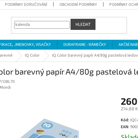
PODMÍNKY DORUČOVÁNÍ
OBCHODNÍ PODMÍNKY
PODMÍNKY OCHR
HLEDAT
IFIKACE, JMENOVKY, VISAČKY
DURAFRAME - RÁMEČKY
AKČNÍ NAB
arevné
IQ Color
IQ Color barevný papír A4/80g pastelová ledo
olor barevný papír A4/80g pastelová 
P/OBL70
Mondi
260
214,88 K
Měrná
Kód:
IQC
cena:
EAN:
900
Sklade