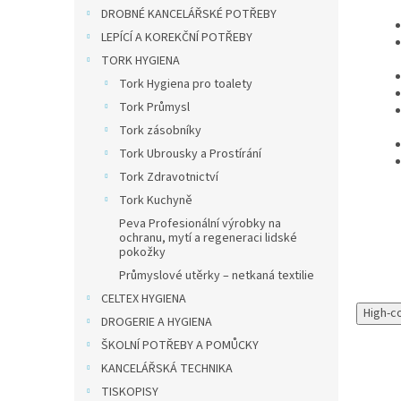
DROBNÉ KANCELÁŘSKÉ POTŘEBY
LEPÍCÍ A KOREKČNÍ POTŘEBY
TORK HYGIENA
Tork Hygiena pro toalety
Tork Průmysl
Tork zásobníky
Tork Ubrousky a Prostírání
Tork Zdravotnictví
Tork Kuchyně
Peva Profesionální výrobky na
ochranu, mytí a regeneraci lidské
pokožky
Průmyslové utěrky – netkaná textilie
CELTEX HYGIENA
High-c
DROGERIE A HYGIENA
ŠKOLNÍ POTŘEBY A POMŮCKY
KANCELÁŘSKÁ TECHNIKA
TISKOPISY