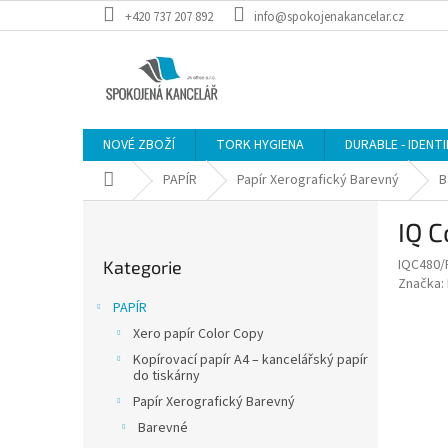
Přejít
+420 737 207 892
info@spokojenakancelar.cz
na
obsah
NOVÉ ZBOŽÍ
TORK HYGIENA
DURABLE - IDENT
Domů
PAPÍR
Papír Xerografický Barevný
B
P
IQ C
o
Přeskočit
s
IQC480/
Kategorie
kategorie
t
Značka:
r
PAPÍR
a
Xero papír Color Copy
n
Kopírovací papír A4 – kancelářský papír
n
do tiskárny
í
Papír Xerografický Barevný
p
Barevné
a