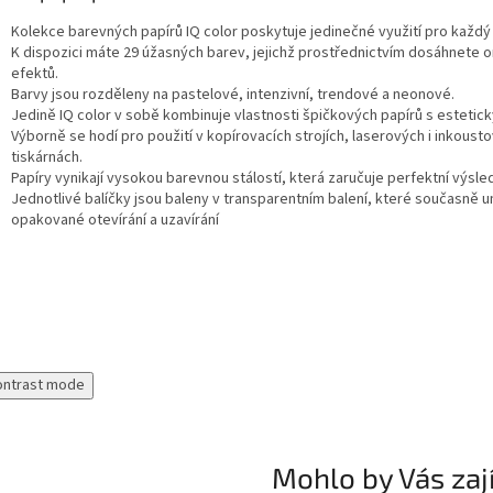
Kolekce barevných papírů IQ color poskytuje jedinečné využití pro každý
K dispozici máte 29 úžasných barev, jejichž prostřednictvím dosáhnete or
efektů.
Barvy jsou rozděleny na pastelové, intenzivní, trendové a neonové.
Jedině IQ color v sobě kombinuje vlastnosti špičkových papírů s estetic
Výborně se hodí pro použití v kopírovacích strojích, laserových i inkoust
tiskárnách.
Papíry vynikají vysokou barevnou stálostí, která zaručuje perfektní výsle
Jednotlivé balíčky jsou baleny v transparentním balení, které současně 
opakované otevírání a uzavírání
ontrast mode
Mohlo by Vás zaj