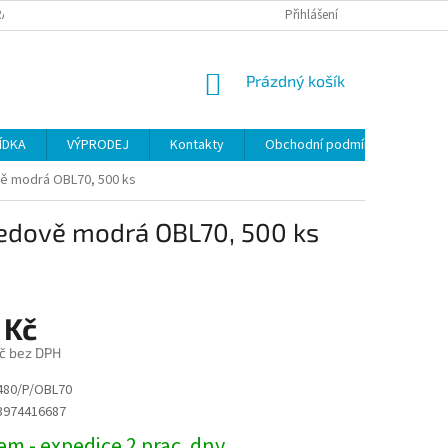
ANY OSOBNÍCH ÚDAJŮ
Přihlášení
NÁKUPNÍ
Prázdný košík
KOŠÍK
ÍDKA
VÝPRODEJ
Kontakty
Obchodní podmínky
vě modrá OBL70, 500 ks
ledově modrá OBL70, 500 ks
 Kč
č bez DPH
480/P/OBL70
3974416687
m - expedice 2 prac. dny