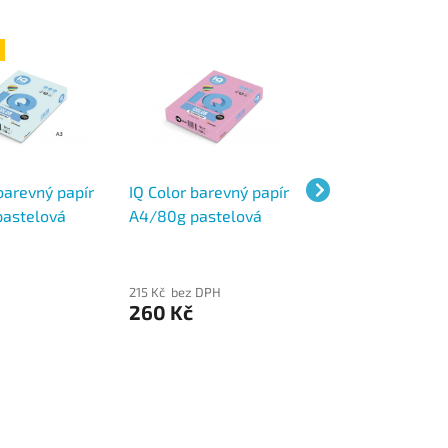
barevný papír
IQ Color barevný papír
IQ Color barevný
astelová
A4/80g pastelová
A4/80g pastelo
odrá BL29, 500
růžová PI25, 500 ks
světle zelená GN
500 ks
z
215 Kč bez DPH
215 Kč bez DPH
260 Kč
260 Kč