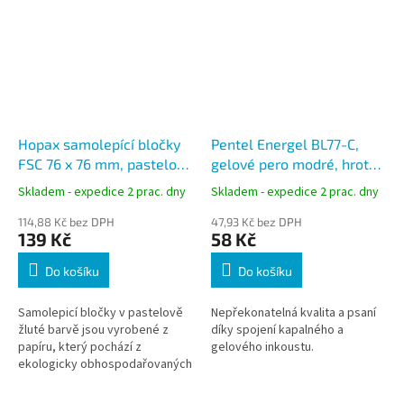
Hopax samolepící bločky
Pentel Energel BL77-C,
FSC 76 x 76 mm, pastelově
gelové pero modré, hrot
žlutá 6x100 lístků
0,7 mm
Skladem - expedice 2 prac. dny
Skladem - expedice 2 prac. dny
114,88 Kč bez DPH
47,93 Kč bez DPH
139 Kč
58 Kč
Do košíku
Do košíku
Samolepicí bločky v pastelově
Nepřekonatelná kvalita a psaní
žluté barvě jsou vyrobené z
díky spojení kapalného a
papíru, který pochází z
gelového inkoustu.
ekologicky obhospodařovaných
lesů.