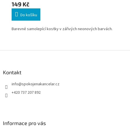
149 Kč
31
Do košíku
elé
Barevné samolepící kostky v zářivých neonových barvách.
Pos
Pos
vyd
Z
á
p
a
Kontakt
t
info
@
spokojenakancelar.cz
í
+420 737 207 892
Informace pro vás