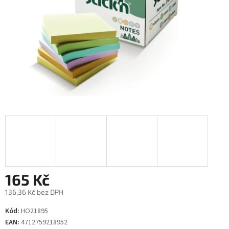
165 Kč
136,36 Kč bez DPH
Měrná
Kód:
HO21895
cena:
EAN:
4712759218952