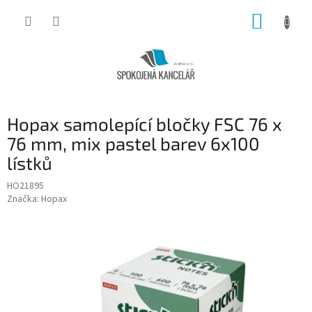
Přejít
NÁKUP
na
obsah
KOŠÍK
Hopax samolepící bločky FSC 76 x
76 mm, mix pastel barev 6x100
lístků
HO21895
Značka:
Hopax