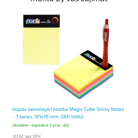
l
Hopax samolepící kostka Magic Cube Sticky Notes
3M
ů
- 7 barev, 101x76 mm, 280 lístků
or
Skladem - expedice 2 prac. dny
Skl
123 Kč bez DPH
26