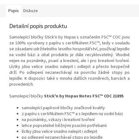
Popis
Diskuze
Detailní popis produktu
Samolepící bločky Stick'n by Hopax s označením FSC™ COC jsou
ze 100% vyrobeny z papíru s certifikátem FSC™, tedy v souladu
se zásadami udržitelného lesního hospodářství, používají lepidlo
na vodní bázi a obal produktu je dále recyklovatelný
.
Vhodné
nejen na poznámky, psaní a kreslení, ale i pro kreativní tvoření.
Lístky jdou velice snadno nalepit i odlepit a přesto bezpečně
drží. Po odlepení nezanechávají na povrchu žádné stopy po
lepidle. K dispozici také v mnoha dalších rozměrech, barvách a
provedeních.
Samolepicí bločky
Stick'n by Hopax Notes FSC™ COC 21895
samolepící papírové bločky značkové kvality
z papíru s certifikátem FSC™ a s lepidlem na vodní bázi
na poznámky, vzkazy i kreativní tvoření
lehce popsatelné běžnými psacími potřebami
lístky jdou velice snadno nalepit i odlepit
po odlepení nezanechávají stopy po lepidle