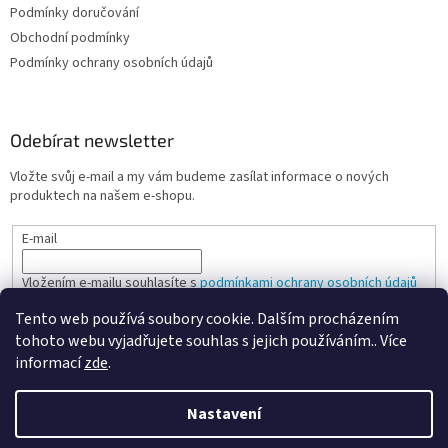
Podmínky doručování
Obchodní podmínky
Podmínky ochrany osobních údajů
Odebírat newsletter
Vložte svůj e-mail a my vám budeme zasílat informace o nových
produktech na našem e-shopu.
E-mail
Vložením e-mailu souhlasíte s
podmínkami ochrany osobních údajů
Tento web používá soubory cookie. Dalším procházením
PŘIHLÁSIT SE
tohoto webu vyjadřujete souhlas s jejich používáním.. Více
informací
zde
.
Nastavení
Vytvořil Shoptet