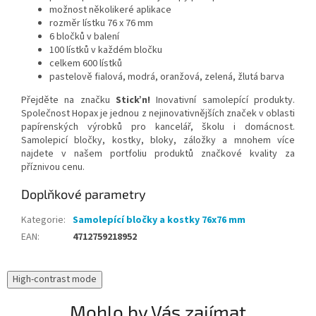
možnost několikeré aplikace
rozměr lístku 76 x 76 mm
6 bločků v balení
100 lístků v každém bločku
celkem 600 lístků
pastelově fialová, modrá, oranžová, zelená, žlutá barva
Přejděte na značku
Stick’n!
Inovativní samolepící produkty.
Společnost Hopax je jednou z nejinovativnějších značek v oblasti
papírenských výrobků pro kancelář, školu i domácnost.
Samolepicí bločky, kostky, bloky, záložky a mnohem více
najdete v našem portfoliu produktů značkové kvality za
příznivou cenu.
Doplňkové parametry
Kategorie
:
Samolepící bločky a kostky 76x76 mm
EAN
:
4712759218952
High-contrast mode
Mohlo by Vás zajímat