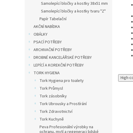
Samolepící bločky a kostky 38x51 mm
Samolepící bločky a kostky tvaru "Z"
Papír Tabelační
AKČNÍ NABÍDKA
OBÁLKY
PSACÍ POTŘEBY
ARCHIVAČNÍ POTŘEBY
DROBNÉ KANCELÁŘSKÉ POTŘEBY
LEPÍCÍ A KOREKČNÍ POTŘEBY
TORK HYGIENA
High-c
Tork Hygiena pro toalety
Tork Průmysl
Tork zásobníky
Tork Ubrousky a Prostírání
Tork Zdravotnictví
Tork Kuchyně
Novinka
Peva Profesionální výrobky na
ochranu, mytí a regeneraci lidské