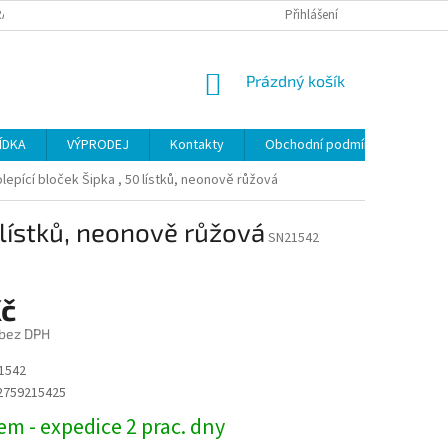
ANY OSOBNÍCH ÚDAJŮ
Přihlášení
NÁKUPNÍ
Prázdný košík
KOŠÍK
ÍDKA
VÝPRODEJ
Kontakty
Obchodní podmínky
epící bloček Šipka , 50 lístků, neonově růžová
 lístků, neonově růžová
SN21542
Kč
 bez DPH
1542
2759215425
m - expedice 2 prac. dny