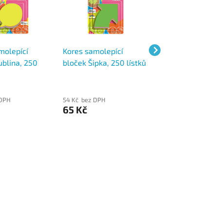
molepící
Kores samolepící
Kores samolepíc
ublina, 250
bloček Šipka, 250 lístků
bloček Srdce, 250
 DPH
54 Kč bez DPH
54 Kč bez DPH
65 Kč
65 Kč