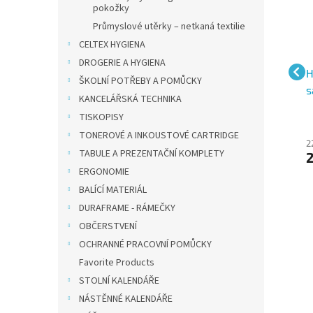
pokožky
Průmyslové utěrky – netkaná textilie
CELTEX HYGIENA
DROGERIE A HYGIENA
cí
Samolepicí bloček v
Hopax samolepící
H
ŠKOLNÍ POTŘEBY A POMŮCKY
dávkovači Esselte
bločky Pop-up Notes,
s
KANCELÁŘSKÁ TECHNIKA
ků
Contacta 60 mm × 10 m,
rozměr 76x76 mm, typ Z
B
TISKOPISY
žlutý
žluté, 100 lístků
n
TONEROVÉ A INKOUSTOVÉ CARTRIDGE
147 Kč bez
14 Kč bez DPH
2
TABULE A PREZENTAČNÍ KOMPLETY
17 Kč
2
DPH
178 Kč
ERGONOMIE
BALÍCÍ MATERIÁL
DURAFRAME - RÁMEČKY
OBČERSTVENÍ
OCHRANNÉ PRACOVNÍ POMŮCKY
Favorite Products
STOLNÍ KALENDÁŘE
NÁSTĚNNÉ KALENDÁŘE