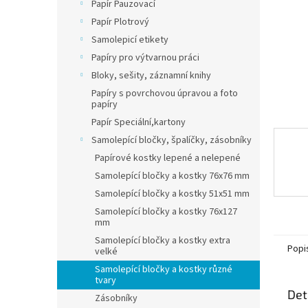
n
Papír Pauzovací
e
Papír Plotrový
l
Samolepicí etikety
Papíry pro výtvarnou práci
Bloky, sešity, záznamní knihy
Papíry s povrchovou úpravou a foto
papíry
Papír Speciální,kartony
Samolepící bločky, špalíčky, zásobníky
Papírové kostky lepené a nelepené
Samolepící bločky a kostky 76x76 mm
Samolepící bločky a kostky 51x51 mm
Samolepící bločky a kostky 76x127
mm
Samolepící bločky a kostky extra
Popi
velké
Samolepící bločky a kostky různé
tvary
Det
Zásobníky