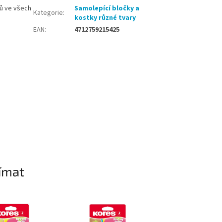
ků ve všech
Samolepící bločky a
Kategorie
:
kostky různé tvary
EAN
:
4712759215425
ímat