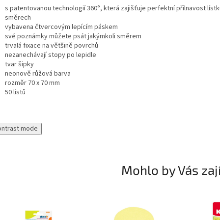
s patentovanou technologií 360°, která zajišťuje perfektní přilnavost líst
směrech
vybavena čtvercovým lepícím páskem
své poznámky můžete psát jakýmkoli směrem
trvalá fixace na většině povrchů
nezanechávají stopy po lepidle
tvar šipky
neonově růžová barva
rozměr 70 x 70 mm
50 listů
ontrast mode
Mohlo by Vás zaj