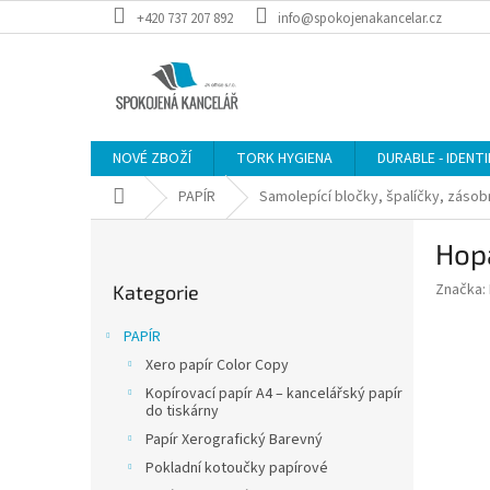
Přejít
+420 737 207 892
info@spokojenakancelar.cz
na
obsah
NOVÉ ZBOŽÍ
TORK HYGIENA
DURABLE - IDENT
Domů
PAPÍR
Samolepící bločky, špalíčky, zásob
P
Hopa
o
Přeskočit
s
Značka:
Kategorie
kategorie
t
r
PAPÍR
a
Xero papír Color Copy
n
Kopírovací papír A4 – kancelářský papír
n
do tiskárny
í
Papír Xerografický Barevný
p
Pokladní kotoučky papírové
a