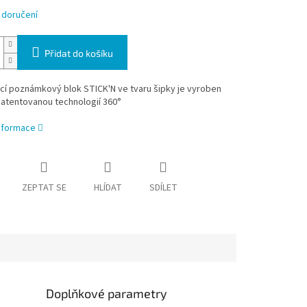
 doručení
Přidat do košíku
cí poznámkový blok STICK'N ve tvaru šipky je vyroben
patentovanou technologií 360°
informace
ZEPTAT SE
HLÍDAT
SDÍLET
Doplňkové parametry