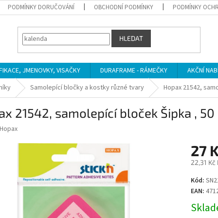
PODMÍNKY DORUČOVÁNÍ
OBCHODNÍ PODMÍNKY
PODMÍNKY OCHR
HLEDAT
IFIKACE, JMENOVKY, VISAČKY
DURAFRAME - RÁMEČKY
AKČNÍ NAB
níky
Samolepící bločky a kostky různé tvary
Hopax 21542, samol
x 21542, samolepící bloček Šipka , 50
Hopax
27 
22,31 Kč
Měrná
Kód:
SN2
cena:
EAN:
471
Sklade