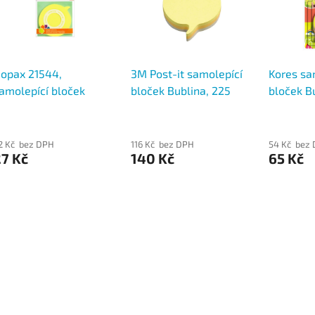
opax 21544,
3M Post-it samolepící
Kores sa
amolepící bloček
bloček Bublina, 225
bloček B
ublina, 50 lístků,
lístků
lístků
eonově žlutá
2 Kč bez DPH
116 Kč bez DPH
54 Kč bez
7 Kč
140 Kč
65 Kč