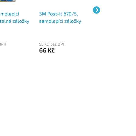
molepicí
3M Post-it 670/5,
Samolepicí zálo
telné záložky
samolepící záložky
Sigel obdelník, 
mm, neonové
neonové, 5x50 záložek,
mm, 5 barev po 
× 40 lístků
15x50 mm
útržcích, neon
celobarevné
 DPH
55 Kč bez DPH
56 Kč bez DPH
66 Kč
68 Kč