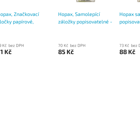
opax, Značkovací
Hopax, Samolepící
Hopax sa
ločky papírové,
záložky popisovatelné -
popisova
eonový mix barev,
šipky 45x12 mm, Pop-
45 × 12 
0x20 mm, 4x50 lístků
Up Flags 5x30 lístků
barvy, 5 
9 Kč bez DPH
70 Kč bez DPH
73 Kč bez
1 Kč
85 Kč
88 Kč