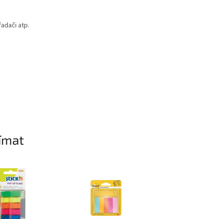
řadači atp.
ímat