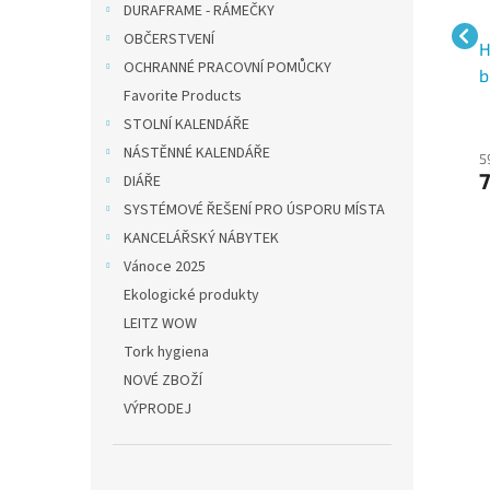
DURAFRAME - RÁMEČKY
OBČERSTVENÍ
Samolepicí záložky
3M Post-it 670/5,
H
OCHRANNÉ PRACOVNÍ POMŮCKY
2
Sigel extra silný plast,
samolepící záložky
b
Favorite Products
38x25 mm, 6 barev po
neonové, 5x100
n
STOLNÍ KALENDÁŘE
10 útržcích barevný
záložek, 15x50 mm
5
NÁSTĚNNÉ KALENDÁŘE
okraj
73 Kč bez DPH
93 Kč bez DPH
5
88 Kč
112 Kč
7
DIÁŘE
SYSTÉMOVÉ ŘEŠENÍ PRO ÚSPORU MÍSTA
KANCELÁŘSKÝ NÁBYTEK
Vánoce 2025
Ekologické produkty
LEITZ WOW
Tork hygiena
NOVÉ ZBOŽÍ
VÝPRODEJ