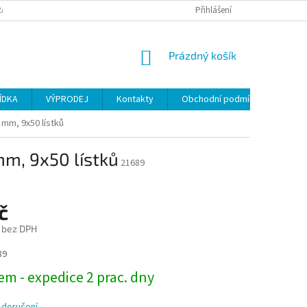
ANY OSOBNÍCH ÚDAJŮ
Přihlášení
NÁKUPNÍ
Prázdný košík
KOŠÍK
ÍDKA
VÝPRODEJ
Kontakty
Obchodní podmínky
 mm, 9x50 lístků
m, 9x50 lístků
21689
č
 bez DPH
89
m - expedice 2 prac. dny