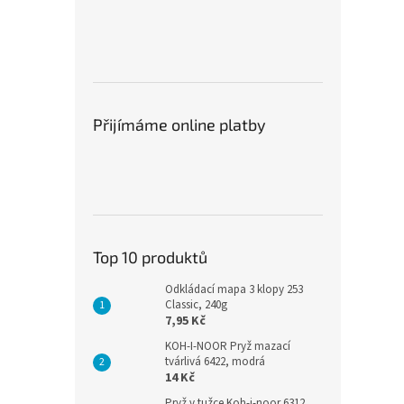
Přijímáme online platby
Top 10 produktů
Odkládací mapa 3 klopy 253
Classic, 240g
7,95 Kč
KOH-I-NOOR Pryž mazací
tvárlivá 6422, modrá
14 Kč
Pryž v tužce Koh-i-noor 6312,