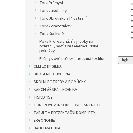
Tork Průmysl
Tork zásobníky
Tork Ubrousky a Prostírání
Tork Zdravotnictví
Tork Kuchyně
Peva Profesionální výrobky na
ochranu, mytí a regeneraci lidské
pokožky
Průmyslové utěrky – netkaná textilie
High-c
CELTEX HYGIENA
DROGERIE A HYGIENA
ŠKOLNÍ POTŘEBY A POMŮCKY
KANCELÁŘSKÁ TECHNIKA
TISKOPISY
Výprodej
TONEROVÉ A INKOUSTOVÉ CARTRIDGE
TABULE A PREZENTAČNÍ KOMPLETY
ERGONOMIE
BALÍCÍ MATERIÁL