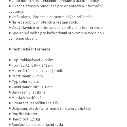
● V obchodech pro reklamní kampaně a akční nabídky.
● V kancelářských budovách pro orientační a informační
systémy.
● Ve školách, úřadech a zdravotnických zařízeních.
● Na recepcích, v hotelích a restauracích.
● Ve výstavních prostorách, na veletrzích a konferencích.
● Spolehlivá volba pro každodenní provoz s pravidelnou
výměnou obsahu.
● Technické informace
● Typ: zaklapávací kliprám
● Formát: A1 (594 × 841 mm)
● Materiál rámu: eloxovaný hliník
● Profil rámu: 25 mm
● Typ rohů: kulaté
● Zadní panel: HIPS 1,1 mm
● Barva rámu: stříbrná
● Montáž: nástěnná
● Orientace: na výšku i na šířku
● Uchycení: předvrtané montážní otvory v lištách
● Použití: interiér
● Hmotnost: 1,9 kg
● Součást balení: montážní sada