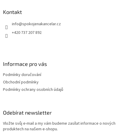
p
a
Kontakt
t
info
@
spokojenakancelar.cz
í
+420 737 207 892
Informace pro vás
Podmínky doručování
Obchodní podmínky
Podmínky ochrany osobních údajů
Odebírat newsletter
Vložte svůj e-mail a my vám budeme zasílat informace o nových
produktech na našem e-shopu.