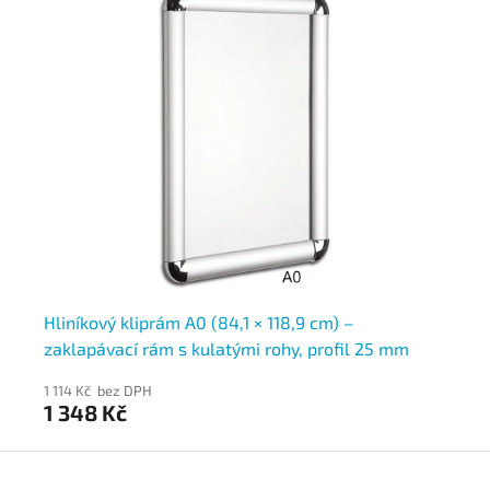
,
Hliníkový kliprám A0 (84,1 × 118,9 cm) –
Kl
ový
zaklapávací rám s kulatými rohy, profil 25 mm
za
1 114 Kč bez DPH
1 1
1 348 Kč
1 
Z
á