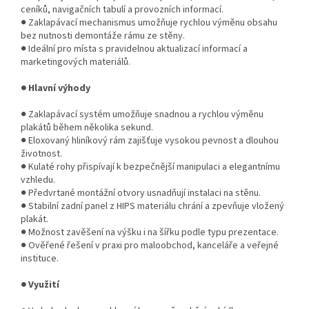
ceníků, navigačních tabulí a provozních informací.
● Zaklapávací mechanismus umožňuje rychlou výměnu obsahu
bez nutnosti demontáže rámu ze stěny.
● Ideální pro místa s pravidelnou aktualizací informací a
marketingových materiálů.
● Hlavní výhody
● Zaklapávací systém umožňuje snadnou a rychlou výměnu
plakátů během několika sekund.
● Eloxovaný hliníkový rám zajišťuje vysokou pevnost a dlouhou
životnost.
● Kulaté rohy přispívají k bezpečnější manipulaci a elegantnímu
vzhledu.
● Předvrtané montážní otvory usnadňují instalaci na stěnu.
● Stabilní zadní panel z HIPS materiálu chrání a zpevňuje vložený
plakát.
● Možnost zavěšení na výšku i na šířku podle typu prezentace.
● Ověřené řešení v praxi pro maloobchod, kanceláře a veřejné
instituce.
● Využití