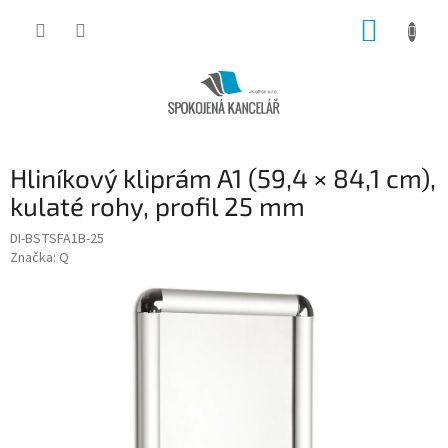
Přejít
NÁKUP
na
obsah
KOŠÍK
Hliníkový kliprám A1 (59,4 × 84,1 cm),
kulaté rohy, profil 25 mm
DI-BSTSFA1B-25
Značka:
Q