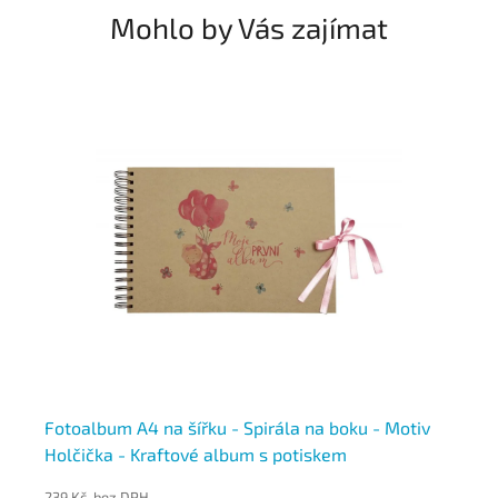
Mohlo by Vás zajímat
Fotoalbum A4 na šířku - Spirála na boku - Motiv
Fo
Holčička - Kraftové album s potiskem
Ce
239 Kč bez DPH
23