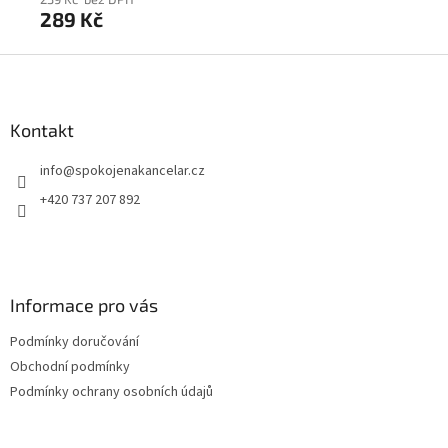
289 Kč
2
Z
á
p
a
Kontakt
t
info
@
spokojenakancelar.cz
í
+420 737 207 892
Informace pro vás
Podmínky doručování
Obchodní podmínky
Podmínky ochrany osobních údajů