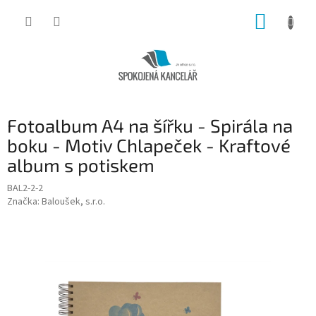
Přejít
NÁKUP
na
obsah
KOŠÍK
Fotoalbum A4 na šířku - Spirála na
boku - Motiv Chlapeček - Kraftové
album s potiskem
BAL2-2-2
Značka:
Baloušek, s.r.o.