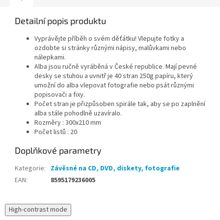
Detailní popis produktu
Vyprávějte příběh o svém děťátku! Vlepujte fotky a
ozdobte si stránky různými nápisy, malůvkami nebo
nálepkami.
Alba jsou ručně vyráběná v České republice. Mají pevné
desky se stuhou a uvnitř je 40 stran 250g papíru, který
umožní do alba vlepovat fotografie nebo psát různými
popisovači a fixy.
Počet stran je přizpůsoben spirále tak, aby se po zaplnění
alba stále pohodlně uzavíralo.
Rozměry : 300x210 mm
Počet listů : 20
Doplňkové parametry
Kategorie
:
Závěsné na CD, DVD, diskety, fotografie
EAN
:
8595179236005
High-contrast mode