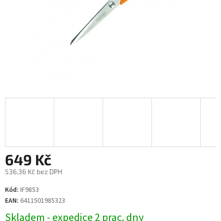
649 Kč
536,36 Kč bez DPH
Měrná
Kód:
IF9853
cena:
EAN:
6411501985323
Skladem - expedice 2 prac. dny