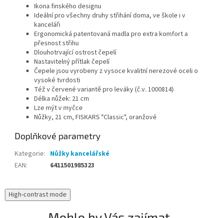
Ikona finského designu
Ideální pro všechny druhy střihání doma, ve škole i v
kanceláři
Ergonomická patentovaná madla pro extra komfort a
přesnost střihu
Dlouhotrvající ostrost čepelí
Nastavitelný přítlak čepelí
Čepele jsou vyrobeny z vysoce kvalitní nerezové oceli o
vysoké tvrdosti
Též v červené variantě pro leváky (č.v. 1000814)
Délka nůžek: 21 cm
Lze mýt v myčce
Nůžky, 21 cm, FISKARS "Classic", oranžové
Doplňkové parametry
Kategorie
:
Nůžky kancelářské
EAN
:
6411501985323
High-contrast mode
Mohlo by Vás zajímat