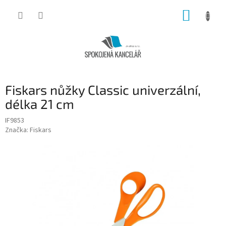
Přejít
NÁKUP
na
obsah
KOŠÍK
Fiskars nůžky Classic univerzální,
délka 21 cm
IF9853
Značka:
Fiskars