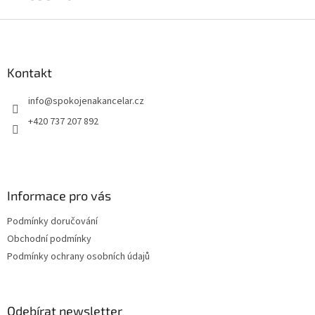
Z
á
p
a
Kontakt
t
info
@
spokojenakancelar.cz
í
+420 737 207 892
Informace pro vás
Podmínky doručování
Obchodní podmínky
Podmínky ochrany osobních údajů
Odebírat newsletter