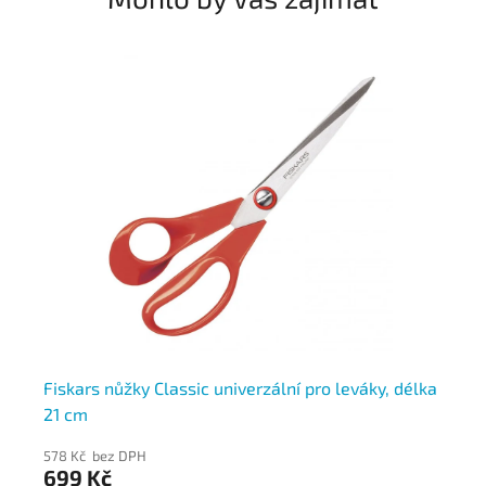
Fiskars nůžky Classic univerzální pro leváky, délka
Ja
21 cm
ti
578 Kč bez DPH
14
699 Kč
16