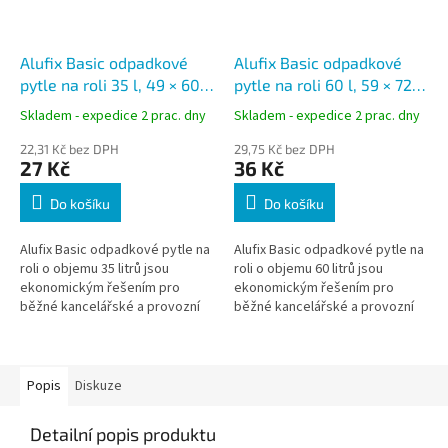
Alufix Basic odpadkové
Alufix Basic odpadkové
pytle na roli 35 l, 49 × 60
pytle na roli 60 l, 59 × 72
cm, HDPE, 8 µ, 30 ks
cm, HDPE, 13 µ, 20 ks
Skladem - expedice 2 prac. dny
Skladem - expedice 2 prac. dny
22,31 Kč bez DPH
29,75 Kč bez DPH
27 Kč
36 Kč
Do košíku
Do košíku
Alufix Basic odpadkové pytle na
Alufix Basic odpadkové pytle na
roli o objemu 35 litrů jsou
roli o objemu 60 litrů jsou
ekonomickým řešením pro
ekonomickým řešením pro
běžné kancelářské a provozní
běžné kancelářské a provozní
odpadkové koše. Jsou
odpadkové koše. Jsou
vyrobeny z HDPE fólie s
vyrobeny z HDPE materiálu s
tloušťkou 8 µ a...
tloušťkou 13 µ...
Popis
Diskuze
Detailní popis produktu