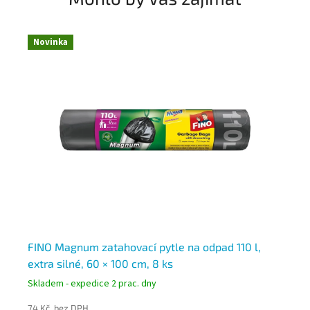
Novinka
N
,
FINO Magnum zatahovací pytle na odpad 110 l,
Ex
extra silné, 60 × 100 cm, 8 ks
11
Skladem - expedice 2 prac. dny
Skl
74 Kč bez DPH
17 