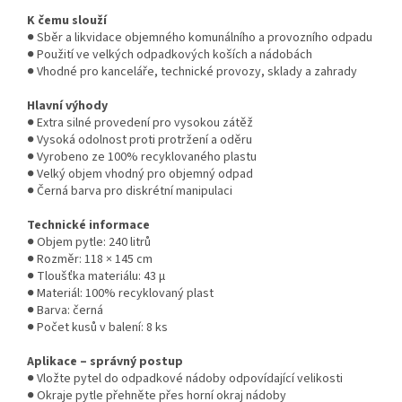
K čemu slouží
● Sběr a likvidace objemného komunálního a provozního odpadu
● Použití ve velkých odpadkových koších a nádobách
● Vhodné pro kanceláře, technické provozy, sklady a zahrady
Hlavní výhody
● Extra silné provedení pro vysokou zátěž
● Vysoká odolnost proti protržení a oděru
● Vyrobeno ze 100% recyklovaného plastu
● Velký objem vhodný pro objemný odpad
● Černá barva pro diskrétní manipulaci
Technické informace
● Objem pytle: 240 litrů
● Rozměr: 118 × 145 cm
● Tloušťka materiálu: 43 µ
● Materiál: 100% recyklovaný plast
● Barva: černá
● Počet kusů v balení: 8 ks
Aplikace – správný postup
● Vložte pytel do odpadkové nádoby odpovídající velikosti
● Okraje pytle přehněte přes horní okraj nádoby