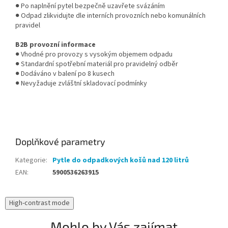
● Po naplnění pytel bezpečně uzavřete svázáním
● Odpad zlikvidujte dle interních provozních nebo komunálních
pravidel
B2B provozní informace
● Vhodné pro provozy s vysokým objemem odpadu
● Standardní spotřební materiál pro pravidelný odběr
● Dodáváno v balení po 8 kusech
● Nevyžaduje zvláštní skladovací podmínky
Doplňkové parametry
Kategorie
:
Pytle do odpadkových košů nad 120 litrů
EAN
:
5900536263915
High-contrast mode
Mohlo by Vás zajímat