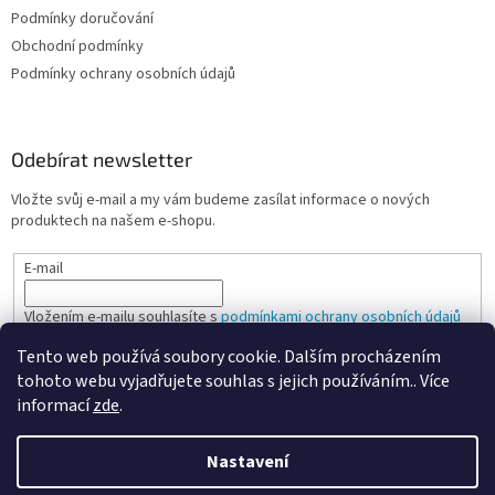
Podmínky doručování
Obchodní podmínky
Podmínky ochrany osobních údajů
Odebírat newsletter
Vložte svůj e-mail a my vám budeme zasílat informace o nových
produktech na našem e-shopu.
E-mail
Vložením e-mailu souhlasíte s
podmínkami ochrany osobních údajů
Tento web používá soubory cookie. Dalším procházením
PŘIHLÁSIT SE
tohoto webu vyjadřujete souhlas s jejich používáním.. Více
informací
zde
.
Nastavení
Vytvořil Shoptet