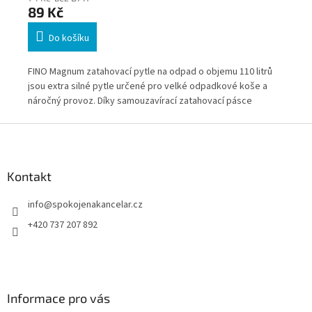
89 Kč
21
Do košíku
0
FINO Magnum zatahovací pytle na odpad o objemu 110 litrů
Ext
še
jsou extra silné pytle určené pro velké odpadkové koše a
120
náročný provoz. Díky samouzavírací zatahovací pásce
tlo
umožňují hygienické uzavření a bezpečnou manipulaci i při
pro
Z
plném zatížení.
á
p
a
Kontakt
t
info
@
spokojenakancelar.cz
í
+420 737 207 892
Informace pro vás