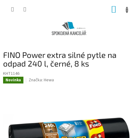
Přejít
NÁKUP
na
obsah
KOŠÍK
FINO Power extra silné pytle na
odpad 240 l, černé, 8 ks
KHT1146
Značka:
Hewa
Novinka