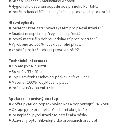
● Sběr a likvidace komunálního odpadu
● Hygienické uzavření odpadu bez přímého kontaktu
● Použití v kancelářích, kuchyňkách a provozních prostorách
Hlavní výhody
● Perfect Close zatahovací systém pro pevné uzavření
● Snadná manipulace při vyjímání a přenášení
● Pevný materiál s dobrou odolností proti protržení
● Vyrobeno ze 100% recyklovaného plastu
● Vhodné pro každodenní provozní zátěž
Technické informace
● Objem pytle: 40 litrů
● Rozměr: 55 × 62 cm
● Typ uzavření: zatahovací páska Perfect Close
● Materiál: 100% recyklovaný plast
● Počet kusů v balení: 15 ks
Aplikace – správný postup
● Vložte pytel do odpadkového koše odpovídající velikosti
● Okraje pytle přehněte přes horní okraj koše
● Po naplnění pytel uzavřete zatažením pásky
● Uzavřený pytel zlikvidujte dle provozních pravidel