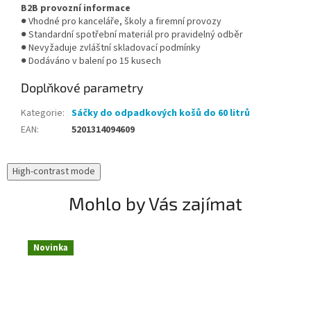
B2B provozní informace
● Vhodné pro kanceláře, školy a firemní provozy
● Standardní spotřební materiál pro pravidelný odběr
● Nevyžaduje zvláštní skladovací podmínky
● Dodáváno v balení po 15 kusech
Doplňkové parametry
Kategorie
:
Sáčky do odpadkových košů do 60 litrů
EAN
:
5201314094609
High-contrast mode
Mohlo by Vás zajímat
Novinka
N