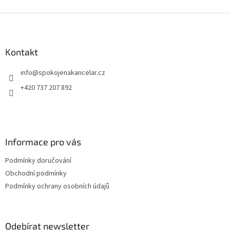
dule
hygienické uzavření a snadný přenos i při plném zatížení
Z
o
pytle.
á
ím
p
a
Kontakt
t
info
@
spokojenakancelar.cz
í
+420 737 207 892
Informace pro vás
Podmínky doručování
Obchodní podmínky
Podmínky ochrany osobních údajů
Odebírat newsletter