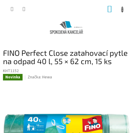
Přejít
NÁKUP
na
obsah
KOŠÍK
FINO Perfect Close zatahovací pytle
na odpad 40 l, 55 × 62 cm, 15 ks
KHT1152
Značka:
Hewa
Novinka