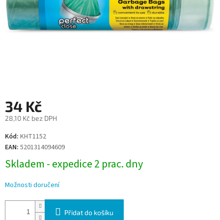
34 Kč
28,10 Kč bez DPH
Měrná
Kód:
KHT1152
cena:
EAN:
5201314094609
Skladem - expedice 2 prac. dny
Možnosti doručení
Přidat do košíku