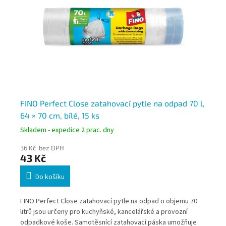
a
FINO Perfect Close zatahovací pytle na odpad 70 l,
FI
64 × 70 cm, bílé, 15 ks
60
Skladem - expedice 2 prac. dny
Skl
36 Kč bez DPH
29
43 Kč
35
Do košíku
FINO Perfect Close zatahovací pytle na odpad o objemu 70
Ext
h i
litrů jsou určeny pro kuchyňské, kancelářské a provozní
zav
odpadkové koše. Samotěsnící zatahovací páska umožňuje
59 