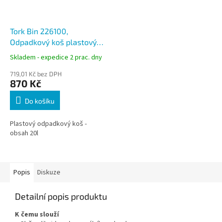
Tork Bin 226100,
Odpadkový koš plastový
bílý, objem 20 litrů, B1
Skladem - expedice 2 prac. dny
719,01 Kč bez DPH
870 Kč
Do košíku
Plastový odpadkový koš -
obsah 20l
Popis
Diskuze
Detailní popis produktu
K čemu slouží