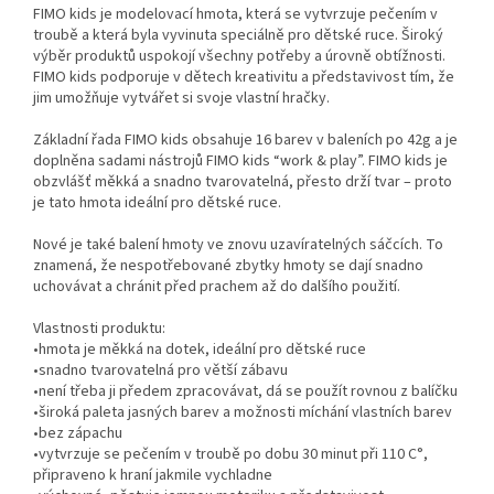
FIMO kids je modelovací hmota, která se vytvrzuje pečením v
troubě a která byla vyvinuta speciálně pro dětské ruce. Široký
výběr produktů uspokojí všechny potřeby a úrovně obtížnosti.
FIMO kids podporuje v dětech kreativitu a představivost tím, že
jim umožňuje vytvářet si svoje vlastní hračky.
Základní řada FIMO kids obsahuje 16 barev v baleních po 42g a je
doplněna sadami nástrojů FIMO kids “work & play”. FIMO kids je
obzvlášť měkká a snadno tvarovatelná, přesto drží tvar – proto
je tato hmota ideální pro dětské ruce.
Nové je také balení hmoty ve znovu uzavíratelných sáčcích. To
znamená, že nespotřebované zbytky hmoty se dají snadno
uchovávat a chránit před prachem až do dalšího použití.
Vlastnosti produktu:
•hmota je měkká na dotek, ideální pro dětské ruce
•snadno tvarovatelná pro větší zábavu
•není třeba ji předem zpracovávat, dá se použít rovnou z balíčku
•široká paleta jasných barev a možnosti míchání vlastních barev
•bez zápachu
•vytvrzuje se pečením v troubě po dobu 30 minut při 110 C°,
připraveno k hraní jakmile vychladne