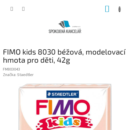
Přejít
NÁKUP
na
obsah
KOŠÍK
FIMO kids 8030 béžová, modelovací
hmota pro děti, 42g
FM803043
Značka:
Staedtler