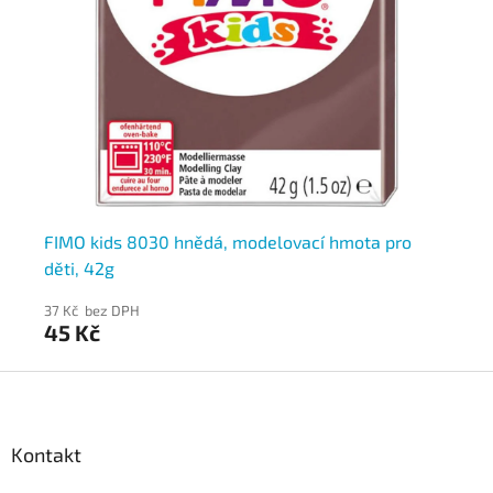
FIMO kids 8030 hnědá, modelovací hmota pro
FI
děti, 42g
dě
37 Kč bez DPH
37
45 Kč
4
Z
á
p
a
Kontakt
t