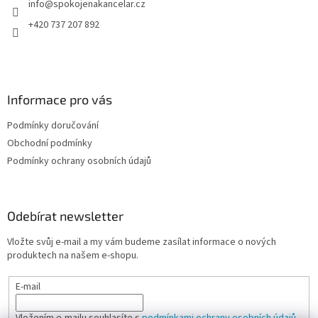
info
@
spokojenakancelar.cz
í
+420 737 207 892
Informace pro vás
Podmínky doručování
Obchodní podmínky
Podmínky ochrany osobních údajů
Odebírat newsletter
Vložte svůj e-mail a my vám budeme zasílat informace o nových
produktech na našem e-shopu.
E-mail