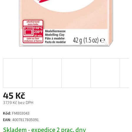
45 Kč
37,19 Kč bez DPH
Měrná
Kód:
FM803043
cena:
EAN:
4007817805091
Skladem - expedice 2 prac. dny