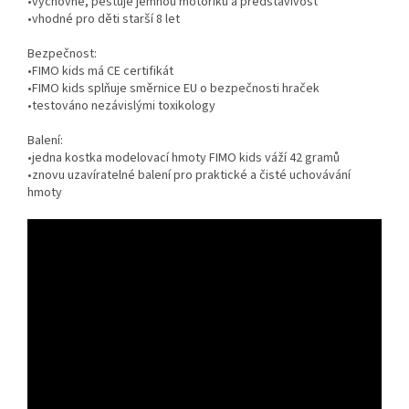
•výchovné, pěstuje jemnou motoriku a představivost
•vhodné pro děti starší 8 let
Bezpečnost:
•FIMO kids má CE certifikát
•FIMO kids splňuje směrnice EU o bezpečnosti hraček
•testováno nezávislými toxikology
Balení:
•jedna kostka modelovací hmoty FIMO kids váží 42 gramů
•znovu uzavíratelné balení pro praktické a čisté uchovávání
hmoty