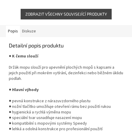
větších ploch. Díky držáku...
zajišťuje vysokou absorpci...
ZOBRAZIT VŠECHNY SOUVISEJÍCÍ PRODUKTY
Popis
Diskuze
Detailní popis produktu
●
K čemu slouží
Držák mopu slouží pro upevnění plochých mopů s kapsami a
jejich použití při mokrém vytírání, dezinfekci nebo běžném úklidu
podlah.
●
Hlavní výhody
● pevná konstrukce z nárazuvzdorného plastu
● nožní tlačítko umožňuje otevření rámu bez použití rukou
● hygienická a rychlá výměna mopu
● speciální tvar usnadňuje nasazení mopu
● kompatibilní s mopovými systémy Speedy
● lehká a odolná konstrukce pro profesionální použití