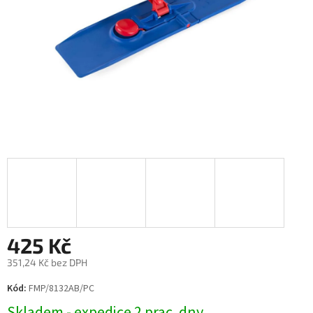
425 Kč
351,24 Kč bez DPH
Měrná
Kód:
FMP/8132AB/PC
cena:
Skladem - expedice 2 prac. dny