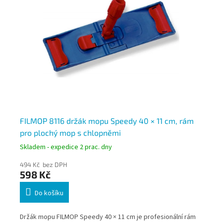
k s
FILMOP 8116 držák mopu Speedy 40 × 11 cm, rám
Sw
pro plochý mop s chlopněmi
8 
Skladem - expedice 2 prac. dny
Skl
494 Kč bez DPH
46
598 Kč
5
Do košíku
Držák mopu FILMOP Speedy 40 × 11 cm je profesionální rám
Swi