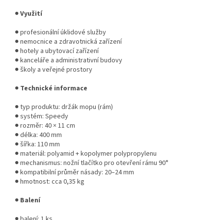
●
Využití
● profesionální úklidové služby
● nemocnice a zdravotnická zařízení
● hotely a ubytovací zařízení
● kanceláře a administrativní budovy
● školy a veřejné prostory
●
Technické informace
● typ produktu: držák mopu (rám)
● systém: Speedy
● rozměr: 40 × 11 cm
● délka: 400 mm
● šířka: 110 mm
● materiál: polyamid + kopolymer polypropylenu
● mechanismus: nožní tlačítko pro otevření rámu 90°
● kompatibilní průměr násady: 20–24 mm
● hmotnost: cca 0,35 kg
●
Balení
● balení: 1 ks