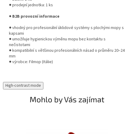
● prodejní jednotka: 1 ks
●
B2B provozní informace
● vhodný pro profesionální úklidové systémy s plochými mopy s
kapsami
● umožňuje hygienickou výměnu mopu bez kontaktu s
nečistotami
● kompatibilní s většinou profesionálních násad o průměru 20–24
mm
● výrobce: Filmop (Itálie)
High-contrast mode
Mohlo by Vás zajímat
N