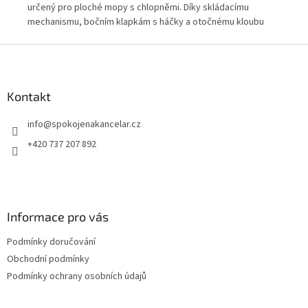
určený pro ploché mopy s chlopněmi. Díky skládacímu
vyt
mechanismu, bočním klapkám s háčky a otočnému kloubu
360
360° umožňuje pohodlný a hygienický úklid velkých ploch.
neč
Z
pří
á
dom
p
a
Kontakt
t
info
@
spokojenakancelar.cz
í
+420 737 207 892
Informace pro vás
Podmínky doručování
Obchodní podmínky
Podmínky ochrany osobních údajů