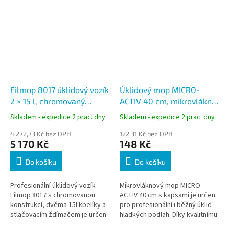
Filmop 8017 úklidový vozík
Úklidový mop MICRO-
2 × 15 l, chromovaný
ACTIV 40 cm, mikrovlákno,
úklidový vozík se
kapsy, mop pro držák
Skladem - expedice 2 prac. dny
Skladem - expedice 2 prac. dny
ždímačem, košíkem a
Speedy
držákem pytle
4 272,73 Kč bez DPH
122,31 Kč bez DPH
5 170 Kč
148 Kč
Do košíku
Do košíku
Profesionální úklidový vozík
Mikrovláknový mop MICRO-
Filmop 8017 s chromovanou
ACTIV 40 cm s kapsami je určen
konstrukcí, dvěma 15l kbelíky a
pro profesionální i běžný úklid
stlačovacím ždímačem je určen
hladkých podlah. Díky kvalitnímu
pro efektivní mokré vytírání
mikrovláknu a krátkým smyčkám