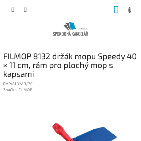
Přejít
NÁKUP
na
obsah
KOŠÍK
FILMOP 8132 držák mopu Speedy 40
× 11 cm, rám pro plochý mop s
kapsami
FMP/8132AB/PC
Značka:
FILMOP