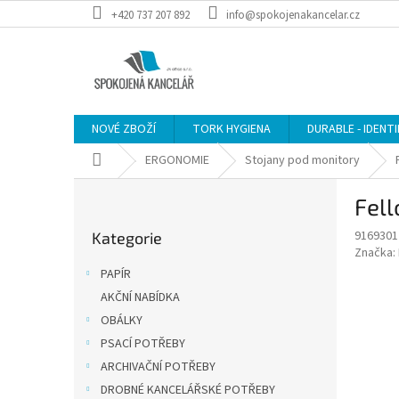
Přejít
+420 737 207 892
info@spokojenakancelar.cz
na
obsah
NOVÉ ZBOŽÍ
TORK HYGIENA
DURABLE - IDENT
Domů
ERGONOMIE
Stojany pod monitory
P
Fell
o
Přeskočit
s
9169301
Kategorie
kategorie
t
Značka:
r
PAPÍR
a
AKČNÍ NABÍDKA
n
OBÁLKY
n
í
PSACÍ POTŘEBY
p
ARCHIVAČNÍ POTŘEBY
a
DROBNÉ KANCELÁŘSKÉ POTŘEBY