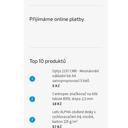
Přijímáme online platby
Top 10 produktů
Optys 1197 CMR - Mezinárodní
nákladní list A4
samopropisovací 5 listů
5 Kč
Centropen značkovač na bílé
tabule 8559, stopa 2,5 mm
18 Kč
Leitz ALPHA závěsné desky s
rychlovazačem A4, modré,
karton 225 g/m²
57 Kč