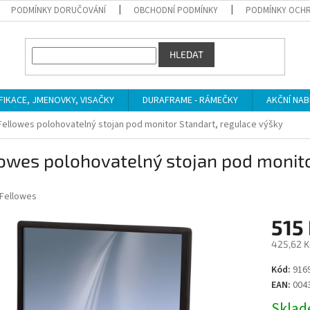
PODMÍNKY DORUČOVÁNÍ
OBCHODNÍ PODMÍNKY
PODMÍNKY OCHR
HLEDAT
IFIKACE, JMENOVKY, VISAČKY
DURAFRAME - RÁMEČKY
AKČNÍ NAB
Fellowes polohovatelný stojan pod monitor Standart, regulace výšky
owes polohovatelný stojan pod monito
Fellowes
515
425,62 K
Měrná
Kód:
916
cena:
EAN:
004
Sklade