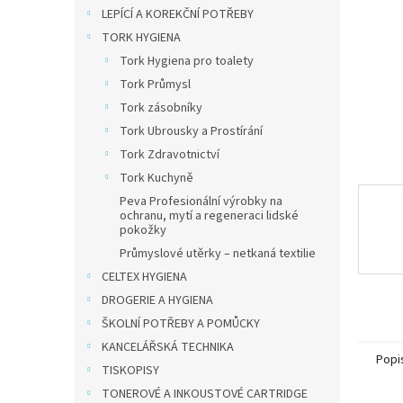
n
LEPÍCÍ A KOREKČNÍ POTŘEBY
e
TORK HYGIENA
l
Tork Hygiena pro toalety
Tork Průmysl
Tork zásobníky
Tork Ubrousky a Prostírání
Tork Zdravotnictví
Tork Kuchyně
Peva Profesionální výrobky na
ochranu, mytí a regeneraci lidské
pokožky
Průmyslové utěrky – netkaná textilie
CELTEX HYGIENA
DROGERIE A HYGIENA
ŠKOLNÍ POTŘEBY A POMŮCKY
KANCELÁŘSKÁ TECHNIKA
Popi
TISKOPISY
TONEROVÉ A INKOUSTOVÉ CARTRIDGE