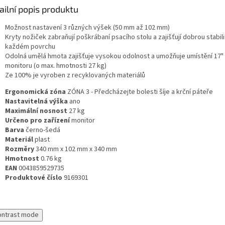
ailní popis produktu
Možnost nastavení 3 různých výšek (50 mm až 102 mm)
Kryty nožiček zabraňují poškrábaní psacího stolu a zajišťují dobrou stabili
každém povrchu
Odolná umělá hmota zajišťuje vysokou odolnost a umožňuje umístění 17"
monitoru (o max. hmotnosti 27 kg)
Ze 100% je vyroben z recyklovaných materiálů
Ergonomická zóna
ZÓNA 3 - Předcházejte bolesti šíje a krční páteře
Nastavitelná výška
ano
Maximální nosnost
27
kg
Určeno pro zařízení
monitor
Barva
černo-šedá
Materiál
plast
Rozměry
340 mm x 102 mm x 340 mm
Hmotnost
0.76
kg
EAN
0043859529735
Produktové číslo
9169301
ontrast mode