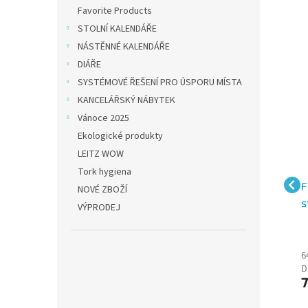
Favorite Products
STOLNÍ KALENDÁŘE
NÁSTĚNNÉ KALENDÁŘE
DIÁŘE
SYSTÉMOVÉ ŘEŠENÍ PRO ÚSPORU MÍSTA
Novinka
KANCELÁŘSKÝ NÁBYTEK
Vánoce 2025
Ekologické produkty
LEITZ WOW
Tork hygiena
Durable EFFECT,
Durable EFFECT,
F
NOVÉ ZBOŽÍ
s
ergonomický podstavec
ergonomický podstavec
s
VÝPRODEJ
pod monitor a
pod monitor a
O
notebook, výškově
notebook, výškově
nastavitelný, antracit
nastavitelný, tmavě
1 318 Kč bez
1 318 Kč bez
6
zelený
DPH
DPH
D
1 595 Kč
1 595 Kč