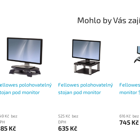
Mohlo by Vás zaj
ellowes polohovatelný
Fellowes polohovatelný
Fellowes
tojan pod monitor
stojan pod monitor
monitor 
VAL, regulace výšky
Premium, regulace
regulace
výšky
49 Kč bez
525 Kč bez
616 Kč bez
745 Kč
PH
DPH
785 Kč
635 Kč