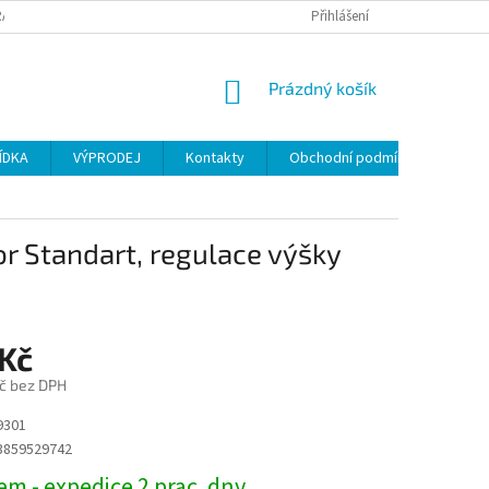
ANY OSOBNÍCH ÚDAJŮ
Přihlášení
NÁKUPNÍ
Prázdný košík
KOŠÍK
ÍDKA
VÝPRODEJ
Kontakty
Obchodní podmínky
r Standart, regulace výšky
 Kč
č bez DPH
9301
3859529742
m - expedice 2 prac. dny