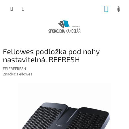
Přejít
NÁKUP
na
obsah
KOŠÍK
Fellowes podložka pod nohy
nastavitelná, REFRESH
FELFREFRESH
Značka:
Fellowes