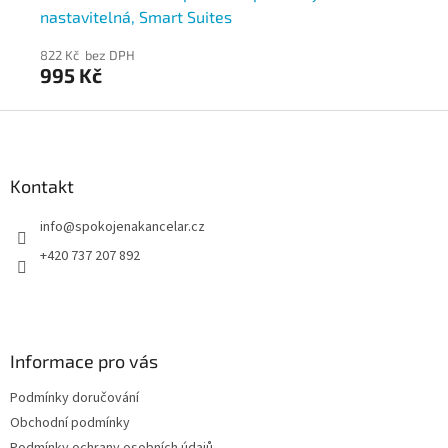
nastavitelná, Smart Suites
na
822 Kč bez DPH
731
995 Kč
8
Z
á
p
a
Kontakt
t
info
@
spokojenakancelar.cz
í
+420 737 207 892
Informace pro vás
Podmínky doručování
Obchodní podmínky