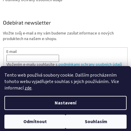
Podmínky ochrany osobních údajů
Odebírat newsletter
Vložte svůj e-mail a my vám budeme zasílat informace o nových
produktech na našem e-shopu.
E-mail
Vložením e-mailu souhlasíte s
podmínkami ochrany osobních údajů
Tento web používá soubory cookie. Dalším procházením
PŘIHLÁSIT SE
tohoto webu vyjadřujete souhlas s jejich používáním.. Více
informací
zde
.
Nastavení
Vytvořil Shoptet
Odmítnout
Souhlasím
Copyright 2026
Spokojená kancelář
. Všechna práva vyhrazena.