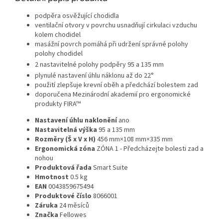
podpěra osvěžující chodidla
ventilační otvory v povrchu usnadňují cirkulaci vzduchu
kolem chodidel
masážní povrch pomáhá při udržení správné polohy
polohy chodidel
2 nastavitelné polohy podpěry 95 a 135 mm
plynulé nastavení úhlu náklonu až do 22°
použití zlepšuje krevní oběh a předchází bolestem zad
doporučena Mezinárodní akademií pro ergonomické
produkty FIRA™
Nastavení úhlu naklonění
ano
Nastavitelná výška
95 a 135
mm
Rozměry (Š x V x H)
456 mm×108 mm×335 mm
Ergonomická zóna
ZÓNA 1 - Předcházejte bolesti zad a
nohou
Produktová řada
Smart Suite
Hmotnost
0.5
kg
EAN
0043859675494
Produktové číslo
8066001
Záruka
24
měsíců
Značka
Fellowes