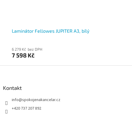
Laminátor Fellowes JUPITER A3, bílý
La
6 279 Kč bez DPH
6 6
7 598 Kč
7 
Z
á
p
a
Kontakt
t
info
@
spokojenakancelar.cz
í
+420 737 207 892