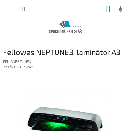
Přejít
NÁKUP
na
obsah
KOŠÍK
Fellowes NEPTUNE3, laminátor A3
FELLANEPTUNE3
Značka:
Fellowes