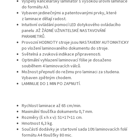
Vyspělý kancelářský laminátor s vysokou úrovní laminace
do formátu A3.
Vybaven jedinečnými a patentovanými prvky, které
z laminace dělají radost.
Intuitivní ovládání pomocí LED dotykového ovládacího
panelu JIŽ ŽÁDNÉ UŽIVATELSKÉ NASTAVOVÁNÍ
PARAMETRŮ.
Provozní HODNOTY stroje jsou NASTAVENY AUTOMATICKY
po vložení laminovaného dokumentu do stroje.
Světelná a zvuková indikace připravenosti.
Optimální vyhlazení laminovací fólie je dosaženo
souběhem 4 laminovacích vál­ců.
Možnost přepnutí do režimu pro laminaci za studena.
Vybaven zpětným chodem.
LAMINUJE DO 1 MIN PO ZAPNUTÍ.
Rychlost laminace až 65 cm/min.
Maximální tloušťka dokumentu 0,7 mm.
Rozměry (š x h x v): 51×17×11 cm.
Hmotnost 6,3 kg.
Součástí dodávky je startovní sada 10ti laminovacích folií
formátu A4 tloušťky 80 mic.