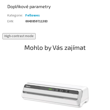
Doplňkové parametry
Kategorie
:
Fellowes
EAN
:
0043859711383
High-contrast mode
Mohlo by Vás zajímat