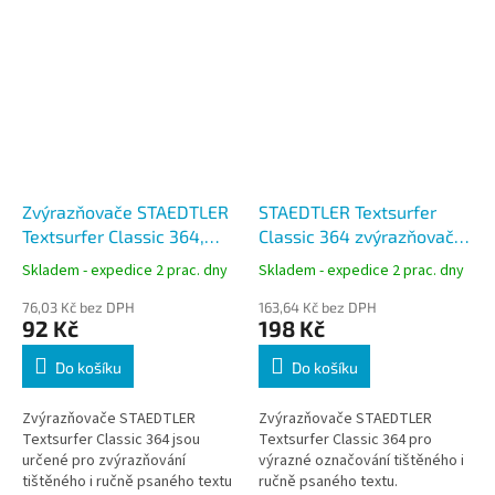
Zvýrazňovače STAEDTLER
STAEDTLER Textsurfer
Textsurfer Classic 364,
Classic 364 zvýrazňovače,
sada 4 barev
sada 8 barev
Skladem - expedice 2 prac. dny
Skladem - expedice 2 prac. dny
76,03 Kč bez DPH
163,64 Kč bez DPH
92 Kč
198 Kč
Do košíku
Do košíku
Zvýrazňovače STAEDTLER
Zvýrazňovače STAEDTLER
Textsurfer Classic 364 jsou
Textsurfer Classic 364 pro
určené pro zvýrazňování
výrazné označování tištěného i
tištěného i ručně psaného textu
ručně psaného textu.