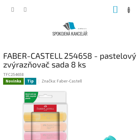
Přejít
NÁKUP
na
obsah
KOŠÍK
FABER-CASTELL 254658 - pastelový
zvýrazňovač sada 8 ks
TFC254658
Značka:
Faber-Castell
Novinka
Tip