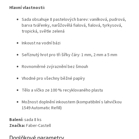
Hlavní vlastnosti:
Sada obsahuje 8 pastelových barev: vanilková, pudrová,
barva tvářenky, narůžovělá fialová, fialová, tyrkysová,
tropická, světle zelená
Inkoust na vodní bázi
Seříznutý hrot pro tři šířky čáry: 1 mm, 2 mm a 5 mm
Rovnoměrné zvýraznění bez šmouh
Vhodné pro všechny běžné papíry
Tělo a víčko ze 100 % recyklovaného plastu
Možnost doplnění inkoustem (kompatibilní s lahvičkou
1549 Automatic Refill)
Balení:
sada 8 ks
Značka:
Faber-Castell
Doplňkové parametry