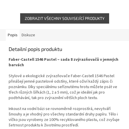
v kanceláři, ve škole i doma.
Fluorescenční inkoust s
Fluorescenční inkoust s
technologií Ink-Jet Safe
technologií...
zabraňuje rozmazání...
ZOBRAZIT VŠECHNY SOUVISEJÍCÍ PRODUKTY
Popis
Diskuze
Detailní popis produktu
Faber-Castell 1546 Pastel – sada 8 zvýrazňovačů v jemných
barvách
Stylové a ekologické zvýrazňovače Faber-Castell 1546 Pastel
přinášejí jemné pastelové odstíny, které oživí každý zápis či
poznámku. Díky speciálnímu seříznutému hrotu můžete psát ve
třech různých šířkách (1, 2 a 5 mm), což je ideální jak pro
podtrhávání, tak pro zvýraznění větších ploch textu.
Inkoust na vodní bázi se rovnoměrně rozprostírá, nevytváří
šmouhy a je vhodný pro všechny standardní druhy papíru. Tělo i
víčko jsou vyrobeny ze 100% recyklovaného plastu, což zvyšuje
šetrnost produktu k životnímu prostředí.