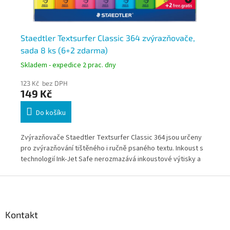
Staedtler Textsurfer Classic 364 zvýrazňovače,
St
sada 8 ks (6+2 zdarma)
sa
Skladem - expedice 2 prac. dny
Skl
123 Kč bez DPH
58
149 Kč
7
Do košíku
Zvýrazňovače Staedtler Textsurfer Classic 364 jsou určeny
Zvý
pro zvýrazňování tištěného i ručně psaného textu. Inkoust s
pro
technologií Ink-Jet Safe nerozmazává inkoustové výtisky a
Ryc
rychle schne. Promo sada obsahuje 8 zvýrazňovačů v různých
ner
Z
barvách (6 + 2 zdarma) se zkoseným hrotem o šířce stopy
zaj
á
přibližně 1–5 mm.
zvý
p
hro
a
Kontakt
t