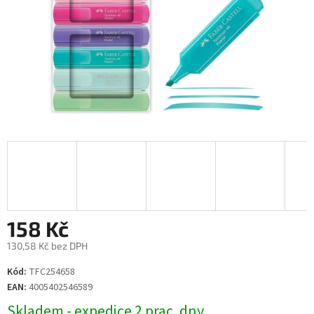
158 Kč
130,58 Kč bez DPH
Měrná
Kód:
TFC254658
cena:
EAN:
4005402546589
Skladem - expedice 2 prac. dny