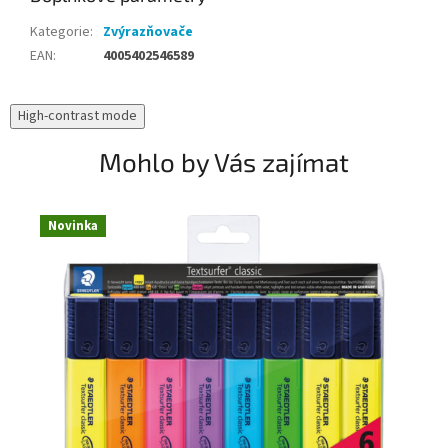
Kategorie
:
Zvýrazňovače
EAN
:
4005402546589
High-contrast mode
Mohlo by Vás zajímat
Novinka
N