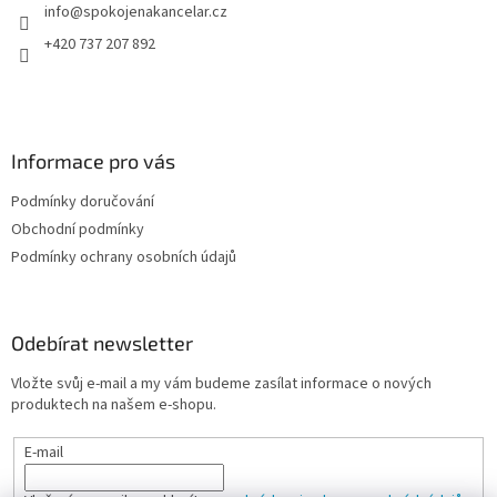
info
@
spokojenakancelar.cz
í
+420 737 207 892
Informace pro vás
Podmínky doručování
Obchodní podmínky
Podmínky ochrany osobních údajů
Odebírat newsletter
Vložte svůj e-mail a my vám budeme zasílat informace o nových
produktech na našem e-shopu.
E-mail