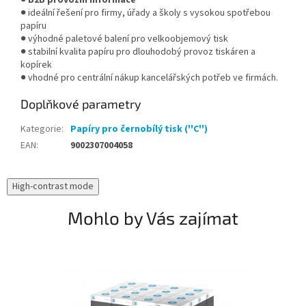
●
B2B provozní informace
● ideální řešení pro firmy, úřady a školy s vysokou spotřebou
papíru
● výhodné paletové balení pro velkoobjemový tisk
● stabilní kvalita papíru pro dlouhodobý provoz tiskáren a
kopírek
● vhodné pro centrální nákup kancelářských potřeb ve firmách.
Doplňkové parametry
Kategorie
:
Papíry pro černobílý tisk (''C'')
EAN
:
9002307004058
High-contrast mode
Mohlo by Vás zajímat