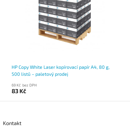
tů
HP Copy White Laser kopírovací papír A4, 80 g,
HP
500 listů – paletový prodej
50
69 Kč bez DPH
74
83 Kč
9
Z
á
p
a
Kontakt
t