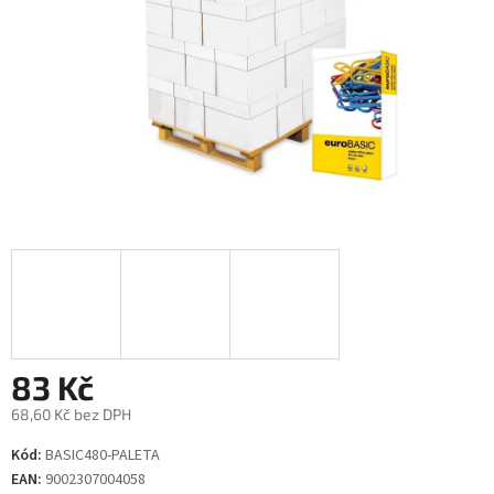
83 Kč
68,60 Kč bez DPH
Měrná
Kód:
BASIC480-PALETA
cena:
EAN:
9002307004058