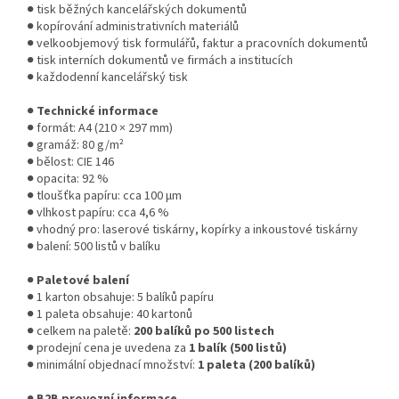
● tisk běžných kancelářských dokumentů
● kopírování administrativních materiálů
● velkoobjemový tisk formulářů, faktur a pracovních dokumentů
● tisk interních dokumentů ve firmách a institucích
● každodenní kancelářský tisk
●
Technické informace
● formát: A4 (210 × 297 mm)
● gramáž: 80 g/m²
● bělost: CIE 146
● opacita: 92 %
● tloušťka papíru: cca 100 µm
● vlhkost papíru: cca 4,6 %
● vhodný pro: laserové tiskárny, kopírky a inkoustové tiskárny
● balení: 500 listů v balíku
●
Paletové balení
● 1 karton obsahuje: 5 balíků papíru
● 1 paleta obsahuje: 40 kartonů
● celkem na paletě:
200 balíků po 500 listech
● prodejní cena je uvedena za
1 balík (500 listů)
● minimální objednací množství:
1 paleta (200 balíků)