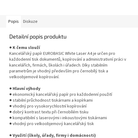
Popis
Diskuze
Detailní popis produktu
●
K čemu slouží
Kancelářský papír EUROBASIC White Laser A4 je určen pro
každodenní tisk dokumentů, kopírování a administrativní práci v
kancelářích, firmách, školách i úřadech. Díky stabilním
parametrům je vhodný především pro černobílý tisk a
velkoobjemové kopírování.
●
Hlavní výhody
● ekonomický kancelářský papír pro každodenní použití
● stabilní průchodnost tiskárnami a kopírkami
● vhodný pro vysokorychlostní kopírování
● dobrý kontrast textu při černobílém tisku
● kompatibilní s laserovými i inkoustovými tiskárnami
● vhodný pro velkoobjemový kancelářský tisk
●
Využití (školy, úřady, firmy i domácnosti)