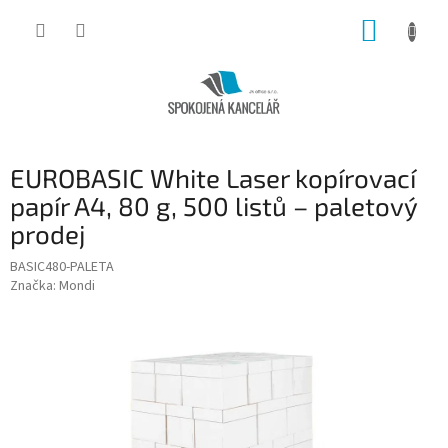
Přejít
NÁKUP
na
obsah
KOŠÍK
EUROBASIC White Laser kopírovací
papír A4, 80 g, 500 listů – paletový
prodej
BASIC480-PALETA
Značka:
Mondi