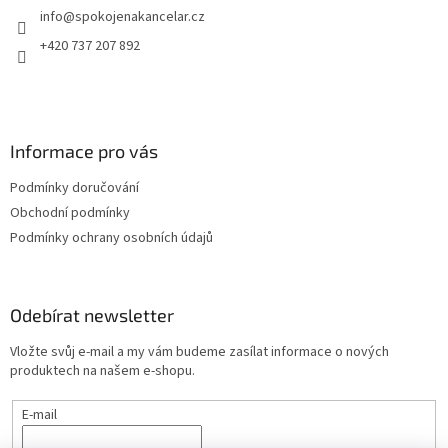
info
@
spokojenakancelar.cz
í
+420 737 207 892
Informace pro vás
Podmínky doručování
Obchodní podmínky
Podmínky ochrany osobních údajů
Odebírat newsletter
Vložte svůj e-mail a my vám budeme zasílat informace o nových
produktech na našem e-shopu.
E-mail