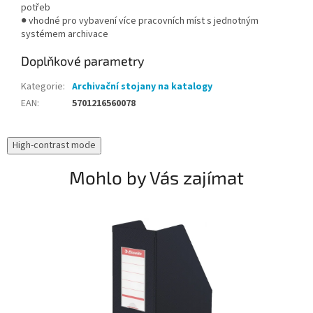
potřeb
● vhodné pro vybavení více pracovních míst s jednotným
systémem archivace
Doplňkové parametry
Kategorie
:
Archivační stojany na katalogy
EAN
:
5701216560078
High-contrast mode
Mohlo by Vás zajímat
V