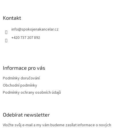
á
p
a
Kontakt
t
info
@
spokojenakancelar.cz
í
+420 737 207 892
Informace pro vás
Podmínky doručování
Obchodní podmínky
Podmínky ochrany osobních údajů
Odebírat newsletter
Vložte svůj e-mail a my vám budeme zasílat informace o nových