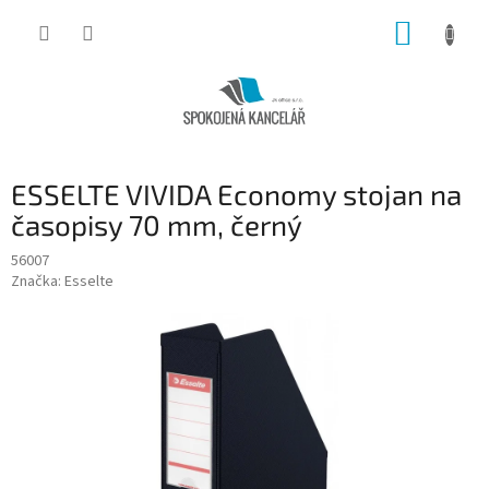
Přejít
NÁKUP
na
obsah
KOŠÍK
ESSELTE VIVIDA Economy stojan na
časopisy 70 mm, černý
56007
Značka:
Esselte