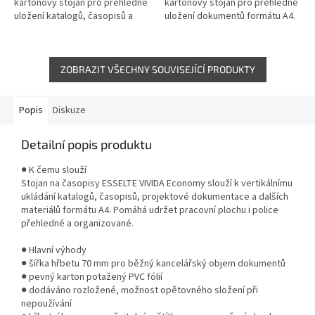
kartonový stojan pro přehledné
kartonový stojan pro přehledné
uložení katalogů, časopisů a
uložení dokumentů formátu A4.
dokumentů formátu A4. Odolný
Odolný povrch z PVC fólie a
povrch z PVC fólie a hřbetní...
hřbetní kapsa se štítkem...
ZOBRAZIT VŠECHNY SOUVISEJÍCÍ PRODUKTY
Popis
Diskuze
Detailní popis produktu
● K čemu slouží
Stojan na časopisy ESSELTE VIVIDA Economy slouží k vertikálnímu
ukládání katalogů, časopisů, projektové dokumentace a dalších
materiálů formátu A4. Pomáhá udržet pracovní plochu i police
přehledné a organizované.
● Hlavní výhody
● šířka hřbetu 70 mm pro běžný kancelářský objem dokumentů
● pevný karton potažený PVC fólií
● dodáváno rozložené, možnost opětovného složení při
nepoužívání