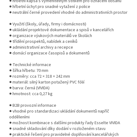
● hřbetní kapsa s vyměnitelným štítkem pro označení obsahu
● hřbetní úchyt pro snadné vytažení z police
● neutrální černé provedení vhodné do administrativních prostor
● Využití (školy, úřady, firmy i domácnosti)
● ukládání projektové dokumentace a spisů v kancelářích
● organizace výukových materiálů ve školách
● třídění prospektů, nabídek a ceníků
● administrativní archivy a recepce
● domácí organizace časopisů a dokumentů
● Technické informace
● šířka hřbetu: 70 mm
● rozměry: cca 72 × 318 × 242 mm
● materiál: silný karton potažený PVC fólií
● barva: černá (VIVIDA)
● hmotnost: cca 0,27 kg
● B2B provozní informace
● vhodné pro standardizaci ukládání dokumentů napříč
odděleními
● možnost kombinace s dalšími produkty řady Esselte VIVIDA
● snadné skladování díky dodání v rozloženém stavu
● praktické řešení pro pravidelné doplňování kancelářských