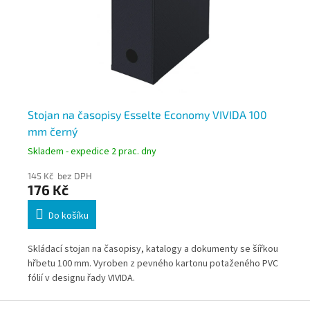
Stojan na časopisy Esselte Economy VIVIDA 100
St
mm černý
mm
Skladem - expedice 2 prac. dny
Skl
145 Kč bez DPH
114
176 Kč
13
Do košíku
Skládací stojan na časopisy, katalogy a dokumenty se šířkou
Skl
hřbetu 100 mm. Vyroben z pevného kartonu potaženého PVC
hřb
C
fólií v designu řady VIVIDA.
fól
Z