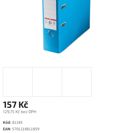
157 Kč
129,75 Kč bez DPH
Měrná
Kód:
81185
cena:
EAN:
5701216811859