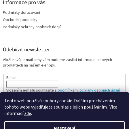
Informace pro vás
Podmínky doručování
Obchodní podmínky
Podmínky ochrany osobních údajů
Odebírat newsletter
Vložte svůj e-mail a my vám budeme zasílat informace o nových
produktech na našem e-shopu.
E-mail
Vložením e-mailu souhlasíte s
podmínkami ochrany osobních údajů
Tento web používá soubory cookie. Dalším procházením
PŘIHLÁSIT SE
tohoto webu vyjadřujete souhlas s jejich používáním.. Více
informací
zde
.
Nastavení