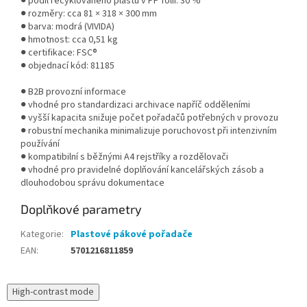
● podíl recyklovaného plastu v PP fólii: 30 %
● rozměry: cca 81 × 318 × 300 mm
● barva: modrá (VIVIDA)
● hmotnost: cca 0,51 kg
● certifikace: FSC®
● objednací kód: 81185
● B2B provozní informace
● vhodné pro standardizaci archivace napříč odděleními
● vyšší kapacita snižuje počet pořadačů potřebných v provozu
● robustní mechanika minimalizuje poruchovost při intenzivním
používání
● kompatibilní s běžnými A4 rejstříky a rozdělovači
● vhodné pro pravidelné doplňování kancelářských zásob a
dlouhodobou správu dokumentace
Doplňkové parametry
Kategorie
:
Plastové pákové pořadače
EAN
:
5701216811859
High-contrast mode