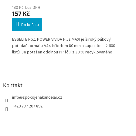
130 Kč bez DPH
130
157 Kč
15
Do košíku
ESSELTE No.1 POWER VIVIDA Plus MAXI je široký pákový
ESS
a
pořadač formátu A4 s hřbetem 80 mm a kapacitou až 600
poř
 s
listů. Je potažen odolnou PP fólií s 30 % recyklovaného
lis
ní
plastu a vybaven patentovanou mechanikou Esselte No.1
pat
Z
POWER pro každodenní administrativní provoz.
spo
á
p
a
Kontakt
t
info
@
spokojenakancelar.cz
í
+420 737 207 892