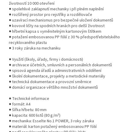
životností 10 000 otevření
● spolehlivé zaklapnutí mechaniky i při plném naplnění
● rozšířený prostor pro rejstříky a rozdělovače
● uzavírací mechanismus pro bezpečné uložení dokumentů
● kovové lišty na spodních hranách pro delší životnost
● hřbetní kapsa s vyměnitelným kartonovým štítkem
● potažení embosovanou PP fólií z 30 % předspotřebitelského
recyklovaného plastu
● 3 roky záruka na mechaniku
● Využití (školy, úřady, firmy i domácnosti)
● archivace účetních, smluvních a personálních dokumentů
● spisová agenda úřadů a administrativních oddělení
● školní dokumentace, projekty a metodické materiály
● technická dokumentace a provozní směrnice
● domácí organizace většího množství dokumentů
● Technické informace
● formát: A4
● šířka hřbetu: 80 mm
● kapacita: 600 listů (80 g/m²)
● mechanika: Esselte No.1 POWER, 3 roky záruka
● materiál: karton potažený embosovanou PP fólií