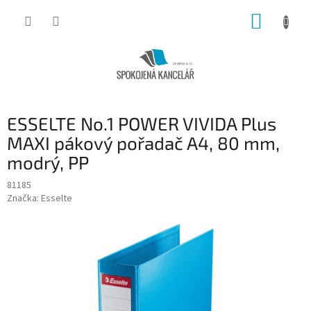
Přejít
NÁKUP
na
obsah
KOŠÍK
ESSELTE No.1 POWER VIVIDA Plus
MAXI pákový pořadač A4, 80 mm,
modrý, PP
81185
Značka:
Esselte