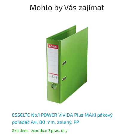
Mohlo by Vás zajímat
mm,
ESSELTE No.1 POWER VIVIDA Plus MAXI pákový
ES
pořadač A4, 80 mm, zelený, PP
po
Skladem - expedice 2 prac. dny
Skl