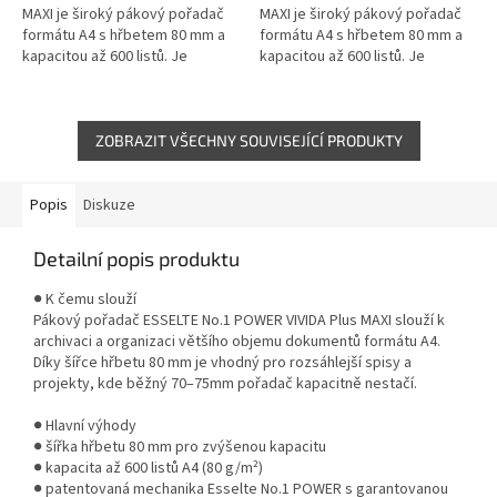
MAXI je široký pákový pořadač
MAXI je široký pákový pořadač
formátu A4 s hřbetem 80 mm a
formátu A4 s hřbetem 80 mm a
kapacitou až 600 listů. Je
kapacitou až 600 listů. Je
potažen odolnou PP fólií s 30 %
potažen odolnou PP fólií s 30 %
recyklovaného plastu a...
recyklovaného plastu a...
ZOBRAZIT VŠECHNY SOUVISEJÍCÍ PRODUKTY
Popis
Diskuze
Detailní popis produktu
● K čemu slouží
Pákový pořadač ESSELTE No.1 POWER VIVIDA Plus MAXI slouží k
archivaci a organizaci většího objemu dokumentů formátu A4.
Díky šířce hřbetu 80 mm je vhodný pro rozsáhlejší spisy a
projekty, kde běžný 70–75mm pořadač kapacitně nestačí.
● Hlavní výhody
● šířka hřbetu 80 mm pro zvýšenou kapacitu
● kapacita až 600 listů A4 (80 g/m²)
● patentovaná mechanika Esselte No.1 POWER s garantovanou