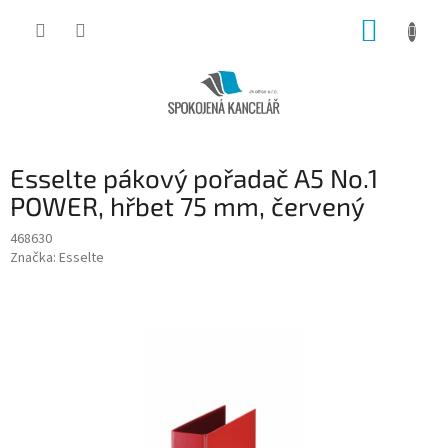
Přejít
NÁKUP
na
obsah
KOŠÍK
Esselte pákový pořadač A5 No.1
POWER, hřbet 75 mm, červený
468630
Značka:
Esselte