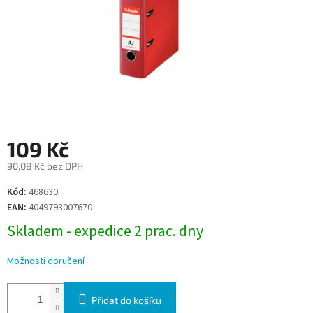
109 Kč
90,08 Kč bez DPH
Měrná
Kód:
468630
cena:
EAN:
4049793007670
Skladem - expedice 2 prac. dny
Možnosti doručení
Přidat do košíku