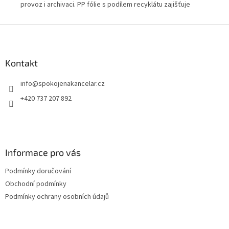
provoz i archivaci. PP fólie s podílem recyklátu zajišťuje
pro
odolnost a snadnou údržbu. Vhodný pro firmy, úřady i
dný
zaj
domácnosti.
Z
fir
á
p
a
Kontakt
t
info
@
spokojenakancelar.cz
í
+420 737 207 892
Informace pro vás
Podmínky doručování
Obchodní podmínky
Podmínky ochrany osobních údajů