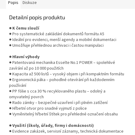
Popis
Diskuze
Detailní popis produktu
● K čemu slouží
● Pro systematické zakládání dokumentů formátu A5
● Ideální pro evidenci, menší agendy a mobilní dokumentaci
● Umožňuje přehlednou archivaci i častou manipulaci
● Hlavní výhody
● Patentovaná mechanika Esselte No.1 POWER – spolehlivé
zavírání až po 10 000 použitích
● Kapacita až 500 listů – vysoký objem i při kompaktním formátu
● Ergonomická páka – pohodlné otevírání při každodenním
používání
● PP fólie s cca 30 % recyklovaného plastu – odolný a
omyvatelný povrch
● Rado zámky – bezpečné uzavření i při plném zatížení
● Hřbetní otvor pro snadné vyjmutí z police
● Vyměnitelný hřbetní štítek pro přehledné označení obsahu
● Využití (školy, úřady, firmy i domácnosti)
● Evidence zakázek, servisní záznamy, technická dokumentace