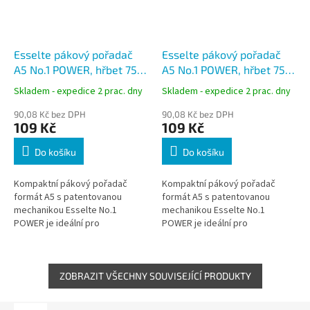
Esselte pákový pořadač
Esselte pákový pořadač
A5 No.1 POWER, hřbet 75
A5 No.1 POWER, hřbet 75
mm, bílý
mm, modrý
Skladem - expedice 2 prac. dny
Skladem - expedice 2 prac. dny
90,08 Kč bez DPH
90,08 Kč bez DPH
109 Kč
109 Kč
Do košíku
Do košíku
Kompaktní pákový pořadač
Kompaktní pákový pořadač
formát A5 s patentovanou
formát A5 s patentovanou
mechanikou Esselte No.1
mechanikou Esselte No.1
POWER je ideální pro
POWER je ideální pro
každodenní práci i archivaci
každodenní práci i archivaci
dokumentů menšího formátu.
dokumentů menšího formátu.
Odolný PP povrch zajišťuje...
Odolný PP povrch zajišťuje...
ZOBRAZIT VŠECHNY SOUVISEJÍCÍ PRODUKTY