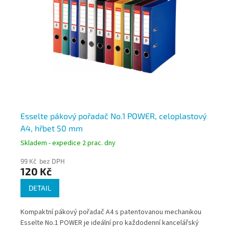
5
Esselte pákový pořadač No.1 POWER, celoplastový
Es
A4, hřbet 50 mm
hř
Skladem - expedice 2 prac. dny
Skl
99 Kč bez DPH
99
120 Kč
1
DETAIL
Kompaktní pákový pořadač A4 s patentovanou mechanikou
Odo
Esselte No.1 POWER je ideální pro každodenní kancelářský
í
Ess