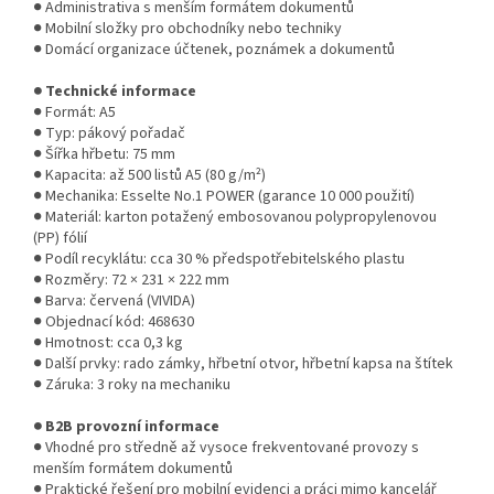
● Administrativa s menším formátem dokumentů
● Mobilní složky pro obchodníky nebo techniky
● Domácí organizace účtenek, poznámek a dokumentů
● Technické informace
● Formát: A5
● Typ: pákový pořadač
● Šířka hřbetu: 75 mm
● Kapacita: až 500 listů A5 (80 g/m²)
● Mechanika: Esselte No.1 POWER (garance 10 000 použití)
● Materiál: karton potažený embosovanou polypropylenovou
(PP) fólií
● Podíl recyklátu: cca 30 % předspotřebitelského plastu
● Rozměry: 72 × 231 × 222 mm
● Barva: červená (VIVIDA)
● Objednací kód: 468630
● Hmotnost: cca 0,3 kg
● Další prvky: rado zámky, hřbetní otvor, hřbetní kapsa na štítek
● Záruka: 3 roky na mechaniku
● B2B provozní informace
● Vhodné pro středně až vysoce frekventované provozy s
menším formátem dokumentů
● Praktické řešení pro mobilní evidenci a práci mimo kancelář