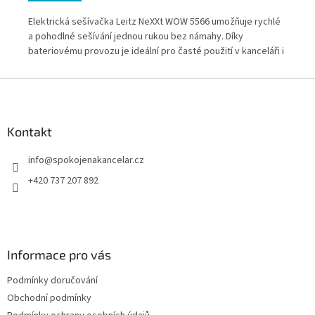
Elektrická sešívačka Leitz NeXXt WOW 5566 umožňuje rychlé
,
Ele
a pohodlné sešívání jednou rukou bez námahy. Díky
ce
bez
bateriovému provozu je ideální pro časté použití v kanceláři i
pří
mimo ni. Spolehlivý výkon až 10 listů zajišťují originální drátky
pro
Leitz E1.
Z
á
p
a
Kontakt
t
info
@
spokojenakancelar.cz
í
+420 737 207 892
Informace pro vás
Podmínky doručování
Obchodní podmínky