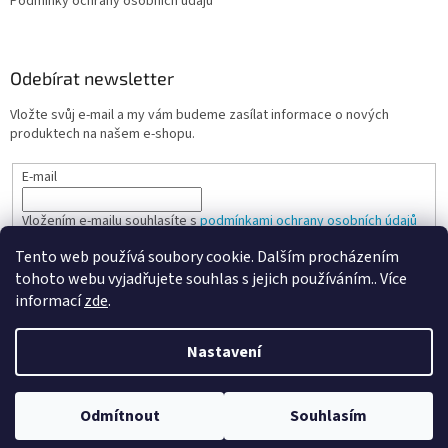
Podmínky ochrany osobních údajů
Odebírat newsletter
Vložte svůj e-mail a my vám budeme zasílat informace o nových
produktech na našem e-shopu.
E-mail
Vložením e-mailu souhlasíte s
podmínkami ochrany osobních údajů
Tento web používá soubory cookie. Dalším procházením
PŘIHLÁSIT SE
tohoto webu vyjadřujete souhlas s jejich používáním.. Více
informací
zde
.
Nastavení
Vytvořil Shoptet
Odmítnout
Souhlasím
Copyright 2026
Spokojená kancelář
. Všechna práva vyhrazena.