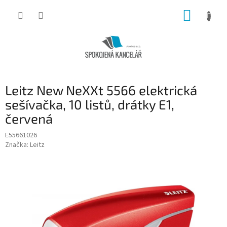
Přejít
NÁKUP
na
obsah
KOŠÍK
Leitz New NeXXt 5566 elektrická
sešívačka, 10 listů, drátky E1,
červená
E55661026
Značka:
Leitz