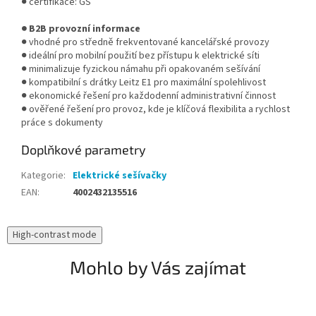
● certifikace: GS
● B2B provozní informace
● vhodné pro středně frekventované kancelářské provozy
● ideální pro mobilní použití bez přístupu k elektrické síti
● minimalizuje fyzickou námahu při opakovaném sešívání
● kompatibilní s drátky Leitz E1 pro maximální spolehlivost
● ekonomické řešení pro každodenní administrativní činnost
● ověřené řešení pro provoz, kde je klíčová flexibilita a rychlost
práce s dokumenty
Doplňkové parametry
Kategorie
:
Elektrické sešívačky
EAN
:
4002432135516
High-contrast mode
Mohlo by Vás zajímat