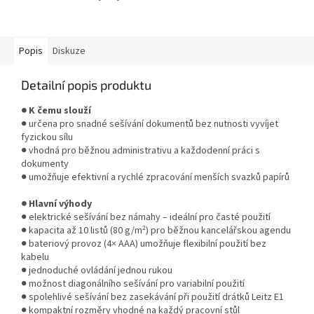
spolehlivé sešití až 10 listů
papíru (80 g/m²)....
Popis
Diskuze
Detailní popis produktu
● K čemu slouží
● určena pro snadné sešívání dokumentů bez nutnosti vyvíjet
fyzickou sílu
● vhodná pro běžnou administrativu a každodenní práci s
dokumenty
● umožňuje efektivní a rychlé zpracování menších svazků papírů
● Hlavní výhody
● elektrické sešívání bez námahy – ideální pro časté použití
● kapacita až 10 listů (80 g/m²) pro běžnou kancelářskou agendu
● bateriový provoz (4× AAA) umožňuje flexibilní použití bez
kabelu
● jednoduché ovládání jednou rukou
● možnost diagonálního sešívání pro variabilní použití
● spolehlivé sešívání bez zasekávání při použití drátků Leitz E1
● kompaktní rozměry vhodné na každý pracovní stůl