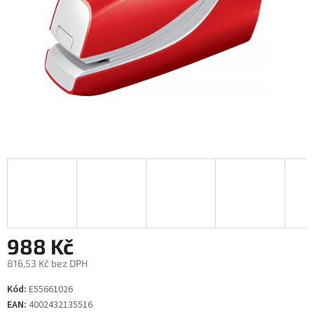
988 Kč
816,53 Kč bez DPH
Měrná
Kód:
E55661026
cena:
EAN:
4002432135516