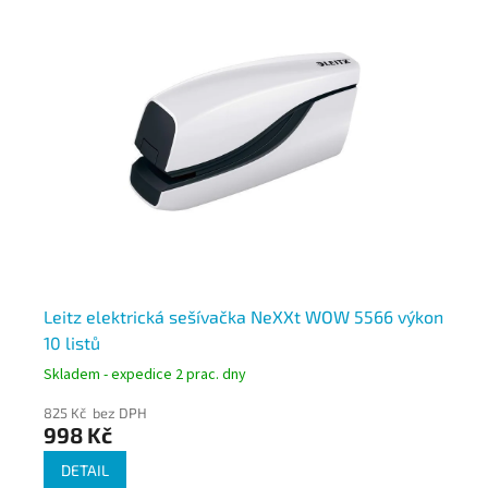
Leitz elektrická sešívačka NeXXt WOW 5566 výkon
Le
10 listů
dr
Skladem - expedice 2 prac. dny
Skl
825 Kč bez DPH
87
998 Kč
1 
DETAIL