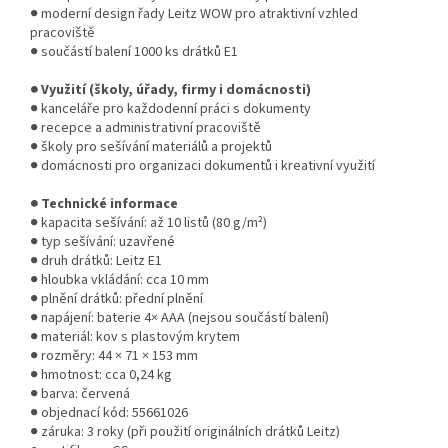
● moderní design řady Leitz WOW pro atraktivní vzhled
pracoviště
● součástí balení 1000 ks drátků E1
● Využití (školy, úřady, firmy i domácnosti)
● kanceláře pro každodenní práci s dokumenty
● recepce a administrativní pracoviště
● školy pro sešívání materiálů a projektů
● domácnosti pro organizaci dokumentů i kreativní využití
● Technické informace
● kapacita sešívání: až 10 listů (80 g/m²)
● typ sešívání: uzavřené
● druh drátků: Leitz E1
● hloubka vkládání: cca 10 mm
● plnění drátků: přední plnění
● napájení: baterie 4× AAA (nejsou součástí balení)
● materiál: kov s plastovým krytem
● rozměry: 44 × 71 × 153 mm
● hmotnost: cca 0,24 kg
● barva: červená
● objednací kód: 55661026
● záruka: 3 roky (při použití originálních drátků Leitz)