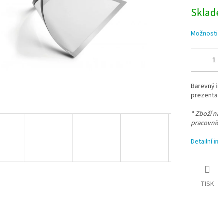
Sklade
Možnosti
Barevný 
prezentac
* Zboží 
pracovní
Detailní 
TISK