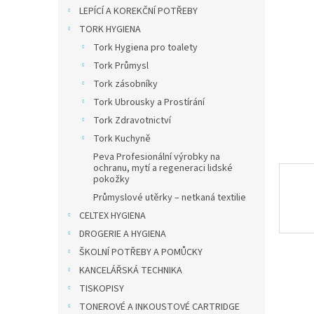
n
LEPÍCÍ A KOREKČNÍ POTŘEBY
e
TORK HYGIENA
l
Tork Hygiena pro toalety
Tork Průmysl
Tork zásobníky
Tork Ubrousky a Prostírání
Tork Zdravotnictví
Tork Kuchyně
Peva Profesionální výrobky na
ochranu, mytí a regeneraci lidské
pokožky
Průmyslové utěrky – netkaná textilie
CELTEX HYGIENA
DROGERIE A HYGIENA
ŠKOLNÍ POTŘEBY A POMŮCKY
KANCELÁŘSKÁ TECHNIKA
TISKOPISY
TONEROVÉ A INKOUSTOVÉ CARTRIDGE