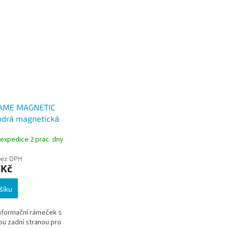
AME MAGNETIC
drá magnetická
samolepící A4,
 expedice 2 prac. dny
ks
bez DPH
 Kč
šíku
nformační rámeček s
u zadní stranou pro