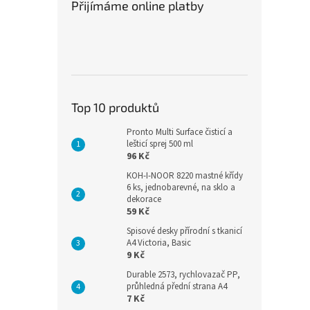
Přijímáme online platby
Top 10 produktů
Pronto Multi Surface čisticí a
lešticí sprej 500 ml
96 Kč
KOH-I-NOOR 8220 mastné křídy
6 ks, jednobarevné, na sklo a
dekorace
59 Kč
Spisové desky přírodní s tkanicí
A4 Victoria, Basic
9 Kč
Durable 2573, rychlovazač PP,
průhledná přední strana A4
7 Kč