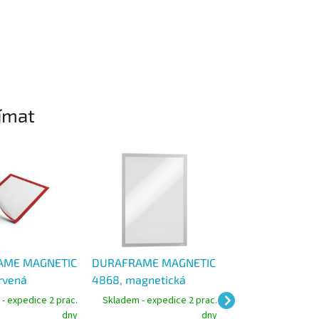
ímat
AME MAGNETIC
DURAFRAME MAGNETIC
DURAFRAME MA
rvená
4868, magnetická
4868, magnetic
ká kapsa
kapsa nesamolepící A3
kapsa nesamolep
- expedice 2 prac.
Skladem - expedice 2 prac.
Skladem - expedic
pící A4, balení
stříbrná, balení 5 ks
černá, balení 5 k
dny
dny