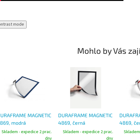
ontrast mode
Mohlo by Vás zaj
URAFRAME MAGNETIC
DURAFRAME MAGNETIC
DURAFR
869, modrá
4869, černá
4869, če
agnetická kapsa
magnetická kapsa
magnetic
Skladem - expedice 2 prac.
Skladem - expedice 2 prac.
Skladem 
esamolepící A4, balení
nesamolepící A4, balení
nesamole
dny
dny