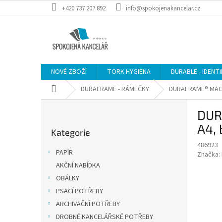
Přejít
+420 737 207 892
info@spokojenakancelar.cz
na
obsah
NOVÉ ZBOŽÍ
TORK HYGIENA
DURABLE - IDENT
Domů
DURAFRAME - RÁMEČKY
DURAFRAME® MAG
P
DUR
o
Přeskočit
s
A4, 
Kategorie
kategorie
t
486923
r
PAPÍR
Značka:
a
AKČNÍ NABÍDKA
n
OBÁLKY
n
í
PSACÍ POTŘEBY
p
ARCHIVAČNÍ POTŘEBY
a
DROBNÉ KANCELÁŘSKÉ POTŘEBY