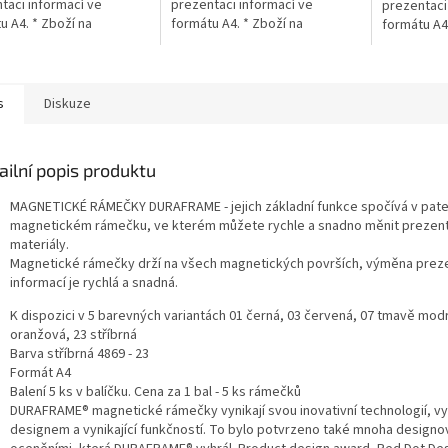
taci informací ve
prezentaci informací ve
prezentaci
u A4. * Zboží na
formátu A4. * Zboží na
formátu A4.
návku z Německa doba
objednávku z Německa doba
objednávk
 může být 5-7
dodání může být 5-7
dodání můž
ních dní
pracovních dní
dní
s
Diskuze
ailní popis produktu
MAGNETICKÉ RÁMEČKY DURAFRAME - jejich základní funkce spočívá v pa
magnetickém rámečku, ve kterém můžete rychle a snadno měnit prezen
materiály.
Magnetické rámečky drží na všech magnetických površích, výměna pre
informací je rychlá a snadná.
K dispozici v 5 barevných variantách 01 černá, 03 červená, 07 tmavě modr
oranžová, 23 stříbrná
Barva stříbrná 4869 - 23
Formát A4
Balení 5 ks v balíčku. Cena za 1 bal - 5 ks rámečků
DURAFRAME® magnetické rámečky vynikají svou inovativní technologií, vy
designem a vynikající funkčností. To bylo potvrzeno také mnoha designo