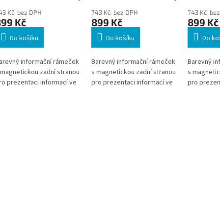
 ks
5 ks
5 ks
43 Kč bez DPH
743 Kč bez DPH
743 Kč be
899 Kč
899 Kč
899 Kč
Do košíku
Do košíku
Do ko
arevný informační rámeček
Barevný informační rámeček
Barevný in
 magnetickou zadní stranou
s magnetickou zadní stranou
s magnetic
ro prezentaci informací ve
pro prezentaci informací ve
pro prezen
ormátu A4. * Zboží na
formátu A4. * Zboží na
formátu A4.
bjednávku z Německa doba
objednávku z Německa doba
objednávk
odání může být 5-7
dodání může být 5-7
dodání můž
racovních dní
pracovních dní
pracovních