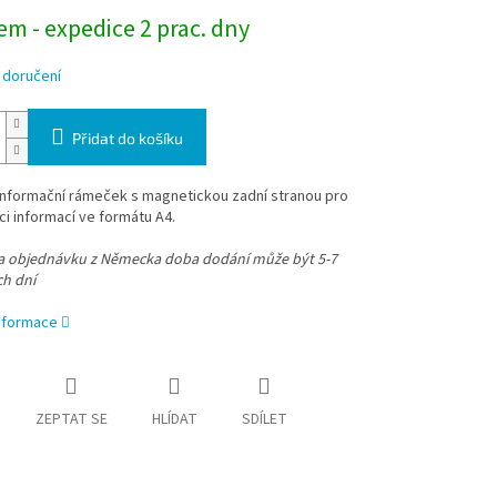
m - expedice 2 prac. dny
 doručení
Přidat do košíku
informační rámeček s magnetickou zadní stranou pro
i informací ve formátu A4.
na objednávku z Německa doba dodání může být 5-7
ch dní
informace
ZEPTAT SE
HLÍDAT
SDÍLET