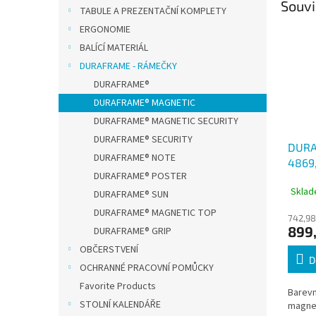
Souvi
TABULE A PREZENTAČNÍ KOMPLETY
ERGONOMIE
BALÍCÍ MATERIÁL
DURAFRAME - RÁMEČKY
DURAFRAME®
DURAFRAME® MAGNETIC
DURAFRAME® MAGNETIC SECURITY
DURAFRAME® SECURITY
DURA
DURAFRAME® NOTE
4869,
DURAFRAME® POSTER
kapsa
Sklad
balen
DURAFRAME® SUN
DURAFRAME® MAGNETIC TOP
742,98
899,
DURAFRAME® GRIP
OBČERSTVENÍ
D
OCHRANNÉ PRACOVNÍ POMŮCKY
Favorite Products
Barevn
STOLNÍ KALENDÁŘE
magnet