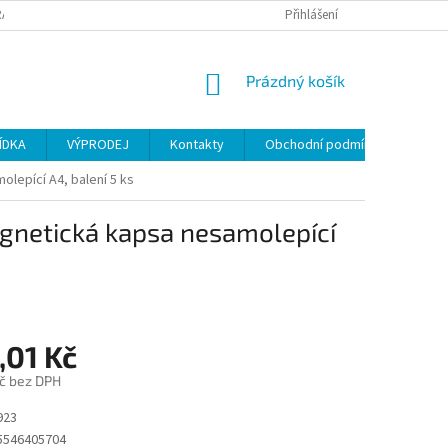
ANY OSOBNÍCH ÚDAJŮ
Přihlášení
NÁKUPNÍ
Prázdný košík
KOŠÍK
ÍDKA
VÝPRODEJ
Kontakty
Obchodní podmínky
epící A4, balení 5 ks
netická kapsa nesamolepící
,01 Kč
č bez DPH
923
5546405704