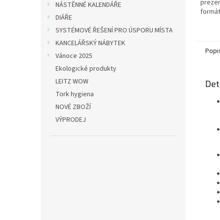
prezen
NÁSTĚNNÉ KALENDÁŘE
formát
DIÁŘE
objed
SYSTÉMOVÉ ŘEŠENÍ PRO ÚSPORU MÍSTA
dodání
pracov
KANCELÁŘSKÝ NÁBYTEK
Popi
Vánoce 2025
Ekologické produkty
LEITZ WOW
Det
Tork hygiena
NOVÉ ZBOŽÍ
VÝPRODEJ