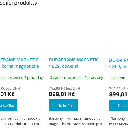
sející produkty
FRAME MAGNETIC
DURAFRAME MAGNETIC
DURAFR
 černá magnetická
4869, červená
4869, mo
 nesamolepící A4,
magnetická kapsa
kapsa ne
em - expedice 2 prac. dny
Skladem - expedice 2 prac. dny
Skladem -
í 5 ks
nesamolepící A4, balení 5
balení 5 
ks
 Kč bez DPH
742,98 Kč bez DPH
742,98 Kč 
01 Kč
899,01 Kč
899,01
o košíku
Do košíku
Do ko
ý informační rámeček s
Barevný informační rámeček s
Barevný i
ickou zadní stranou pro
magnetickou zadní stranou pro
magneticko