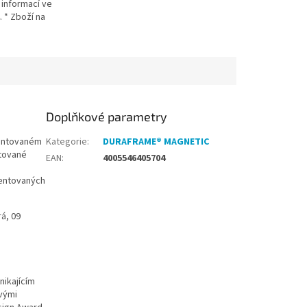
 informací ve
 * Zboží na
u z Německa doba
e být 5-7 pracovních
Doplňkové parametry
tentovaném
Kategorie
:
DURAFRAME® MAGNETIC
tované
EAN
:
4005546405704
zentovaných
á, 09
nikajícím
vými