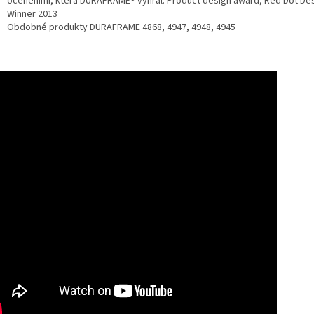
oceněními, která DURAFRAME® vyhrál. Product design award, Red Dot De
Winner 2013
Obdobné produkty DURAFRAME 4868, 4947, 4948, 4945