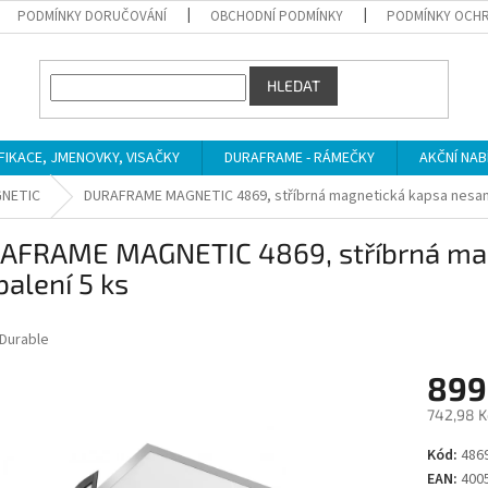
PODMÍNKY DORUČOVÁNÍ
OBCHODNÍ PODMÍNKY
PODMÍNKY OCHR
HLEDAT
IFIKACE, JMENOVKY, VISAČKY
DURAFRAME - RÁMEČKY
AKČNÍ NAB
NETIC
DURAFRAME MAGNETIC 4869, stříbrná magnetická kapsa nesamol
AFRAME MAGNETIC 4869, stříbrná mag
balení 5 ks
Durable
899
742,98 K
Měrná
Kód:
486
cena:
EAN:
400