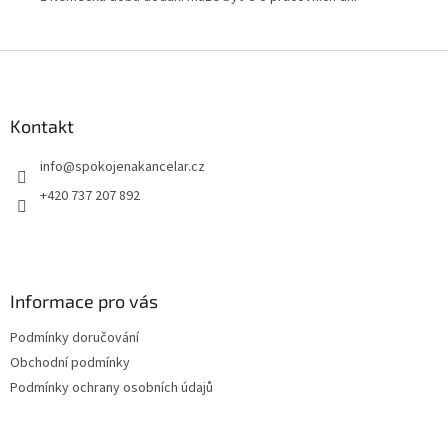
při
na 
Z
pra
á
p
a
Kontakt
t
info
@
spokojenakancelar.cz
í
+420 737 207 892
Informace pro vás
Podmínky doručování
Obchodní podmínky
Podmínky ochrany osobních údajů