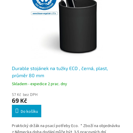
Durable stojánek na tužky ECO , černá, plast,
Du
průměr 80 mm
Skladem - expedice 2 prac. dny
Skl
57 Kč bez DPH
79
69 Kč
95
Do košíku
.
Praktický držák na psací potřeby Eco. * Zboží na objednávku
Nov
z Německa doba dodání může být 3-5 pracovních dní
Sto