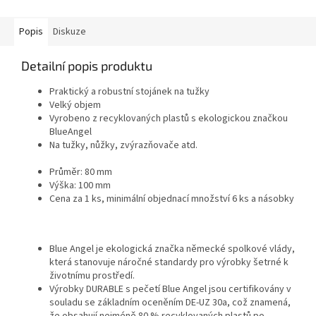
Popis
Diskuze
Detailní popis produktu
Praktický a robustní stojánek na tužky
Velký objem
Vyrobeno z recyklovaných plastů s ekologickou značkou
BlueAngel
Na tužky, nůžky, zvýrazňovače atd.
Průměr: 80 mm
Výška: 100 mm
Cena za 1 ks, minimální objednací množství 6 ks a násobky
Blue Angel je ekologická značka německé spolkové vlády,
která stanovuje náročné standardy pro výrobky šetrné k
životnímu prostředí.
Výrobky DURABLE s pečetí Blue Angel jsou certifikovány v
souladu se základním oceněním DE-UZ 30a, což znamená,
že obsahují nejméně 80 % recyklovaných plastů po