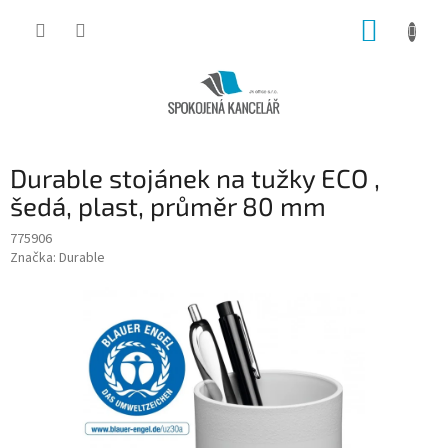
Přejít
NÁKUP
na
obsah
KOŠÍK
Durable stojánek na tužky ECO ,
šedá, plast, průměr 80 mm
775906
Značka:
Durable