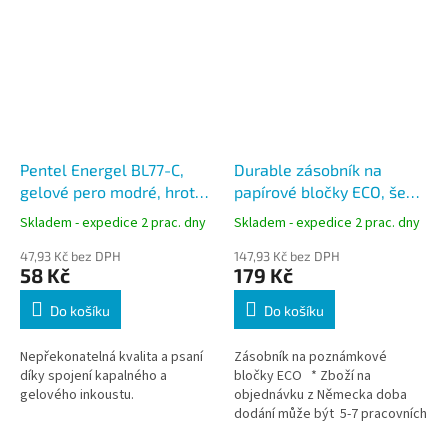
Pentel Energel BL77-C,
Durable zásobník na
gelové pero modré, hrot
papírové bločky ECO, šedá,
0,7 mm
plast, 100 x 100 mm
Skladem - expedice 2 prac. dny
Skladem - expedice 2 prac. dny
47,93 Kč bez DPH
147,93 Kč bez DPH
58 Kč
179 Kč
Do košíku
Do košíku
Nepřekonatelná kvalita a psaní
Zásobník na poznámkové
díky spojení kapalného a
bločky ECO * Zboží na
gelového inkoustu.
objednávku z Německa doba
dodání může být 5-7 pracovních
dní