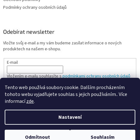
Podmínky ochrany osobních údajů
Odebírat newsletter
Vložte svůj e-mail a my vám budeme zasílat informace o nových
produktech na našem e-shopu.
E-mail
Vložením e-mailu souhlasíte s
podmínkami ochrany osobních údajů
Tento web používá soubory cookie. Dalším procházením
PŘIHLÁSIT SE
tohoto webu vyjadřujete souhlas s jejich používáním.. Více
informací
zde
.
Nastavení
Vytvořil Shoptet
Odmítnout
Souhlasím
Copyright 2026
Spokojená kancelář
. Všechna práva vyhrazena.