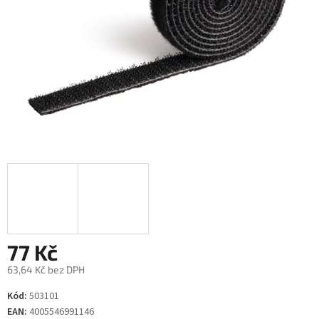
77 Kč
63,64 Kč bez DPH
Měrná
Kód:
503101
cena:
EAN:
4005546991146