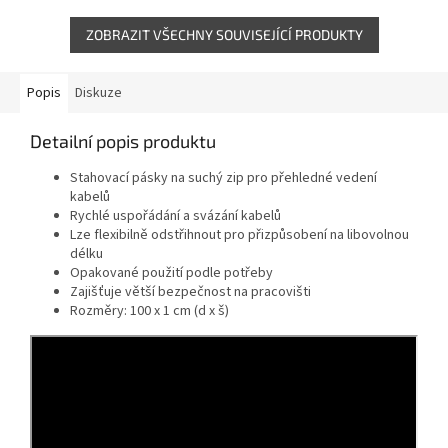
tím také zajišťuje větší...
tím také zajišťuje větší...
ZOBRAZIT VŠECHNY SOUVISEJÍCÍ PRODUKTY
Popis
Diskuze
Detailní popis produktu
Stahovací pásky na suchý zip pro přehledné vedení
kabelů
Rychlé uspořádání a svázání kabelů
Lze flexibilně odstřihnout pro přizpůsobení na libovolnou
délku
Opakované použití podle potřeby
Zajišťuje větší bezpečnost na pracovišti
Rozměry: 100 x 1 cm (d x š)