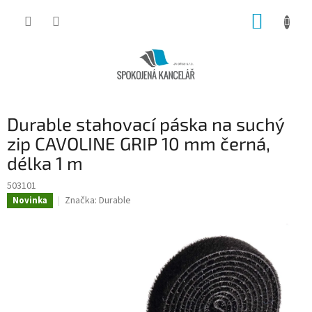
Přejít
NÁKUP
na
obsah
KOŠÍK
Durable stahovací páska na suchý
zip CAVOLINE GRIP 10 mm černá,
délka 1 m
503101
Značka:
Durable
Novinka