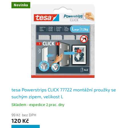
Novinka
N
a
tesa Powerstrips CLICK 77722 montážní proužky se
te
suchým zipem, velikost L
25
Skladem - expedice 2 prac. dny
Skl
99 Kč bez DPH
87
120 Kč
10