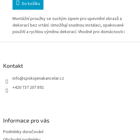
Do košíku
Montážní proužky se suchým zipem pro upevnění obrazů a
Fle
dekorací bez vrtání. Umožňují snadnou instalaci, opakované
kři
valé
použití a rychlou výměnu dekorací. Vhodné pro domácnosti i
hru
kanceláře.
pro
Z
á
p
a
Kontakt
t
info
@
spokojenakancelar.cz
í
+420 737 207 892
Informace pro vás
Podmínky doručování
Obchodní podmínky