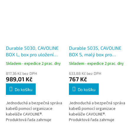
Durable 5030, CAVOLINE
Durable 5035, CAVOLINE
BOX L, box pro uložení
BOX S, malý box pro
kabelu a adaptérů,
uložení kabelu a adaptérů,
Skladem - expedice 2 prac. dny
Skladem - expedice 2 prac. dny
grafitová
grafitová
817,36 Kč bez DPH
633,88 Kč bez DPH
989,01 Kč
767 Kč
Do košíku
Do košíku
Jednoduchá a bezpečná správa
Jednoduchá a bezpečná správa
kabelů pomocí organizace
kabelů pomocí organizace
kabeláže CAVOLINE®.
kabeláže CAVOLINE®.
Produktová řada zahrnuje
Produktová řada zahrnuje
funkční pomocníky pro
funkční pomocníky pro
přehlednou organizaci kabelů a
přehlednou organizaci kabelů a