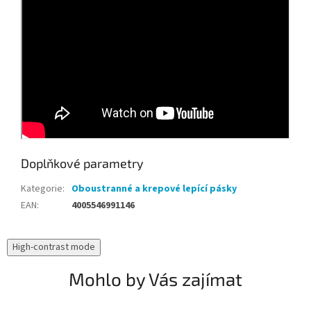
Doplňkové parametry
Kategorie
:
Oboustranné a krepové lepící pásky
EAN
:
4005546991146
High-contrast mode
Mohlo by Vás zajímat