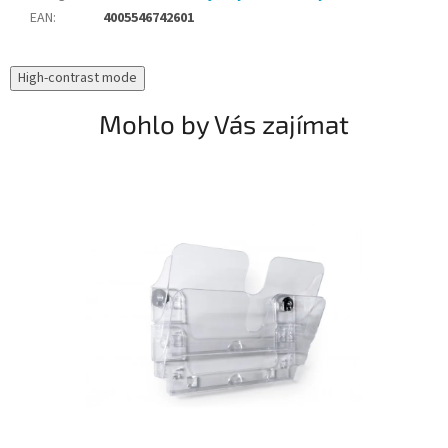
EAN
:
4005546742601
High-contrast mode
Mohlo by Vás zajímat