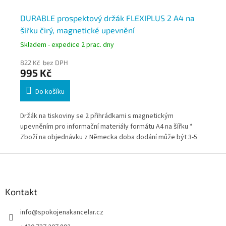
řku
DURABLE prospektový držák FLEXIPLUS 2 A4 na
DU
šířku čirý, magnetické upevnění
ší
Skladem - expedice 2 prac. dny
Skl
822 Kč bez DPH
66
995 Kč
7
Do košíku
se z
Držák na tiskoviny se 2 přihrádkami s magnetickým
Drž
upevněním pro informační materiály formátu A4 na šířku *
mat
Zboží na objednávku z Německa doba dodání může být 3-5
Něm
pracovních dní
Z
á
p
a
Kontakt
t
info
@
spokojenakancelar.cz
í