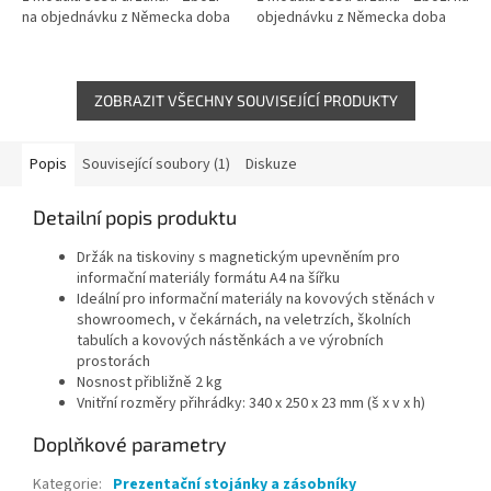
na objednávku z Německa doba
objednávku z Německa doba
dodání může být 5-7 pracovních
dodání může být 5-7 pracovních
dní
dní
ZOBRAZIT VŠECHNY SOUVISEJÍCÍ PRODUKTY
Popis
Související soubory (1)
Diskuze
Detailní popis produktu
Držák na tiskoviny s magnetickým upevněním pro
informační materiály formátu A4 na šířku
Ideální pro informační materiály na kovových stěnách v
showroomech, v čekárnách, na veletrzích, školních
tabulích a kovových nástěnkách a ve výrobních
prostorách
Nosnost přibližně 2 kg
Vnitřní rozměry přihrádky: 340 x 250 x 23 mm (š x v x h)
Doplňkové parametry
Kategorie
:
Prezentační stojánky a zásobníky