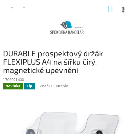
Přejít
NÁKUP
na
obsah
KOŠÍK
DURABLE prospektový držák
FLEXIPLUS A4 na šířku čirý,
magnetické upevnění
1709021400
Značka:
Durable
Novinka
Tip