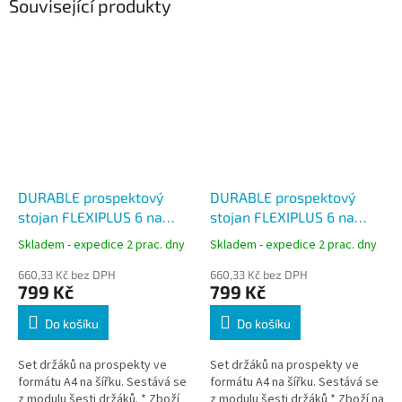
Související produkty
DURABLE prospektový
DURABLE prospektový
stojan FLEXIPLUS 6 na
stojan FLEXIPLUS 6 na
šířku transparentní, pro
šířku černý, pro formáty
Skladem - expedice 2 prac. dny
Skladem - expedice 2 prac. dny
formáty A4
A4
660,33 Kč bez DPH
660,33 Kč bez DPH
799 Kč
799 Kč
Do košíku
Do košíku
Set držáků na prospekty ve
Set držáků na prospekty ve
formátu A4 na šířku. Sestává se
formátu A4 na šířku. Sestává se
z modulu šesti držáků. * Zboží
z modulu šesti držáků * Zboží na