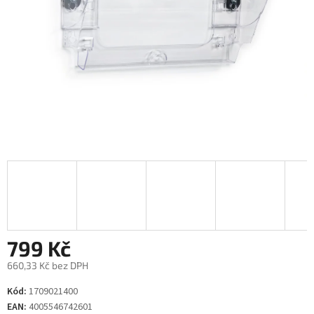
799 Kč
660,33 Kč bez DPH
Měrná
Kód:
1709021400
cena:
EAN:
4005546742601